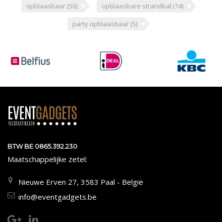
opblaasbaar
(50)
opblaasbare strandbal
(14)
party opblaasbaar
(5)
BTW BE 0865.392.230
Maatschappelijke zetel:
Nieuwe Erven 27, 3583 Paal - België
info@eventgadgets.be