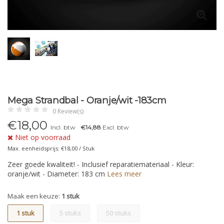
Mega Strandbal - Oranje/wit -183cm
0 Review(s)
€
18,00
Incl. btw
€14,88
Excl. btw
Niet op voorraad
Max. eenheidsprijs: €18,00 / Stuk
Zeer goede kwaliteit! - Inclusief reparatiemateriaal - Kleur:
oranje/wit - Diameter: 183 cm
Lees meer
Maak een keuze:
1 stuk
1 stuk
5 stuks
50 stuks