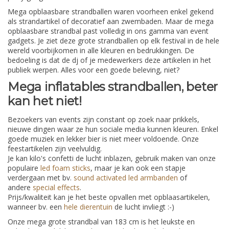
Mega opblaasbare strandballen waren voorheen enkel gekend
als strandartikel of decoratief aan zwembaden. Maar de mega
opblaasbare strandbal past volledig in ons gamma van event
gadgets. Je ziet deze grote strandballen op elk festival in de hele
wereld voorbijkomen in alle kleuren en bedrukkingen. De
bedoeling is dat de dj of je medewerkers deze artikelen in het
publiek werpen. Alles voor een goede beleving, niet?
Mega inflatables strandballen, beter
kan het niet!
Bezoekers van events zijn constant op zoek naar prikkels,
nieuwe dingen waar ze hun sociale media kunnen kleuren. Enkel
goede muziek en lekker bier is niet meer voldoende. Onze
feestartikelen zijn veelvuldig.
Je kan kilo's confetti de lucht inblazen, gebruik maken van onze
populaire
led foam sticks
, maar je kan ook een stapje
verdergaan met bv.
sound activated led armbanden
of
andere
special effects
.
Prijs/kwaliteit kan je het beste opvallen met opblaasartikelen,
wanneer bv. een
hele dierentuin
de lucht invliegt :-)
Onze mega grote strandbal van 183 cm is het leukste en