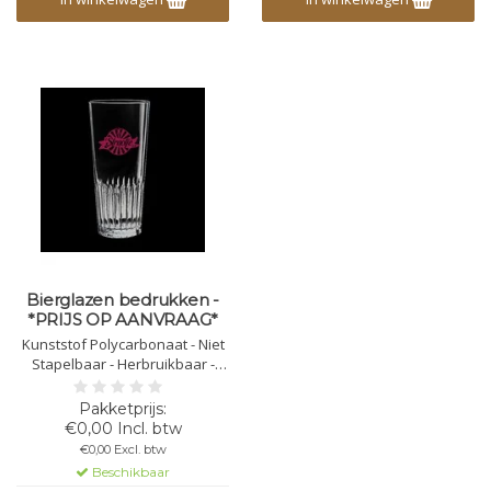
Bierglazen bedrukken -
*PRIJS OP AANVRAAG*
Kunststof Polycarbonaat - Niet
Stapelbaar - Herbruikbaar -
Vaatwasbestendig -
Bedrukbaar - Onbreekbaar -
Levering 10 -12 werkdagen
€0,00 Incl. btw
€0,00 Excl. btw
Beschikbaar