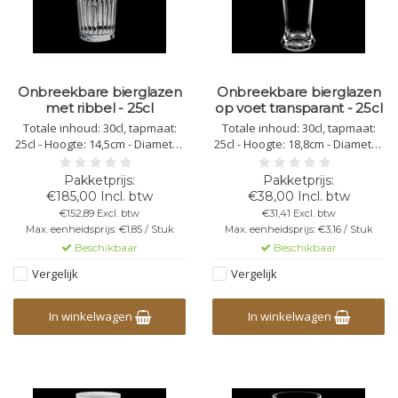
Onbreekbare bierglazen
Onbreekbare bierglazen
met ribbel - 25cl
op voet transparant - 25cl
Totale inhoud: 30cl, tapmaat:
Totale inhoud: 30cl, tapmaat:
25cl - Hoogte: 14,5cm - Diameter
25cl - Hoogte: 18,8cm - Diameter
bovenkant: 6,4cm - Diameter
bovenkant: 6,4cm - Diameter
onderkant: 4,7cm - Kleur:
onderkant: 5,6cm - Kleur:
transparant - Kunststof
transparant - Kunststof
€185,00 Incl. btw
€38,00 Incl. btw
Polycarbonaat - Stapelbaar -
Polycarbonaat - Niet Stapelbaar
€152,89 Excl. btw
€31,41 Excl. btw
Herbruikbaar -
- Herbruikbaar -
Max. eenheidsprijs: €1,85 / Stuk
Max. eenheidsprijs: €3,16 / Stuk
vaatwasbestendig -
Vaatwasbestendig -
Beschikbaar
Beschikbaar
bedrukbaar - onbreekbaar
Bedrukbaar - Onbreekbaar
Vergelijk
Vergelijk
In winkelwagen
In winkelwagen