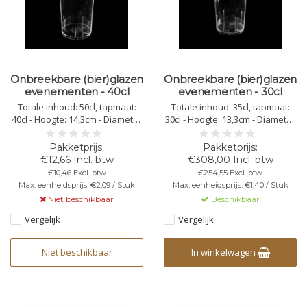
Onbreekbare (bier)glazen
Onbreekbare (bier)glazen
evenementen - 40cl
evenementen - 30cl
Totale inhoud: 50cl, tapmaat:
Totale inhoud: 35cl, tapmaat:
40cl - Hoogte: 14,3cm - Diameter
30cl - Hoogte: 13,3cm - Diameter
bovenkant: 7,7cm - Diameter
bovenkant: 7,2cm - Diameter
onderkant: 6,3cm - Kleur:
onderkant: 5,8cm - Kleur:
transparant - Kunststof
transparant - Kunststof
€12,66 Incl. btw
€308,00 Incl. btw
Polycarbonaat - Stapelbaar -
Polycarbonaat - Stapelbaar -
€10,46 Excl. btw
€254,55 Excl. btw
Herbruikbaar -
Herbruikbaar -
Max. eenheidsprijs: €2,09 / Stuk
Max. eenheidsprijs: €1,40 / Stuk
Vaatwasbestendig -
Vaatwasbestendig -
Niet beschikbaar
Beschikbaar
Bedrukbaar - Onbreekbaar
Bedrukbaar - Onbreekbaar
Vergelijk
Vergelijk
Niet beschikbaar
In winkelwagen