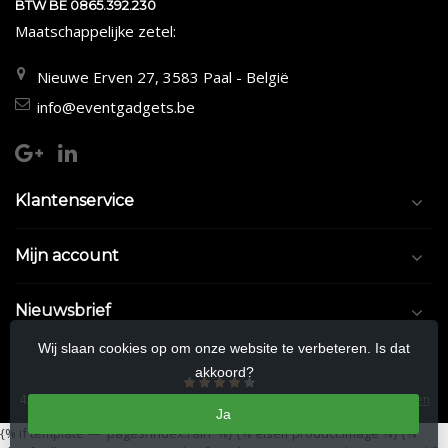
BTW BE 0865.392.230
Maatschappelijke zetel:
Nieuwe Erven 27, 3583 Paal - België
info@eventgadgets.be
Klantenservice
Mijn account
Nieuwsbrief
Wij slaan cookies op om onze website te verbeteren. Is dat
akkoord?
4.5
/
5
sterren op basis van
9/10
beoordelingen.
Lees 9/10 beoordelingen
Ja
{% if template == 'pages/index.rain' %}
{% elseif product.image %}
{%