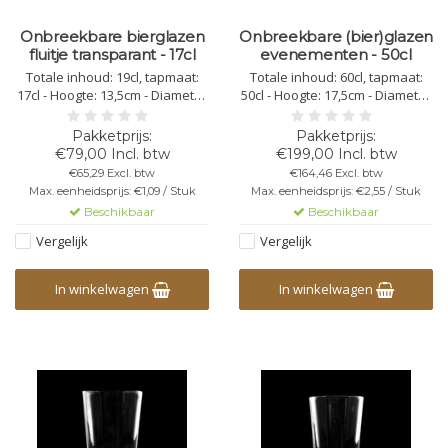
Onbreekbare bierglazen
Onbreekbare (bier)glazen
fluitje transparant - 17cl
evenementen - 50cl
Totale inhoud: 19cl, tapmaat:
Totale inhoud: 60cl, tapmaat:
17cl - Hoogte: 13,5cm - Diameter
50cl - Hoogte: 17,5cm - Diameter
bovenkant: 5,5cm - Diameter
bovenkant: 8,0cm - Diameter
onderkant: 4,2cm - Kleur:
onderkant: 6,5cm - Kleur:
transparant - Kunststof
transparant - Kunststof
€79,00 Incl. btw
€199,00 Incl. btw
Polycarbonaat - Niet stapelbaar
Polycarbonaat - Stapelbaar -
€65,29 Excl. btw
€164,46 Excl. btw
- Herbruikbaar -
Herbruikbaar -
Max. eenheidsprijs: €1,09 / Stuk
Max. eenheidsprijs: €2,55 / Stuk
Vaatwasbestendig -
Vaatwasbestendig -
Beschikbaar
Beschikbaar
Bedrukbaar - Onbreekbaar
Bedrukbaar - Onbreekbaar
Vergelijk
Vergelijk
In winkelwagen
In winkelwagen