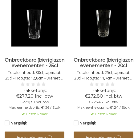
Onbreekbare (bier)glazen
Onbreekbare (bier)glazen
evenementen - 25cl
evenementen - 20cl
Totale inhoud: 30cl, tapmaat:
Totale inhoud: 25cl, tapmaat:
25cl - Hoogte: 12,8cm - Diameter
20cl - Hoogte: 11,7cm - Diameter
bovenkant: 6,6cm - Diameter
bovenkant: 6,4cm - Diameter
onderkant: 5,4cm - Kleur:
onderkant: 5,0cm - Kleur:
transparant - Kunststof
transparant - Kunststof
€277,20 Incl. btw
€272,80 Incl. btw
Polycarbonaat - Stapelbaar -
Polycarbonaat - Stapelbaar -
€229,09 Excl. btw
€225,45 Excl. btw
Herbruikbaar -
Herbruikbaar -
Max. eenheidsprijs: €1,26 / Stuk
Max. eenheidsprijs: €1,24 / Stuk
Vaatwasbestendig -
Vaatwasbestendig -
Beschikbaar
Beschikbaar
Bedrukbaar - Onbreekbaar
Bedrukbaar - Onbreekbaar
Vergelijk
Vergelijk
In winkelwagen
In winkelwagen