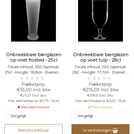
Onbreekbare bierglazen
Onbreekbare bierglazen
op voet frosted - 25cl
op voet tulp - 28cl
Totale inhoud: 30cl, tapmaat:
Totale inhoud: 33cl, tapmaat:
25cl - Hoogte: 18,8cm - Diameter
28cl - Hoogte: 17,7cm - Diameter
bovenkant: 6,4cm - Diameter
bovenkant: 6,7cm - Diameter
onderkant: 5,6cm - Kleur:
onderkant: 6,7cm - Kleur:
frosted - Kunststof
transparant - Kunststof
€33,00 Incl. btw
€216,00 Incl. btw
Polycarbonaat - Niet Stapelbaar
Polycarbonaat - Niet Stapelbaar
€27,27 Excl. btw
€178,51 Excl. btw
- Herbruikbaar -
- Herbruikbaar -
Max. eenheidsprijs: €2,75 / Stuk
Max. eenheidsprijs: €3,00 / Stuk
Vaatwasbestendig -
Vaatwasbestendig -
Niet beschikbaar
Beschikbaar
Bedrukbaar - Onbreekbaar
Bedrukbaar - Onbreekbaar
Vergelijk
Vergelijk
Niet beschikbaar
In winkelwagen