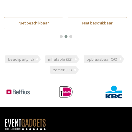
Niet beschikbaar
Niet beschikbaar
beachparty
(2)
inflatable
(32)
opblaasbaar
(50)
zomer
(11)