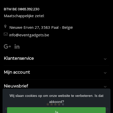
BTW BE 0865.392.230
Maatschappelijke zetel:
Nieuwe Erven 27, 3583 Paal - België
info@eventgadgets.be
Klantenservice
Mijn account
Nieuwsbrief
Wij slaan cookies op om onze website te verbeteren. Is dat
akkoord?
4.5
/
5
sterren op basis van
9/10
beoordelingen.
Lees 9/10 beoordelingen
Ja