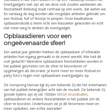
Eventgadgets niet zijn als we deze ook zouden aanbieden als
feestartikel! Beleving staat centraal op een event, dat weten we.
En vandaag de dag worden alle mogelijke artikelen gebruikt om
een festival, fuif of feestje te pimpen. Onze kwalitatieve
opblaaskrokodil is hierin echt een klassieker geworden en echt
niet meer weg te denken als eventgadget.
Opblaasdieren voor een
ongeëvenaarde sfeer!
Een aantal jaar geleden hebben de opblaasbare of inflatable
artikelen hun ingang gemaakt in de event-wereld. Wie had dit
ooit gedacht? Meerdere opblaasbare feestartikelen worden in
het publiek gesmeten om de sfeer te bevorderen of
opgehangen als decoratie. Je komt meer en meer festival en
party foto's tegen met opblaasbare eventgadgets op.
De oorsprong hiervan ligt bij een bekende DJ die het entertainen
van het publiek belangrijker acht dan de muziek. De bekende DJ
gooide tijdens zijn dj-set 100den
MEGA strandballen
,
opblaasdieren en andere feestartikelen in het publiek om de
sfeer te boosten. Ondertussen zie je dit fenomeen meer en
meer opduiken, een echte aanrader!