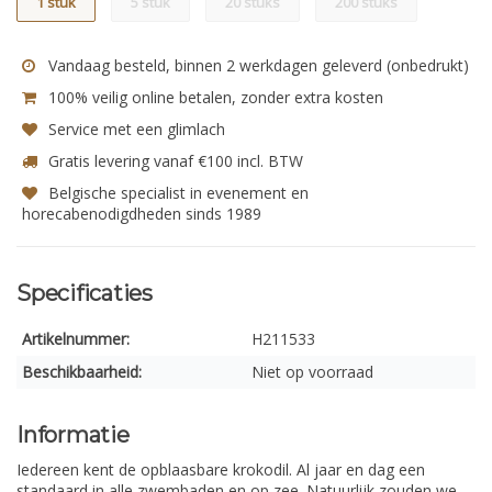
1 stuk
5 stuk
20 stuks
200 stuks
Vandaag besteld, binnen 2 werkdagen geleverd (onbedrukt)
100% veilig online betalen, zonder extra kosten
Service met een glimlach
Gratis levering vanaf €100 incl. BTW
Belgische specialist in evenement en
horecabenodigdheden sinds 1989
Specificaties
Artikelnummer:
H211533
Beschikbaarheid:
Niet op voorraad
Informatie
Iedereen kent de opblaasbare krokodil. Al jaar en dag een
standaard in alle zwembaden en op zee. Natuurlijk zouden we