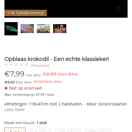
11%
Tijdelijke korting!
Opblaas krokodil - Een echte klassieker!
0 Review(s)
€
7,99
€8,99 Incl. btw
Incl. btw
€
7,43 Excl. btw.
€6,60
Excl. btw
Niet op voorraad
Max. eenheidsprijs: €7,99 / Stuk
Afmetingen: 118x47cm met 2 handvaten. - Kleur: Groen/zwarten
Lees meer
Maak een keuze:
1 stuk