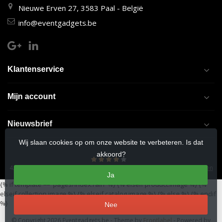
Nieuwe Erven 27, 3583 Paal - België
info@eventgadgets.be
Klantenservice
Mijn account
Nieuwsbrief
Wij slaan cookies op om onze website te verbeteren. Is dat
akkoord?
4.5
/
5
sterren op basis van
9/10
beoordelingen.
Lees 9/10 beoordelingen
Ja
{% if template == 'pages/index.rain' %}
{% elseif product.image %}
{%
elseif collection.image %}
{% elseif catalog.image %}
{% else %}
{% endif
%}
Nee
© Copyright 2026 Eventgadgets.be
- Theme by
Frontlabel
- Powered by