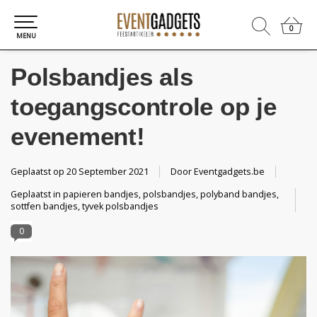
0
0
MENU
Polsbandjes als
toegangscontrole op je
evenement!
Geplaatst op
20 September 2021
Door Eventgadgets.be
Geplaatst in
papieren bandjes
,
polsbandjes
,
polyband bandjes
,
sottfen bandjes
,
tyvek polsbandjes
0