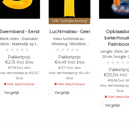
18%
Tijdelijke korting!
Zwemband - Eend
Luchtmatras - Geel
Opblaasba
bekerhoude
Merk: Intex - Diamater:
Intex luchtmatras -
60cm - Makkelijk op te
Afmeting: 183x69cm -
Palmbo
blazen - Materiaal: PVC
Kleur: Geel
Lengte: 20cm, br
20 cm, hoogte: 
(opgeblazen) 
€2,15 Incl. btw
€4,49 Incl. btw
bekerhouder go
€1,78 Excl. btw
€3,71 Excl. btw
oppompen voo
Max. eenheidsprijs: €2,15 /
Max. eenheidsprijs: €4,49 /
€20,04 Incl.
beste resulta
Stuk
Stuk
€16,56 Excl. b
Niet beschikbaar
Niet beschikbaar
Max. eenheidsprijs:
Stuk
Vergelijk
Vergelijk
Niet beschik
Vergelijk