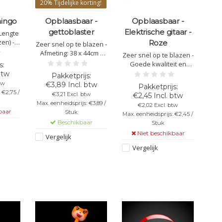
20%
Tijdelijke korting!
mingo
Opblaasbaar -
Opblaasbaar -
gettoblaster
Elektrische gitaar -
 Lengte
en) -
Roze
Zeer snel op te blazen -
l op te
Afmeting: 38 x 44cm -
Zeer snel op te blazen -
Goede kwaliteit en
Goede kwaliteit en
snelle levering! -
snelle levering! - Kleur:
btw
Materiaal: PVC
Roze
tw
€3,89 Incl. btw
 €2,75 /
€3,21 Excl. btw
€2,45 Incl. btw
Max. eenheidsprijs: €3,89 /
€2,02 Excl. btw
baar
Stuk
Max. eenheidsprijs: €2,45 /
Beschikbaar
Stuk
Niet beschikbaar
Vergelijk
Vergelijk