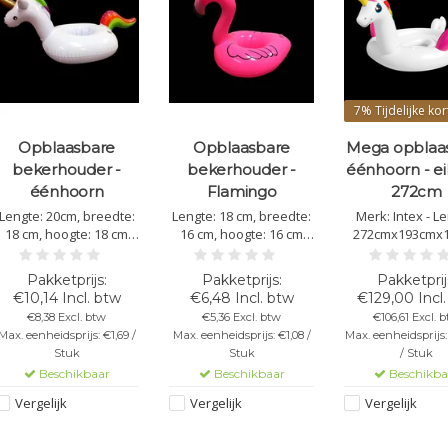
7%
Tijdelijke kor
Opblaasbare
Opblaasbare
Mega opblaa
bekerhouder -
bekerhouder -
éénhoorn - ei
éénhoorn
Flamingo
272cm
Lengte: 20cm, breedte:
Lengte: 18 cm, breedte:
Merk: Intex - L
18 cm, hoogte: 18 cm
16 cm, hoogte: 16 cm
272cmx193cmx
(opgeblazen) - De
(opgeblazen) - De
opgeblazen - Mat
bekerhouder goed vol
bekerhouder goed vol
PVC - Kleur: Wit/R
oppompen voor het
oppompen voor het
€10,14 Incl. btw
€6,48 Incl. btw
€129,00 Incl
beste resultaat!
beste resultaat!
€8,38 Excl. btw
€5,36 Excl. btw
€106,61 Excl. 
Max. eenheidsprijs: €1,69 /
Max. eenheidsprijs: €1,08 /
Max. eenheidsprijs:
Stuk
Stuk
/ Stuk
Beschikbaar
Beschikbaar
Beschikba
Vergelijk
Vergelijk
Vergelijk