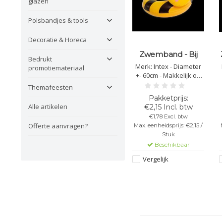
glazen
Polsbandjes & tools
Decoratie & Horeca
Zwemband - Bij
Bedrukt
Merk: Intex - Diameter
promotiemateriaal
+- 60cm - Makkelijk op
te blazen - Materiaal:
Themafeesten
PVC
Alle artikelen
€2,15 Incl. btw
€1,78 Excl. btw
Offerte aanvragen?
Max. eenheidsprijs: €2,15 /
Stuk
Beschikbaar
Vergelijk