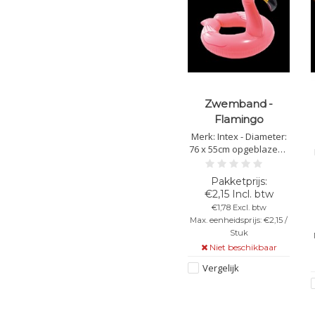
Zwemband -
Flamingo
Merk: Intex - Diameter:
76 x 55cm opgeblazen -
Makkelijk op te blazen -
Materiaal: PVC
€2,15 Incl. btw
€1,78 Excl. btw
Max. eenheidsprijs: €2,15 /
Stuk
Niet beschikbaar
Vergelijk