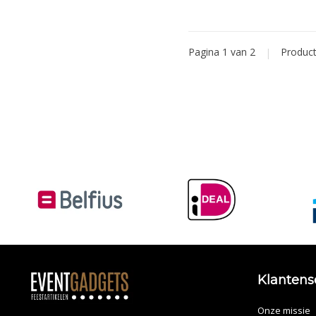
Pagina 1 van 2
|
Produc
Klantens
Onze missie