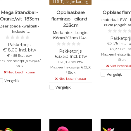
11%
Tijdelijke korting!
Mega Strandbal -
Opblaasbare
Opblaas fla
Oranje/wit -183cm
flamingo - eiland -
materiaal: PVC -
60cm (opgeblaz
203cm
Zeer goede kwaliteit! -
Makkelijk en sne
Inclusief
Merk: Intex - Lengte:
blazen
reparatiemateriaal -
196cmx203cmx124cm
Kleur: oranje/wit -
opgeblazen - Afmeting
€2,75 Incl. 
Diameter: 183 cm
breedte opgeblazen:
€2,27 Excl. b
€18,00 Incl. btw
203cm - Materiaal: PVC
Max. eenheidsprijs:
€14,88 Excl. btw
€32,50 Incl. btw
Stuk
ax. eenheidsprijs: €18,00 /
€26,86 Excl. btw
Niet beschik
Stuk
Max. eenheidsprijs: €32,50
Niet beschikbaar
/ Stuk
Vergelijk
Niet beschikbaar
Vergelijk
Vergelijk