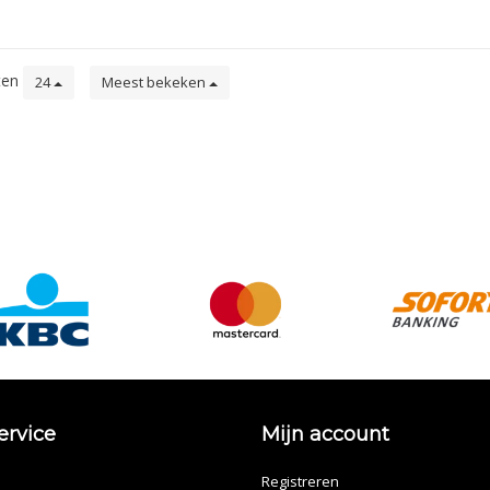
ten
24
Meest bekeken
ervice
Mijn account
Registreren