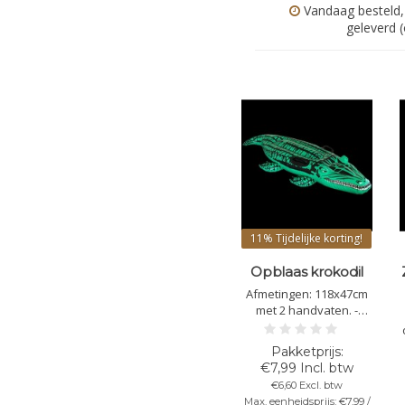
Vandaag besteld,
geleverd 
11%
Tijdelijke korting!
Opblaas krokodil
Afmetingen: 118x47cm
met 2 handvaten. -
Kleur: Groen/zwarten
€7,99 Incl. btw
€6,60 Excl. btw
Max. eenheidsprijs: €7,99 /