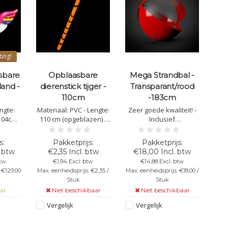
ting!
sbare
Opblaasbare
Mega Strandbal -
land -
dierenstick tijger -
Transparant/rood
110cm
-183cm
engte:
Materiaal: PVC - Lengte:
Zeer goede kwaliteit! -
104cm
110 cm (opgeblazen) -
Inclusief
eriaal:
Makkelijk opblazen
reparatiemateriaal -
oze/...
dankzij het tuitje
Kleur:
Transparant/rood -
. btw
€2,35 Incl. btw
€18,00 Incl. btw
Diameter: 183 cm
btw
€1,94 Excl. btw
€14,88 Excl. btw
 €129,00
Max. eenheidsprijs: €2,35 /
Max. eenheidsprijs: €18,00 /
Stuk
Stuk
ar
Niet beschikbaar
Niet beschikbaar
Vergelijk
Vergelijk