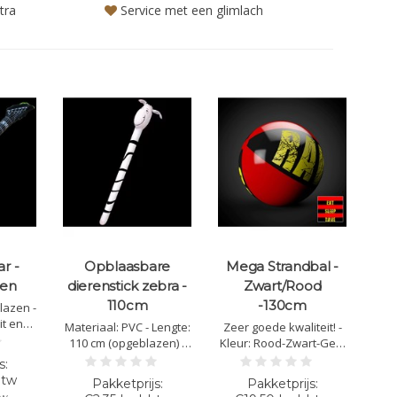
tra
Service met een glimlach
r -
Opblaasbare
Mega Strandbal -
oen
dierenstick zebra -
Zwart/Rood
110cm
-130cm
lazen -
it en
Materiaal: PVC - Lengte:
Zeer goede kwaliteit! -
 Kleur:
110 cm (opgeblazen) -
Kleur: Rood-Zwart-Geel
Makkelijk opblazen
(Eat-Rave-Sleep) -
dankzij het tuitje
Diameter: 130 cm
btw
tw