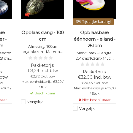
3%
Tijdelijke korting!
re
Opblaas slang - 100
Opblaasbare
r -
cm
éénhoorn - eiland -
om
251cm
Afmeting: 100cm
opgeblazen - Materiaal:
eedte:
Merk: Intex - Lengte:
PVC - Gemakkelijk zelf
23 cm
251cmx163cmx145cm
op te blazen - Slang is
- De
opgeblazen - Materiaal:
kronkelig
ed vol
PVC - Kleur: Wit/Roze/...
€3,29 Incl. btw
r het
€2,72 Excl. btw
 btw
€32,00 Incl. btw
at!
Max. eenheidsprijs: €3,29 /
tw
€26,45 Excl. btw
Stuk
 €1,67 /
Max. eenheidsprijs: €32,00
Beschikbaar
/ Stuk
baar
Niet beschikbaar
Vergelijk
Vergelijk