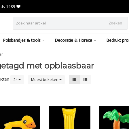
inds 1989
Zoeken
Polsbandjes & tools
Decoratie & Horeca
Bedrukt pro
ar
getagd met opblaasbaar
ucten
24
Meest bekeken