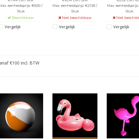
te blazen - Materiaal:
Max. eenheidsprijs: €9,00 /
Max. eenheidsprijs: €21,95 /
Max. eenheidsprijs:
PVC
Stuk
Stuk
Stuk
Beschikbaar
Niet beschikbaar
Niet beschik
Vergelijk
Vergelijk
Vergelijk
vanaf €100 incl. BTW