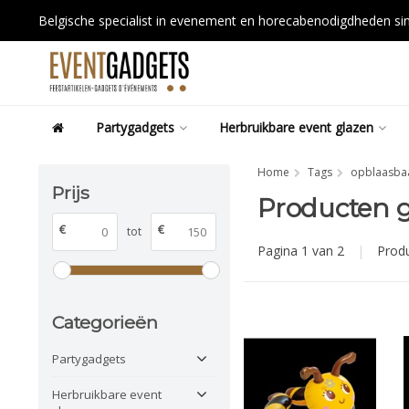
Belgische specialist in evenement en horecabenodigdheden s
Partygadgets
Herbruikbare event glazen
Home
Tags
opblaasba
Prijs
Producten 
€
€
tot
Pagina 1 van 2
|
Prod
Categorieën
Partygadgets
Herbruikbare event