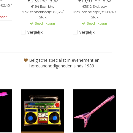
€2,35 Incl. btw
€19,50 Incl. btw
 €2,45 /
€1,94 Excl. btw
€16,12 Excl. btw
Max. eenheidsprijs: €2,35 /
Max. eenheidsprijs: €19,50 /
baar
Stuk
Stuk
Beschikbaar
Beschikbaar
Vergelijk
Vergelijk
Belgische specialist in evenement en
horecabenodigdheden sinds 1989