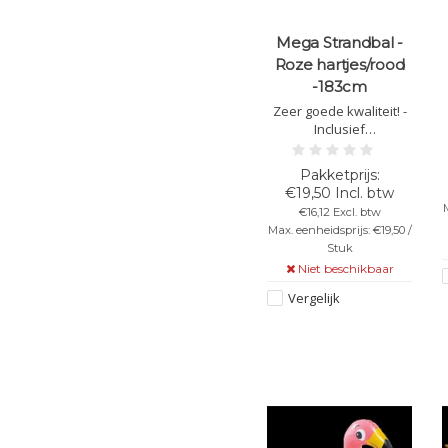
Mega Strandbal -
Roze hartjes/rood
-183cm
Zeer goede kwaliteit! -
Inclusief
reparatiemateriaal -
Kleur: Rood met roze
hartjes - Diameter: 183
€19,50 Incl. btw
cm
M
€16,12 Excl. btw
Max. eenheidsprijs: €19,50 /
Stuk
Niet beschikbaar
Vergelijk