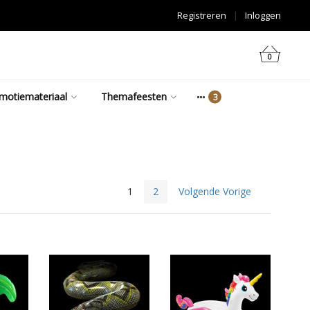
Registreren
|
Inloggen
0
motiemateriaal
Themafeesten
1
2
Volgende Vorige