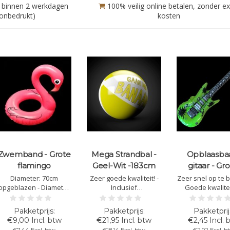
 binnen 2 werkdagen
100% veilig online betalen, zonder ex
(onbedrukt)
kosten
Zwemband - Grote
Mega Strandbal -
Opblaasbaa
flamingo
Geel-Wit -183cm
gitaar - Gr
Diameter: 70cm
Zeer goede kwaliteit! -
Zeer snel op te b
opgeblazen - Diameter
Inclusief
Goede kwalite
binnenband: 33cm
reparatiemateriaal -
snelle levering! -
opgeblazen - Hoogte
Kleur: Geel/Gaan met
Groen
66cm opgeblazen -
die banaan - Diameter:
€9,00 Incl. btw
€21,95 Incl. btw
€2,45 Incl. 
Gemakkelijk en snel op
183 cm
€7,44 Excl. btw
€18,14 Excl. btw
€2,02 Excl. b