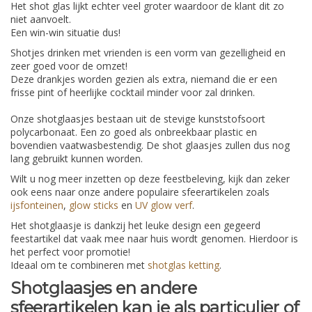
Het shot glas lijkt echter veel groter waardoor de klant dit zo
niet aanvoelt.
Een win-win situatie dus!
Shotjes drinken met vrienden is een vorm van gezelligheid en
zeer goed voor de omzet!
Deze drankjes worden gezien als extra, niemand die er een
frisse pint of heerlijke cocktail minder voor zal drinken.
Onze shotglaasjes bestaan uit de stevige kunststofsoort
polycarbonaat. Een zo goed als onbreekbaar plastic en
bovendien vaatwasbestendig. De shot glaasjes zullen dus nog
lang gebruikt kunnen worden.
Wilt u nog meer inzetten op deze feestbeleving, kijk dan zeker
ook eens naar onze andere populaire sfeerartikelen zoals
ijsfonteinen
,
glow sticks
en
UV glow verf
.
Het shotglaasje is dankzij het leuke design een gegeerd
feestartikel dat vaak mee naar huis wordt genomen. Hierdoor is
het perfect voor promotie!
Ideaal om te combineren met
shotglas ketting
.
Shotglaasjes en andere
sfeerartikelen kan je als particulier of