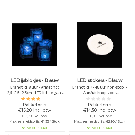
LED ijsblokjes - Blauw
LED stickers - Blauw
Brandtijd: 8 uur - Afmeting :
Brandtijd: +- 48 uur non-stop! -
2,5x2,5x2,5cm - LED lichtje gaat
Aan/uit knop voor
automatisch aan door sensoren
batterijbesparing - Sticker plakt
bij aanraking of in water - Kleur:
aan alle oppervlaktes - 3
blauw - Per 12 stuks verpakt -
verschillende standen -
€16,20 Incl. btw
€14,50 Incl. btw
Zuiver decoratief van aard
Diameter: 5cm - Kleur: Blauw
€13,39 Excl. btw
€11,98 Excl. btw
Max. eenheidsprijs: €1,35 / Stuk
Max. eenheidsprijs: €2,90 / Stuk
Beschikbaar
Beschikbaar