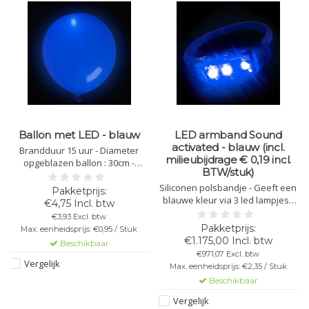
Ballon met LED - blauw
LED armband Sound
activated - blauw (incl.
Brandduur 15 uur - Diameter
milieubijdrage € 0,19 incl.
opgeblazen ballon : 30cm -
BTW/stuk)
Voldoet aan alle veiligheidseisen
& CE gekeurd - Kleur : blauw -
Siliconen polsbandje - Geeft een
Helder stabiel licht - Enkel voor
blauwe kleur via 3 led lampjes -
€4,75 Incl. btw
lucht, geen helium.
Activatie door muziek of trilling
€3,93 Excl. btw
(incl. milieubijdrage € 0,19 incl.
Max. eenheidsprijs: €0,95 / Stuk
BTW/stuk)
€1.175,00 Incl. btw
Beschikbaar
€971,07 Excl. btw
Vergelijk
Max. eenheidsprijs: €2,35 / Stuk
Beschikbaar
Vergelijk