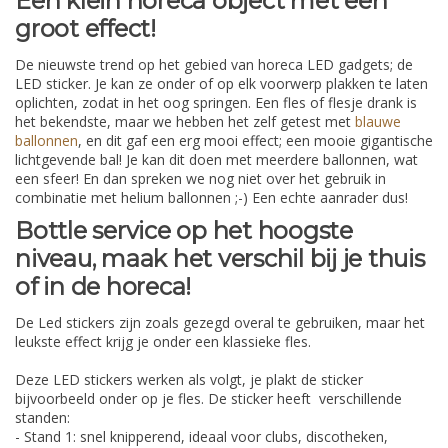
Een klein horeca object met een
groot effect!
De nieuwste trend op het gebied van horeca LED gadgets; de
LED sticker. Je kan ze onder of op elk voorwerp plakken te laten
oplichten, zodat in het oog springen. Een fles of flesje drank is
het bekendste, maar we hebben het zelf getest met
blauwe
ballonnen
, en dit gaf een erg mooi effect; een mooie gigantische
lichtgevende bal! Je kan dit doen met meerdere ballonnen, wat
een sfeer! En dan spreken we nog niet over het gebruik in
combinatie met helium ballonnen ;-) Een echte aanrader dus!
Bottle service op het hoogste
niveau, maak het verschil bij je thuis
of in de horeca!
De Led stickers zijn zoals gezegd overal te gebruiken, maar het
leukste effect krijg je onder een klassieke fles.
Deze LED stickers werken als volgt, je plakt de sticker
bijvoorbeeld onder op je fles. De sticker heeft verschillende
standen:
- Stand 1: snel knipperend, ideaal voor clubs, discotheken,