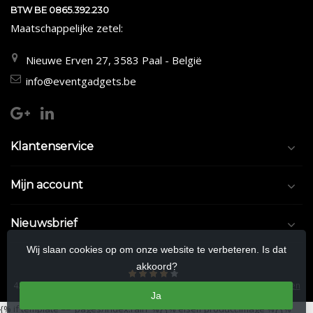
BTW BE 0865.392.230
Maatschappelijke zetel:
Nieuwe Erven 27, 3583 Paal - België
info@eventgadgets.be
Klantenservice
Mijn account
Nieuwsbrief
Wij slaan cookies op om onze website te verbeteren. Is dat
akkoord?
4.5
/
5
sterren op basis van
9/10
beoordelingen.
Lees 9/10 beoordelingen
Ja
{% if template == 'pages/index.rain' %}
{% elseif product.image %}
{%