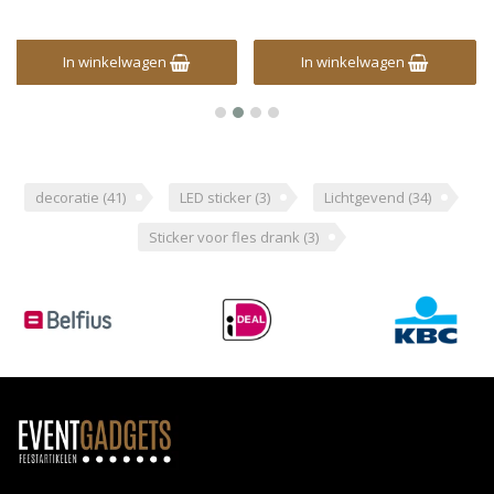
In winkelwagen
In winkelwagen
decoratie
(41)
LED sticker
(3)
Lichtgevend
(34)
Sticker voor fles drank
(3)