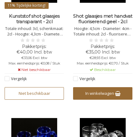
11%
Tijdelijke korting!
Kunststof shot glaasjes
Shot glaasjes met handvat
transparant - 2cl
fluoriserend geel - 2cl
Totale inhoud: 3cl, schenkmaat:
Hoogte: 4,5cm - Diameter: 4cm -
2cl - Hoogte: 4,3cm - Diameter
Totale inhoud: 2cl - fluoriserend
boven: 3,8cm - Diameter onder:
geel - kunststof polycarbonaat -
2,8cm - transparant -
vaatwasbestendig -
polypropyleen - stapelbaar -
herbruikbaar - bedrukking
€40,00 Incl. btw
€35,00 Incl. btw
niet vaatwasbestendig - niet
mogelijk - onbreekbaar - niet
€33,06 Excl. btw
€28,93 Excl. btw
herbruikbaar - geen bedrukking
stapelbaar
Max. eenheidsprijs: €0,08 / Stuk
Max. eenheidsprijs: €0,70 / Stuk
mogelijk - breekbaar
Niet beschikbaar
Beschikbaar
Vergelijk
Vergelijk
Niet beschikbaar
In winkelwagen