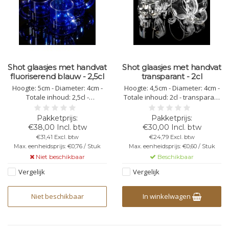
Shot glaasjes met handvat
Shot glaasjes met handvat
fluoriserend blauw - 2,5cl
transparant - 2cl
Hoogte: 5cm - Diameter: 4cm -
Hoogte: 4,5cm - Diameter: 4cm -
Totale inhoud: 2,5cl -
Totale inhoud: 2cl - transparant
fluoriserend blauw - kunststof
- kunststof polycarbonaat -
polycarbonaat -
vaatwasbestendig -
vaatwasbestendig -
herbruikbaar - bedrukking
€38,00 Incl. btw
€30,00 Incl. btw
herbruikbaar - bedrukking
mogelijk - onbreekbaar - niet
€31,41 Excl. btw
€24,79 Excl. btw
mogelijk - onbreekbaar - niet
stapelbaar
Max. eenheidsprijs: €0,76 / Stuk
Max. eenheidsprijs: €0,60 / Stuk
stapelbaar
Niet beschikbaar
Beschikbaar
Vergelijk
Vergelijk
Niet beschikbaar
In winkelwagen