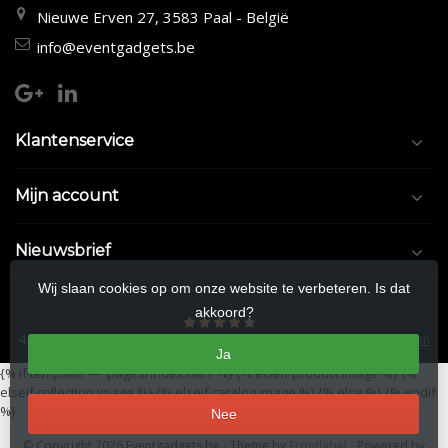
Nieuwe Erven 27, 3583 Paal - België
info@eventgadgets.be
Klantenservice
Mijn account
Nieuwsbrief
Wij slaan cookies op om onze website te verbeteren. Is dat
akkoord?
4.5
/
5
sterren op basis van
9/10
beoordelingen.
Lees 9/10 beoordelingen
Ja
{% if template == 'pages/index.rain' %}
{% elseif product.image %}
{%
elseif collection.image %}
{% elseif catalog.image %}
{% else %}
{% endif
%}
Nee
© Copyright 2026 Eventgadgets.be
- Theme by
Frontlabel
- Powered by