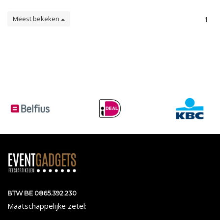
Meest bekeken
1
BTW BE 0865.392.230
Maatschappelijke zetel: