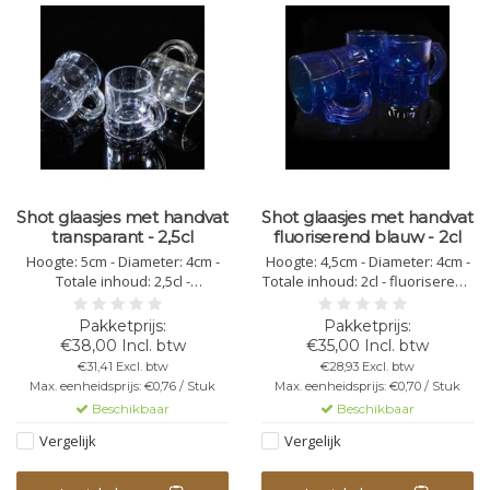
Shot glaasjes met handvat
Shot glaasjes met handvat
transparant - 2,5cl
fluoriserend blauw - 2cl
Hoogte: 5cm - Diameter: 4cm -
Hoogte: 4,5cm - Diameter: 4cm -
Totale inhoud: 2,5cl -
Totale inhoud: 2cl - fluoriserend
transparant - kunststof
blauw - kunststof
polycarbonaat -
polycarbonaat -
vaatwasbestendig -
vaatwasbestendig -
€38,00 Incl. btw
€35,00 Incl. btw
herbruikbaar - bedrukking
herbruikbaar - bedrukking
€31,41 Excl. btw
€28,93 Excl. btw
mogelijk - onbreekbaar - niet
mogelijk - onbreekbaar - niet
Max. eenheidsprijs: €0,76 / Stuk
Max. eenheidsprijs: €0,70 / Stuk
stapelbaar
stapelbaar
Beschikbaar
Beschikbaar
Vergelijk
Vergelijk