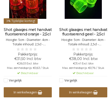
3%
Tijdelijke korting!
Shot glaasjes met handvat
Shot glaasjes met handvat
fluoriserend oranje - 2,5cl
fluoriserend geel - 2,5cl
Hoogte: 5cm - Diameter: 4cm -
Hoogte: 5cm - Diameter: 4cm -
Totale inhoud: 2,5cl -
Totale inhoud: 2,5cl -
fluoriserend oranje - kunststof
fluoriserend geel - kunststof
polycarbonaat -
polycarbonaat -
vaatwasbestendig -
vaatwasbestendig -
€31,50 Incl. btw
€38,00 Incl. btw
herbruikbaar - bedrukking
herbruikbaar - bedrukking
€26,03 Excl. btw
€31,41 Excl. btw
mogelijk - onbreekbaar - niet
mogelijk - onbreekbaar - niet
Max. eenheidsprijs: €0,63 / Stuk
Max. eenheidsprijs: €0,76 / Stuk
stapelbaar
stapelbaar
Beschikbaar
Beschikbaar
Vergelijk
Vergelijk
In winkelwagen
In winkelwagen