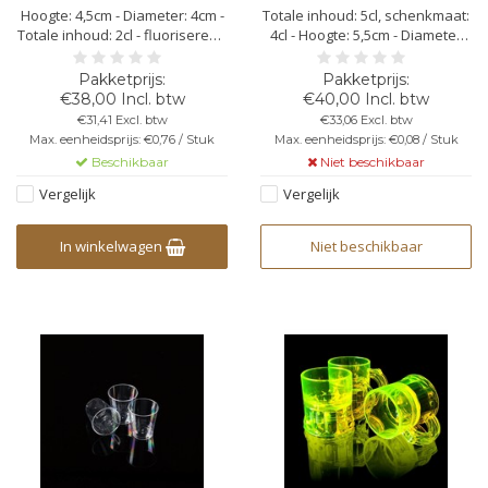
Hoogte: 4,5cm - Diameter: 4cm -
Totale inhoud: 5cl, schenkmaat:
Totale inhoud: 2cl - fluoriserend
4cl - Hoogte: 5,5cm - Diameter
oranje - kunststof
boven: 4,3cm - Diameter onder:
polycarbonaat -
3cm - transparant -
vaatwasbestendig -
polypropyleen - stapelbaar -
€38,00 Incl. btw
€40,00 Incl. btw
herbruikbaar - bedrukking
niet vaatwasbestendig - niet
€31,41 Excl. btw
€33,06 Excl. btw
mogelijk - onbreekbaar - niet
herbruikbaar - geen bedrukking
Max. eenheidsprijs: €0,76 / Stuk
Max. eenheidsprijs: €0,08 / Stuk
stapelbaar
mogelijk - breekbaar
Beschikbaar
Niet beschikbaar
Vergelijk
Vergelijk
In winkelwagen
Niet beschikbaar