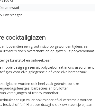
H210072
Op voorraad
2-3 werkdagen
e cocktailglazen
ijk en bovendien een groot risico op gewonden tijdens een
ca uitbaters doen overschakelen op glazen uit polycarbonaat.
tevige kunststof en onbreekbaar!
e mooie design glazen uit polycarbonaat in ons assortiment
of glas voor elke gelegenheid of voor elke horecazaak,
ktailglazen worden ook heel vaak gebruikt op luxe
erjaardagsfeestjes, barbecues en bruiloften.
 van verenigingen of trendy zomerbar.
erbruikbaar zijn zal er ook minder afval verzameld worden
festival of fuif. Hierdoor draagt u ook uw steentje bij aan