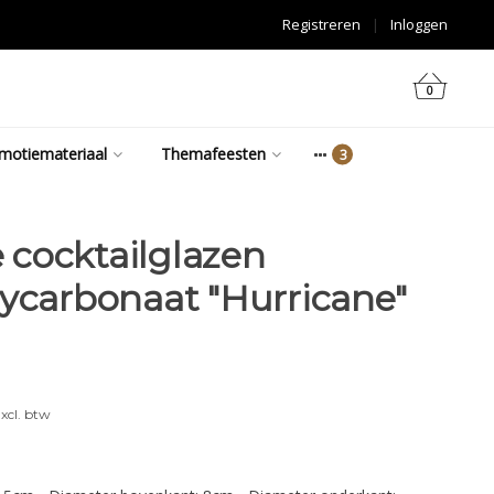
Registreren
|
Inloggen
0
motiemateriaal
Themafeesten
cocktailglazen
lycarbonaat "Hurricane"
xcl. btw