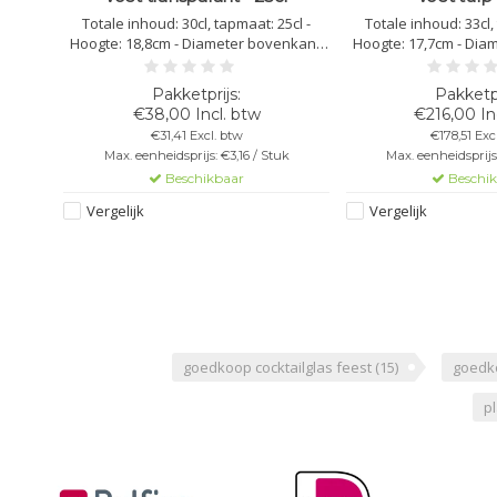
Totale
Totale inhoud: 30cl, tapmaat: 25cl -
Totale inhoud: 33cl,
el -
Hoogte: 18,8cm - Diameter bovenkant:
Hoogte: 17,7cm - Dia
-
6,4cm - Diameter onderkant: 5,6cm -
6,7cm - Diameter ond
aar -
Kleur: transparant - Kunststof
Kleur: transparan
baar -
Polycarbonaat - Niet Stapelbaar -
Polycarbonaat - Nie
€38,00 Incl. btw
€216,00 In
Herbruikbaar - Vaatwasbestendig -
Herbruikbaar - Vaa
€31,41 Excl. btw
€178,51 Exc
Bedrukbaar - Onbreekbaar
Bedrukbaar - O
uk
Max. eenheidsprijs: €3,16 / Stuk
Max. eenheidsprijs:
Beschikbaar
Beschi
Vergelijk
Vergelijk
goedkoop cocktailglas feest
(15)
goedko
pl