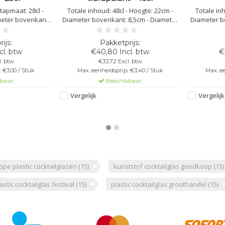
 tapmaat: 28cl -
Totale inhoud: 48cl - Hoogte: 22cm -
Totale inh
meter bovenkant:
Diameter bovenkant: 8,5cm - Diameter
Diameter b
erkant: 6,7cm -
onderkant: 8cm - Kleur: transparant -
onderka
t - Kunststof
Kunststof Polycarbonaat - Niet
Kunstst
t Stapelbaar -
Stapelbaar - Herbruikbaar -
Stapel
cl. btw
€40,80 Incl. btw
€
twasbestendig -
Vaatwasbestendig - Bedrukbaar -
Vaatwasb
l. btw
€33,72 Excl. btw
nbreekbaar
Onbreekbaar
 €3,00 / Stuk
Max. eenheidsprijs: €3,40 / Stuk
Max. ee
kbaar
Beschikbaar
Vergelijk
Vergelijk
pe plastic cocktailglazen
(15)
kunststof cocktailglas goedkoop
(15)
astic cocktailglas festival
(15)
plastic cocktailglas groothandel
(15)