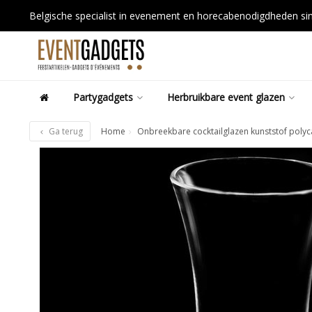
Belgische specialist in evenement en horecabenodigdheden s
Partygadgets
Herbruikbare event glazen
Ga terug
Home
Onbreekbare cocktailglazen kunststof polyc