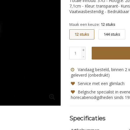
Totale inhoud: 37cl - Hoogte: 
7,1cm - Kleur: transparant- Kuns
Vaatwasbestendig - Bedrukbaar
Maak een keuze:
12 stuks
12 stuks
144 stuks
+
-
Vandaag besteld, binnen 2
geleverd (onbedrukt)
Service met een glimlach
Belgische specialist in eve
horecabenodigdheden sinds 19
Specificaties