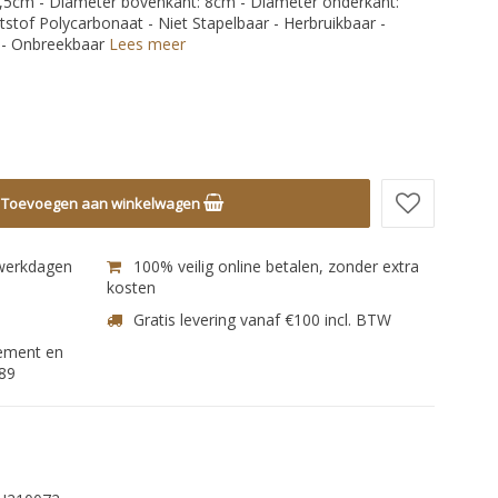
20,5cm - Diameter bovenkant: 8cm - Diameter onderkant:
tstof Polycarbonaat - Niet Stapelbaar - Herbruikbaar -
 - Onbreekbaar
Lees meer
Toevoegen aan winkelwagen
 werkdagen
100% veilig online betalen, zonder extra
kosten
Gratis levering vanaf €100 incl. BTW
nement en
89