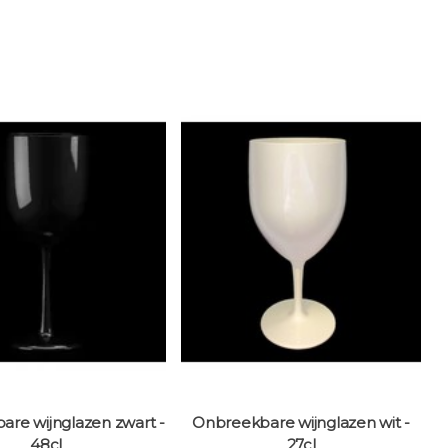
re wijnglazen zwart -
Onbreekbare wijnglazen wit -
C
48cl
27cl