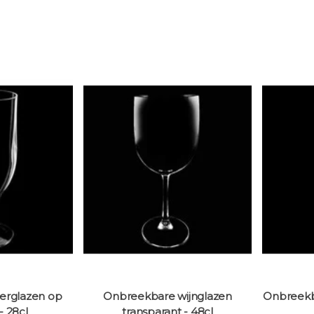
erglazen op
Onbreekbare wijnglazen
Onbreekba
- 28cl
transparant - 48cl