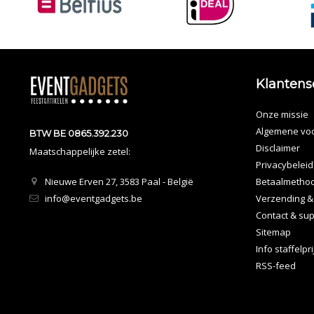
Klantens
Onze missie
Algemene vo
BTW BE 0865.392.230
Disclaimer
Maatschappelijke zetel:
Privacybeleid
Nieuwe Erven 27, 3583 Paal - België
Betaalmetho
info@eventgadgets.be
Verzending &
Contact & sup
Sitemap
Info staffelpr
RSS-feed