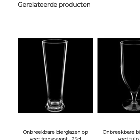
Gerelateerde producten
vat
Onbreekbare bierglazen op
Onbreekbare bi
cl
voet transparant - 25cl
voet tulp 