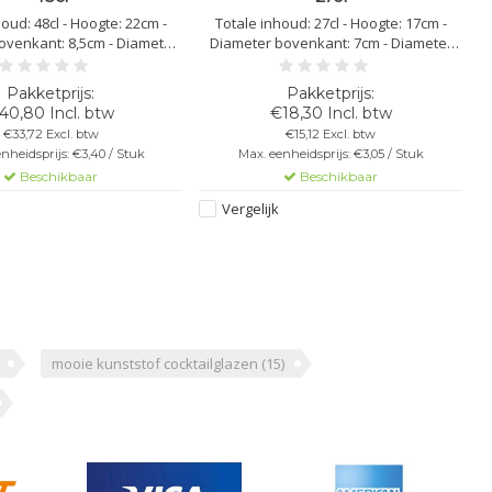
oud: 48cl - Hoogte: 22cm -
Totale inhoud: 27cl - Hoogte: 17cm -
ovenkant: 8,5cm - Diameter
Diameter bovenkant: 7cm - Diameter
nt: 8cm - Kleur: zwart -
onderkant: 7,5cm - Kleur: wit - Kunststof
of Polycarbonaat - Niet
Polycarbonaat - Niet Stapelbaar -
baar - Herbruikbaar -
Herbruikbaar - Vaatwasbestendig -
40,80 Incl. btw
€18,30 Incl. btw
estendig - Bedrukbaar -
Bedrukbaar - Onbreekbaar
€33,72 Excl. btw
€15,12 Excl. btw
Onbreekbaar
nheidsprijs: €3,40 / Stuk
Max. eenheidsprijs: €3,05 / Stuk
Beschikbaar
Beschikbaar
Vergelijk
mooie kunststof cocktailglazen
(15)