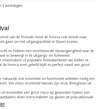
2-3 werkdagen
ival
komst van de festivals moet de horeca ook steeds naar
ek gaan om het uitgangspubliek te blijven boeien.
ktocht en hebben een voortdurende nieuwsgierigheid naar de
wat er beweegt in de uitgangs- en fuifwereld.
e sfeermakers of populaire festivalartikelen wij stellen ze
t de horeca even geliefd blijft en perfect naast een groot
.
er natuurlijk ook essentiële en functionele artikelen nodig om
eren. Een mooi voorbeeld hiervan zijn onze drinkglazen uit
ijk en bovendien een groot risico op gewonden tijdens een
cauitbaters doen overschakelen op glazen uit polycarbonaat.
t!