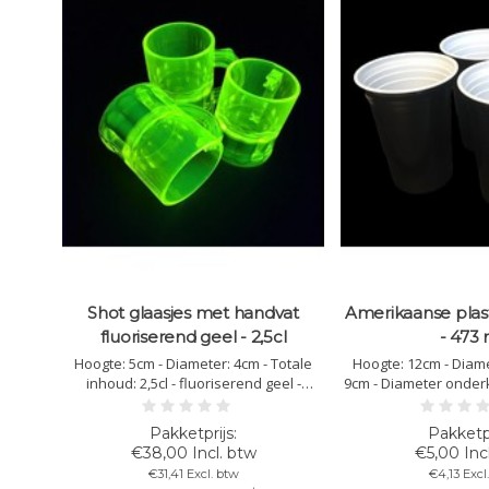
Shot glaasjes met handvat
Amerikaanse plast
fluoriserend geel - 2,5cl
- 473 
:
aat
Hoogte: 5cm - Diameter: 4cm - Totale
Hoogte: 12cm - Diam
n bij
inhoud: 2,5cl - fluoriserend geel -
9cm - Diameter onderk
t - Per
kunststof polycarbonaat -
inhoud: 473ml - Kle
atief
vaatwasbestendig - herbruikbaar -
binnen wit - PET mater
bedrukking mogelijk - onbreekbaar -
Stapelbaar - Herbr
€38,00 Incl. btw
€5,00 Inc
niet stapelbaar
vaatwasbestendig - n
uk
€31,41 Excl. btw
€4,13 Excl
breekb