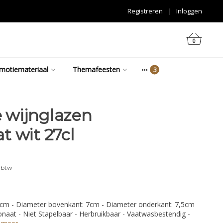
Registreren
|
Inloggen
0
motiemateriaal
Themafeesten
 wijnglazen
t wit 27cl
. btw
17cm - Diameter bovenkant: 7cm - Diameter onderkant: 7,5cm
bonaat - Niet Stapelbaar - Herbruikbaar - Vaatwasbestendig -