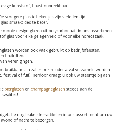
tevige kunststof, haast onbreekbaar!
De vroegere plastic bekertjes zijn verleden tijd.
i glas smaakt des te beter.
e mooie design glazen uit polycarbonaat in ons assortiment
of glas voor elke gelegenheid of voor elke horecazaak,
nglazen worden ook vaak gebruikt op bedrijfsfeesten,
n bruiloften.
 van verenigingen.
erbruikbaar zijn zal er ook minder afval verzameld worden
festival of fuif. Hierdoor draagt u ook uw steentje bij aan
tic
bierglazen
en
champagneglazen
steeds aan de
kwaliteit!
adgets.be nog leuke sfeerartikelen in ons assortiment om uw
 avond of nacht te bezorgen.