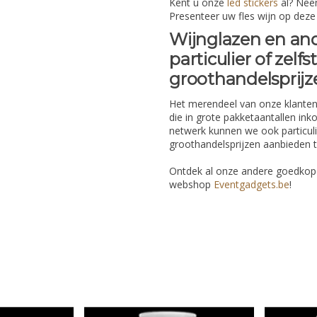
Kent u onze
led stickers
al? Neem
Presenteer uw fles wijn op deze 
Wijnglazen en ande
particulier of zel
groothandelsprijz
Het merendeel van onze klanten
die in grote pakketaantallen i
netwerk kunnen we ook particuli
groothandelsprijzen aanbieden te
Ontdek al onze andere goedkope
webshop
Eventgadgets.be
!