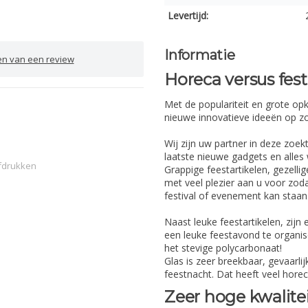
Levertijd:
Informatie
en van een review
Horeca versus fest
Met de populariteit en grote op
nieuwe innovatieve ideeën op zo
Wij zijn uw partner in deze zoe
laatste nieuwe gadgets en alles 
fdrukken
Grappige feestartikelen, gezellig
met veel plezier aan u voor zoda
festival of evenement kan staan
Naast leuke feestartikelen, zijn 
een leuke feestavond te organis
het stevige polycarbonaat!
Glas is zeer breekbaar, gevaarl
feestnacht. Dat heeft veel hore
Zeer hoge kwalitei