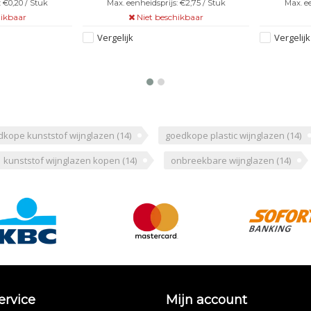
 €0,20 / Stuk
Max. eenheidsprijs: €2,75 / Stuk
Max. ee
hikbaar
Niet beschikbaar
Vergelijk
Vergelijk
dkope kunststof wijnglazen
(14)
goedkope plastic wijnglazen
(14)
kunststof wijnglazen kopen
(14)
onbreekbare wijnglazen
(14)
ervice
Mijn account