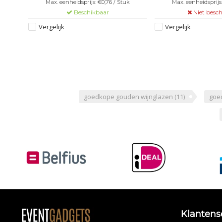
Max. eenheidsprijs: €0,76 / Stuk
Max. eenheidsprijs:
Beschikbaar
Niet besc
Vergelijk
Vergelijk
goedkope gouden wijnglazen
(11)
goe
Klantens