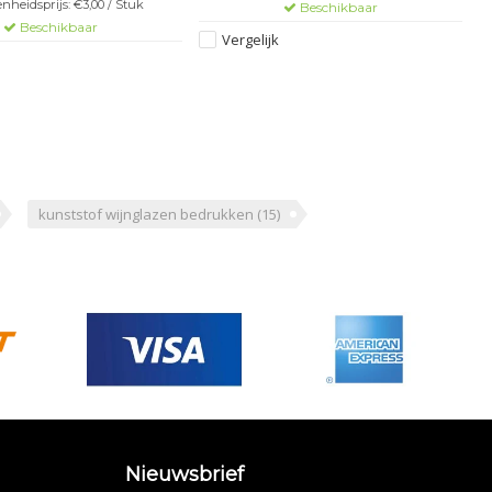
nheidsprijs: €3,00 / Stuk
Beschikbaar
Beschikbaar
Vergelijk
kunststof wijnglazen bedrukken
(15)
Nieuwsbrief