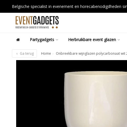
Belgische specialist in evenement en horecabenodigdheden s
Partygadgets
Herbruikbare event glazen
Ga terug
Home
Onbreekbare wijnglazen polycarbonaat wit 