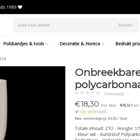
inds 1989
Zoeken
Polsbandjes & tools
Decoratie & Horeca
Bedrukt pro
27cl
Onbreekbare
polycarbonaa
0 Review(s)
€
18,30
Incl. btw
€15,12
Excl
Op voorraad
Max. eenheidsprijs: €3,05 / Stuk
Totale inhoud: 27cl - Hoogte: 
- Kleur: wit - Kunststof Polycar