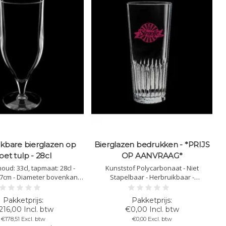
kbare bierglazen op
Bierglazen bedrukken - *PRIJS
oet tulp - 28cl
OP AANVRAAG*
houd: 33cl, tapmaat: 28cl -
Kunststof Polycarbonaat - Niet
,7cm - Diameter bovenkant:
Stapelbaar - Herbruikbaar -
D
iameter onderkant: 6,7cm -
Vaatwasbestendig - Bedrukbaar -
transparant - Kunststof
Onbreekbaar - Levering 10 -12
onaat - Niet Stapelbaar -
werkdagen
216,00 Incl. btw
€0,00 Incl. btw
aar - Vaatwasbestendig -
€178,51 Excl. btw
€0,00 Excl. btw
kbaar - Onbreekbaar