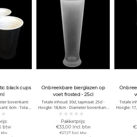
ic black cups
Onbreekbare bierglazen op
Onbree
ml
voet frosted - 25cl
v
eter bovenkant:
Totale inhoud: 30cl, tapmaat: 25cl -
Totale in
ant: 6cm - Totale
Hoogte: 18,8cm - Diameter bovenkant:
Hoogte: 17
ur: zwart, van
6,4cm - Diameter onderkant: 5,6cm -
6,7cm - D
iaal, polyester -
Kleur: frosted - Kunststof
Kleur: 
uikbaar - niet
Polycarbonaat - Niet Stapelbaar -
Polycarb
l. btw
€33,00 Incl. btw
€
iet bedrukbaar -
Herbruikbaar - Vaatwasbestendig -
Herbruikb
. btw
€27,27 Excl. btw
aar
Bedrukbaar - Onbreekbaar
Bedru