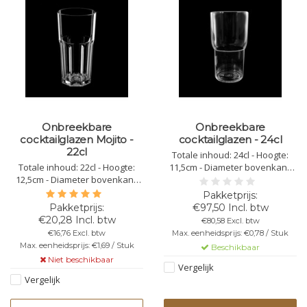
Onbreekbare
Onbreekbare
cocktailglazen Mojito -
cocktailglazen - 24cl
22cl
Totale inhoud: 24cl - Hoogte:
Totale inhoud: 22cl - Hoogte:
11,5cm - Diameter bovenkant:
12,5cm - Diameter bovenkant:
6cm - Diameter onderkant: 5cm -
6,4cm - Diameter onderkant:
Kleur: transparant - Kunststof
4,8cm - Kleur: transparant -
Polycarbonaat - Stapelbaar -
€97,50 Incl. btw
Kunststof Polycarbonaat - Niet
Herbruikbaar -
€20,28 Incl. btw
€80,58 Excl. btw
Stapelbaar - Herbruikbaar -
Vaatwasbestendig -
€16,76 Excl. btw
Max. eenheidsprijs: €0,78 / Stuk
Vaatwasbestendig -
Bedrukbaar - Onbreekbaar
Max. eenheidsprijs: €1,69 / Stuk
Beschikbaar
Bedrukbaar - Onbreekbaar
Niet beschikbaar
Vergelijk
Vergelijk