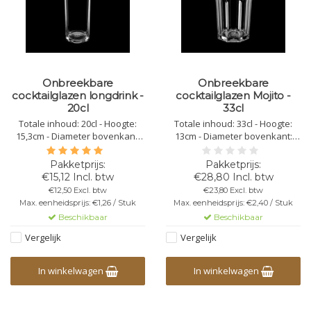
Onbreekbare
Onbreekbare
cocktailglazen longdrink -
cocktailglazen Mojito -
20cl
33cl
Totale inhoud: 20cl - Hoogte:
Totale inhoud: 33cl - Hoogte:
15,3cm - Diameter bovenkant:
13cm - Diameter bovenkant:
5,2cm - Diameter onderkant:
7,2cm - Diameter onderkant:
5,2cm - Kleur: transparant-
6cm - Kleur: transparant -
Kunststof Polycarbonaat - Niet
Kunststof Polycarbonaat - Niet
€15,12 Incl. btw
€28,80 Incl. btw
Stapelbaar - Herbruikbaar -
Stapelbaar - Herbruikbaar -
€12,50 Excl. btw
€23,80 Excl. btw
Vaatwasbestendig -
Vaatwasbestendig -
Max. eenheidsprijs: €1,26 / Stuk
Max. eenheidsprijs: €2,40 / Stuk
Bedrukbaar - Onbreekbaar
Bedrukbaar - Onbreekbaar
Beschikbaar
Beschikbaar
Vergelijk
Vergelijk
In winkelwagen
In winkelwagen