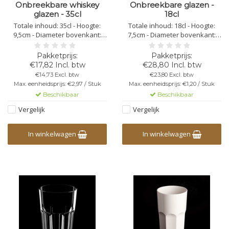
Onbreekbare whiskey
Onbreekbare glazen -
glazen - 35cl
18cl
Totale inhoud: 35cl - Hoogte:
Totale inhoud: 18cl - Hoogte:
9,5cm - Diameter bovenkant:
7,5cm - Diameter bovenkant:
9cm - Diameter onderkant:
6cm - Diameter onderkant:
8,6cm - Kleur: transparant -
5,5cm - Kleur: transparant -
Kunststof Polycarbonaat - Niet
Kunststof Polycarbonaat -
€17,82 Incl. btw
€28,80 Incl. btw
Stapelbaar - Herbruikbaar -
Stapelbaar - Herbruikbaar -
€14,73 Excl. btw
€23,80 Excl. btw
Vaatwasbestendig -
Vaatwasbestendig -
Max. eenheidsprijs: €2,97 / Stuk
Max. eenheidsprijs: €1,20 / Stuk
Bedrukbaar - Onbreekbaar
Bedrukbaar - Onbreekbaar
Beschikbaar
Beschikbaar
Vergelijk
Vergelijk
In winkelwagen
In winkelwagen