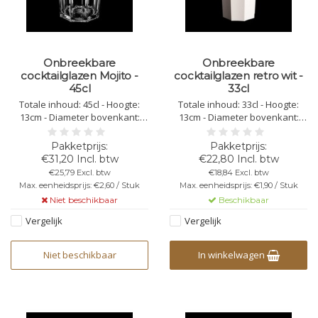
Onbreekbare
Onbreekbare
cocktailglazen Mojito -
cocktailglazen retro wit -
45cl
33cl
Totale inhoud: 45cl - Hoogte:
Totale inhoud: 33cl - Hoogte:
13cm - Diameter bovenkant:
13cm - Diameter bovenkant:
9cm - Diameter onderkant:
7,2cm - Diameter onderkant:
7,3cm - Kleur: transparant -
6cm - Kleur: wit- Kunststof
Kunststof Polycarbonaat - Niet
Polycarbonaat - Niet Stapelbaar
€31,20 Incl. btw
€22,80 Incl. btw
Stapelbaar - Herbruikbaar -
- Herbruikbaar -
€25,79 Excl. btw
€18,84 Excl. btw
Vaatwasbestendig -
Vaatwasbestendig -
Max. eenheidsprijs: €2,60 / Stuk
Max. eenheidsprijs: €1,90 / Stuk
Bedrukbaar - Onbreekbaar
Bedrukbaar - Onbreekbaar
Niet beschikbaar
Beschikbaar
Vergelijk
Vergelijk
Niet beschikbaar
In winkelwagen