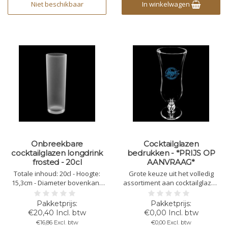
Niet beschikbaar
In winkelwagen
Onbreekbare
Cocktailglazen
cocktailglazen longdrink
bedrukken - *PRIJS OP
frosted - 20cl
AANVRAAG*
Totale inhoud: 20cl - Hoogte:
Grote keuze uit het volledig
15,3cm - Diameter bovenkant:
assortiment aan cocktailglazen
5,2cm - Diameter onderkant:
uit polycarbonaat - Gelieve het
5,2cm - Kleur: frosted -
ontwerp of logo aan te leveren
Kunststof Polycarbonaat - Niet
in: vector bestand, met lijnen en
€20,40 Incl. btw
€0,00 Incl. btw
Stapelbaar - Herbruikbaar -
zonder pixels, PDF, AI of EPS -
€16,86 Excl. btw
€0,00 Excl. btw