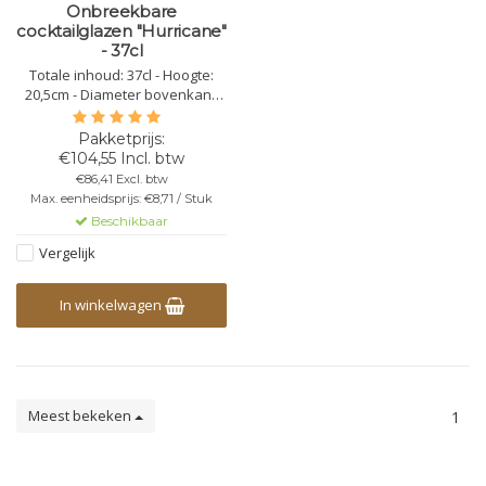
Onbreekbare
cocktailglazen "Hurricane"
- 37cl
Totale inhoud: 37cl - Hoogte:
20,5cm - Diameter bovenkant:
8cm - Diameter onderkant:
7,1cm - Kleur: transparant-
Kunststof Polycarbonaat - Niet
€104,55 Incl. btw
Stapelbaar - Herbruikbaar -
€86,41 Excl. btw
Vaatwasbestendig -
Max. eenheidsprijs: €8,71 / Stuk
Bedrukbaar - Onbreekbaar
Beschikbaar
Vergelijk
In winkelwagen
Meest bekeken
1