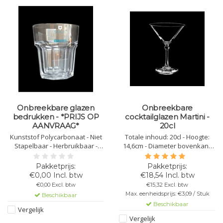
Onbreekbare glazen
Onbreekbare
bedrukken - *PRIJS OP
cocktailglazen Martini -
AANVRAAG*
20cl
Kunststof Polycarbonaat - Niet
Totale inhoud: 20cl - Hoogte:
Stapelbaar - Herbruikbaar -
14,6cm - Diameter bovenkant:
Vaatwasbestendig -
11cm - Diameter onderkant:
Bedrukbaar - Onbreekbaar -
7,2cm - Kleur: transparant-
Levering 10 -12 werkdagen
Kunststof Polycarbonaat - Niet
€0,00 Incl. btw
€18,54 Incl. btw
Stapelbaar - Herbruikbaar -
€0,00 Excl. btw
€15,32 Excl. btw
Vaatwasbestendig -
Max. eenheidsprijs: €3,09 / Stuk
Beschikbaar
Bedrukbaar - Onbreekbaar
Beschikbaar
Vergelijk
Vergelijk