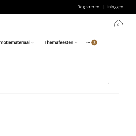
Registreren
|
Inloggen
0
motiemateriaal
Themafeesten
1