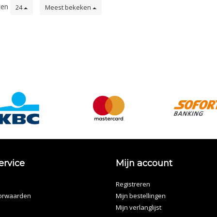
ten
24
Meest bekeken
ervice
Mijn account
Registreren
orwaarden
Mijn bestellingen
Mijn verlanglijst