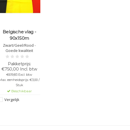
Belgische vlag -
90x150m
Zwart/Geel/Rood -
Goede kwaliteit
€750,00 Incl. btw
€619,83 Excl. btw
Max. eenheidsprijs: €3,00 /
Stuk
Beschikbaar
Vergelijk