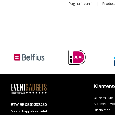
Pagina 1 van 1
|
Produc
Klantens
Onze missie
Algemene vo
BTW BE 0865.392.230
Disclaimer
Maatschappelijke zetel: