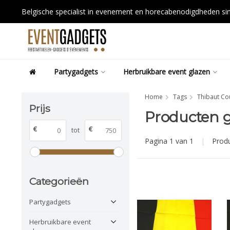
Belgische specialist in evenement en horecabenodigdheden s
Partygadgets
Herbruikbare event glazen
Home
Tags
Thibaut Co
Prijs
Producten g
€
€
tot
Pagina 1 van 1
|
Prod
Categorieën
Partygadgets
Herbruikbare event