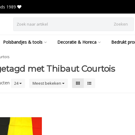
inds 1989
Zoeken
Polsbandjes & tools
Decoratie & Horeca
Bedrukt pro
urtois
etagd met Thibaut Courtois
ucten
24
Meest bekeken