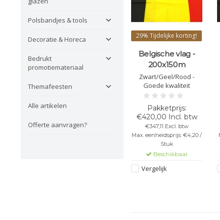
glazen
Polsbandjes & tools
29%
Tijdelijke korting!
Decoratie & Horeca
Belgische vlag -
Bedrukt
200x150m
promotiemateriaal
Zwart/Geel/Rood -
Goede kwaliteit
Themafeesten
Alle artikelen
€420,00 Incl. btw
Offerte aanvragen?
€347,11 Excl. btw
Max. eenheidsprijs: €4,20 /
Stuk
Beschikbaar
Vergelijk