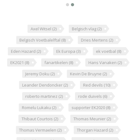
Axel Witsel
(2)
Belgisch vlag
(2)
Belgisch Voetbalelftal
(8)
Dries Mertens
(2)
Eden Hazard
(2)
Ek Europa
(3)
ek voetbal
(8)
EK2021
(8)
fanartikelen
(8)
Hans Vanaken
(2)
Jeremy Doku
(2)
Kevin De Bruyne
(2)
Leander Dendoncker
(2)
Red devils
(10)
roberto martinez
(2)
rode duivels
(6)
Romelu Lukaku
(2)
supporter EK2020
(8)
Thibaut Courtois
(2)
Thomas Meunier
(2)
Thomas Vermaelen
(2)
Thorgan Hazard
(2)