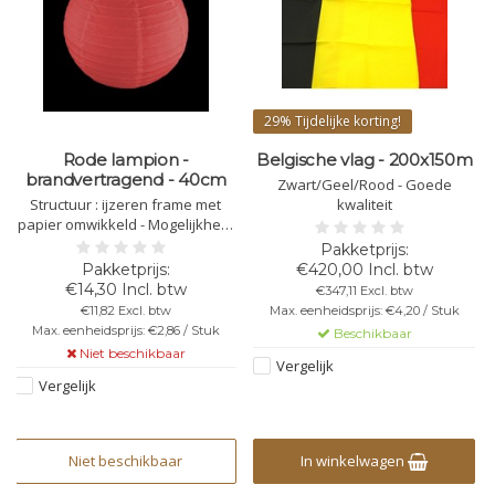
29%
Tijdelijke korting!
Rode lampion -
Belgische vlag - 200x150m
brandvertragend - 40cm
Zwart/Geel/Rood - Goede
Structuur : ijzeren frame met
kwaliteit
papier omwikkeld - Mogelijkheid
tot bevestiging van lampje aan
frame - Vast te maken aan lint of
€420,00 Incl. btw
koord - Doorsnede : 25 cm - Kleur
€14,30 Incl. btw
€347,11 Excl. btw
: rood - Brandvertragend papier
€11,82 Excl. btw
Max. eenheidsprijs: €4,20 / Stuk
Max. eenheidsprijs: €2,86 / Stuk
Beschikbaar
Niet beschikbaar
Vergelijk
Vergelijk
Niet beschikbaar
In winkelwagen