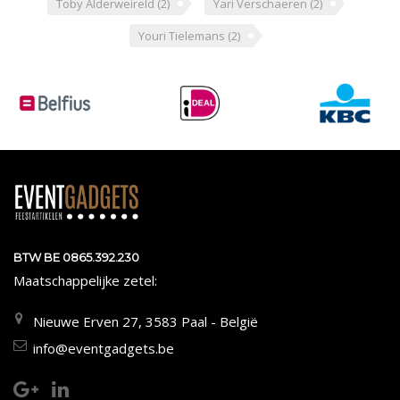
Toby Alderweireld
(2)
Yari Verschaeren
(2)
Youri Tielemans
(2)
BTW BE 0865.392.230
Maatschappelijke zetel:
Nieuwe Erven 27, 3583 Paal - België
info@eventgadgets.be