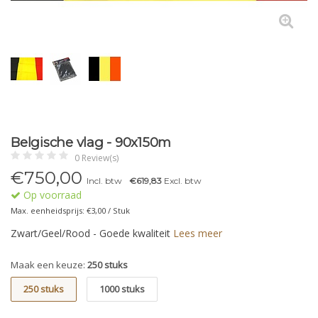
Belgische vlag - 90x150m
0 Review(s)
€
750,00
Incl. btw
€619,83
Excl. btw
Op voorraad
Max. eenheidsprijs: €3,00 / Stuk
Zwart/Geel/Rood - Goede kwaliteit
Lees meer
Maak een keuze:
250 stuks
250 stuks
1000 stuks