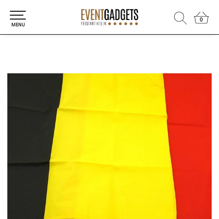
0
0
MENU