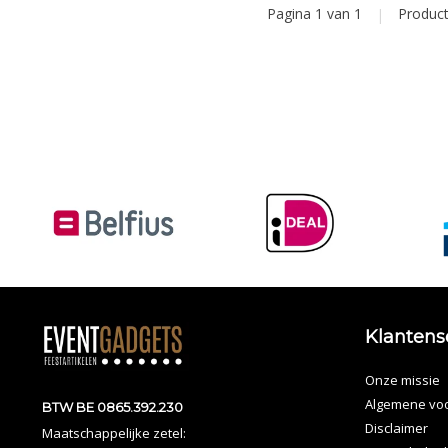
Pagina 1 van 1
|
Produc
Klantens
Onze missie
Algemene vo
BTW BE 0865.392.230
Disclaimer
Maatschappelijke zetel: