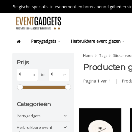
Belgische specialist in evenement en horecabenodigdheden s
Partygadgets
Herbruikbare event glazen
Home
Tags
Sticker voo
Prijs
Producten g
€
€
tot
Pagina 1 van 1
|
Prod
Categorieën
Partygadgets
Herbruikbare event