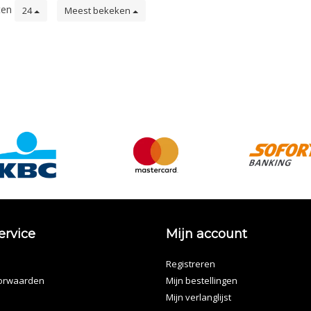
ten
24
Meest bekeken
ervice
Mijn account
Registreren
orwaarden
Mijn bestellingen
Mijn verlanglijst