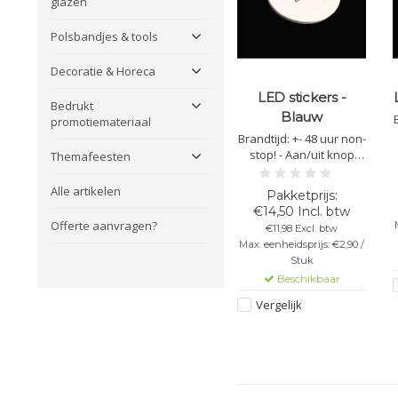
glazen
Polsbandjes & tools
Decoratie & Horeca
LED stickers -
Bedrukt
Blauw
promotiemateriaal
Brandtijd: +- 48 uur non-
stop! - Aan/uit knop
Themafeesten
voor batterijbesparing -
Sticker plakt aan alle
Alle artikelen
oppervlaktes - 3
€14,50 Incl. btw
verschillende standen -
Offerte aanvragen?
€11,98 Excl. btw
Diameter: 5cm - Kleur:
Max. eenheidsprijs: €2,90 /
Blauw
Stuk
Beschikbaar
Vergelijk