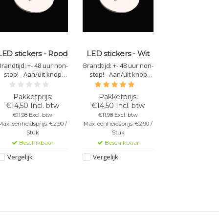
LED stickers - Rood
LED stickers - Wit
Brandtijd: +- 48 uur non-
Brandtijd: +- 48 uur non-
stop! - Aan/uit knop
stop! - Aan/uit knop
voor batterijbesparing -
voor batterijbesparing -
Sticker plakt aan alle
Sticker plakt aan alle
oppervlaktes - 3
oppervlaktes - 3
€14,50 Incl. btw
€14,50 Incl. btw
Verschillende standen -
Verschillende standen -
€11,98 Excl. btw
€11,98 Excl. btw
Diameter: 5cm - Kleur
Diameter: 5cm
Max. eenheidsprijs: €2,90 /
Max. eenheidsprijs: €2,90 /
Rood
Stuk
Stuk
Beschikbaar
Beschikbaar
Vergelijk
Vergelijk