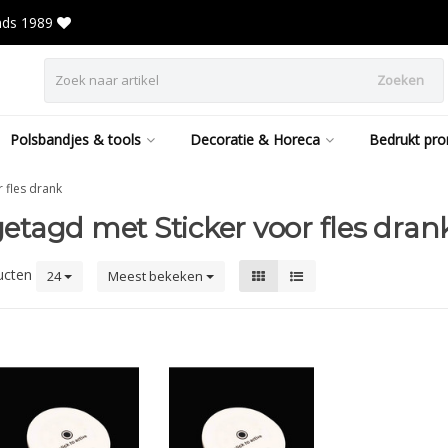
inds 1989
Zoeken
Polsbandjes & tools
Decoratie & Horeca
Bedrukt pro
r fles drank
etagd met Sticker voor fles dran
ucten
24
Meest bekeken