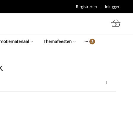
Registreren
|
Inloggen
0
motiemateriaal
Themafeesten
k
1