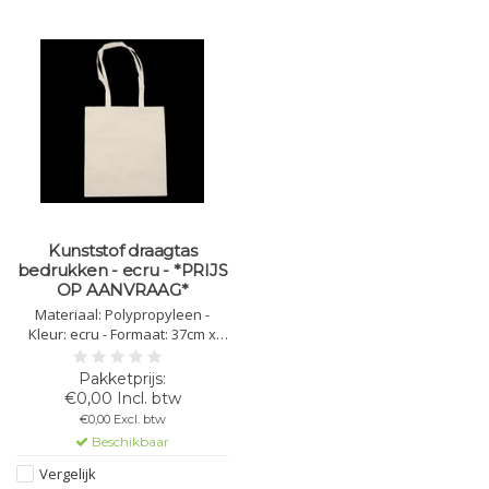
Kunststof draagtas
bedrukken - ecru - *PRIJS
OP AANVRAAG*
Materiaal: Polypropyleen -
Kleur: ecru - Formaat: 37cm x
41cm x 0.3cm - Gewicht: 80g/m3 -
Lengte handvat: 72cm -
Bedrukking mogelijk in 1,2,3 of 4
€0,00 Incl. btw
kleuren
€0,00 Excl. btw
Beschikbaar
Vergelijk