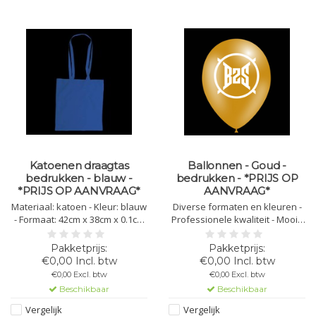
Katoenen draagtas
Ballonnen - Goud -
bedrukken - blauw -
bedrukken - *PRIJS OP
*PRIJS OP AANVRAAG*
AANVRAAG*
Materiaal: katoen - Kleur: blauw
Diverse formaten en kleuren -
- Formaat: 42cm x 38cm x 0.1cm
Professionele kwaliteit - Mooie
Lengte handvat: 82cm - Gewicht:
glans - Beste prijs/kwaliteit -
110 gr/m2 - Bedrukking mogelijk
Contacteer ons voor meer
in 1,2,3 of 4 kleuren
informatie
€0,00 Incl. btw
€0,00 Incl. btw
€0,00 Excl. btw
€0,00 Excl. btw
Beschikbaar
Beschikbaar
Vergelijk
Vergelijk