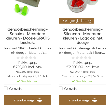
15%
Tijdelijke korting!
Gehoorbescherming -
Gehoorbescherming -
Schuim - Meerdere
Siliconen - Meerdere
kleuren - Doosje GRATIS
kleuren - Logo op het
bedrukt
doosje
Inclusief GRATIS bedrukking op
Inclusief éénkleurige sticker op
elk doosje - Materiaal:
elk doosje - Materiaal: Siliconen
Polyurethaan schuim - Per set
- Per set in een plastic doosje
in kartonnen doosje - Afmeting:
(37mm - ↕ 19mm) -
55x80x15mm - Geluidsreductie:
Geluidsreductie: 25db - 30db
€755,00 Incl. btw
€2.550,00 Incl. btw
28db - 33db
€623,97 Excl. btw
€2.107,44 Excl. btw
Max. eenheidsprijs: €1,51 / Stuk
Max. eenheidsprijs: €0,85 / Stuk
Beschikbaar
Beschikbaar
Vergelijk
Vergelijk
In winkelwagen
In winkelwagen