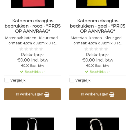
Katoenen draagtas
Katoenen draagtas
bedrukken - rood - *PRIJS
bedrukken - geel - *PRIJS
OP AANVRAAG*
OP AANVRAAG*
Materiaal: katoen - Kleur rood -
Materiaal: katoen - Kleur geel -
Formaat: 42cm x 38cm x 0.1cm
Formaat: 42cm x 38cm x 0.1cm
Lengte handvat: 82cm - Gewicht:
Lengte handvat: 82cm - Gewicht:
110 gr/m2 - Bedrukking mogelijk
110 gr/m2 - Bedrukking mogelijk
in 1,2,3 of 4 kleuren
in 1,2,3 of 4 kleuren
€0,00 Incl. btw
€0,00 Incl. btw
€0,00 Excl. btw
€0,00 Excl. btw
Beschikbaar
Beschikbaar
Vergelijk
Vergelijk
In winkelwagen
In winkelwagen