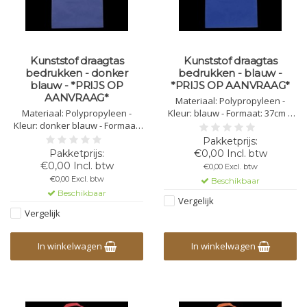
Kunststof draagtas
Kunststof draagtas
bedrukken - donker
bedrukken - blauw -
blauw - *PRIJS OP
*PRIJS OP AANVRAAG*
AANVRAAG*
Materiaal: Polypropyleen -
Materiaal: Polypropyleen -
Kleur: blauw - Formaat: 37cm x
Kleur: donker blauw - Formaat:
41cm x 0.3cm - Gewicht: 80g/m3 -
37cm x 41cm x 0.3cm - Gewicht:
Lengte handvat: 72cm -
80g/m3 - Lengte handvat: 72cm -
Bedrukking mogelijk in 1,2,3 of 4
€0,00 Incl. btw
Bedrukking mogelijk in 1,2,3 of 4
kleuren
€0,00 Incl. btw
€0,00 Excl. btw
kleuren
€0,00 Excl. btw
Beschikbaar
Beschikbaar
Vergelijk
Vergelijk
In winkelwagen
In winkelwagen