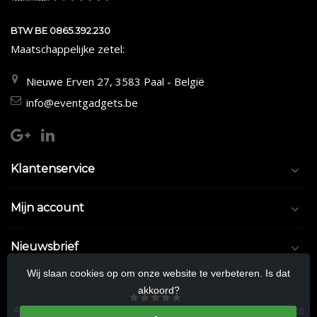
BTW BE 0865.392.230
Maatschappelijke zetel:
Nieuwe Erven 27, 3583 Paal - België
info@eventgadgets.be
Klantenservice
Mijn account
Nieuwsbrief
Wij slaan cookies op om onze website te verbeteren. Is dat
akkoord?
4.5
/
5
sterren op basis van
9/10
beoordelingen.
Lees 9/10 beoordelingen