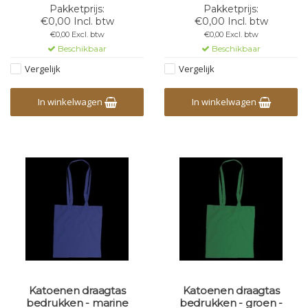
Lengte handvat: 72cm -
110 gr/m2 - Bedrukking mogelijk
Bedrukking mogelijk in 1,2,3 of 4
in 1,2,3 of 4 kleuren
€0,00 Incl. btw
€0,00 Incl. btw
kleuren
€0,00 Excl. btw
€0,00 Excl. btw
Beschikbaar
Beschikbaar
Vergelijk
Vergelijk
In winkelwagen
In winkelwagen
Katoenen draagtas
Katoenen draagtas
bedrukken - marine
bedrukken - groen -