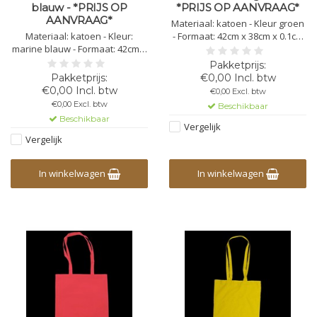
blauw - *PRIJS OP
*PRIJS OP AANVRAAG*
AANVRAAG*
Materiaal: katoen - Kleur groen
Materiaal: katoen - Kleur:
- Formaat: 42cm x 38cm x 0.1cm
marine blauw - Formaat: 42cm x
Lengte handvat: 82cm - Gewicht:
38cm x 0.1cm Lengte handvat:
110 gr/m2 - Bedrukking mogelijk
82cm - Gewicht: 110 gr/m2 -
in 1,2,3 of 4 kleuren
€0,00 Incl. btw
Bedrukking mogelijk in 1,2,3 of 4
€0,00 Incl. btw
€0,00 Excl. btw
kleuren
€0,00 Excl. btw
Beschikbaar
Beschikbaar
Vergelijk
Vergelijk
In winkelwagen
In winkelwagen