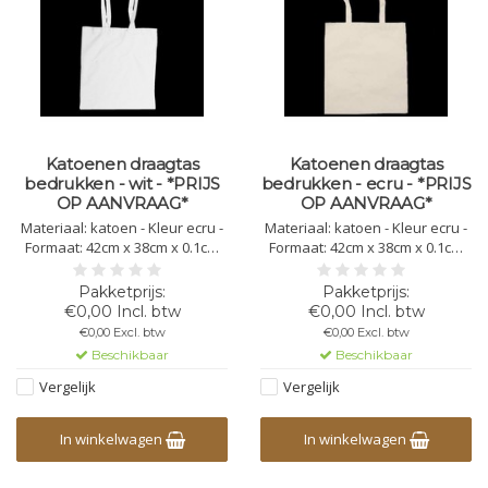
Katoenen draagtas
Katoenen draagtas
bedrukken - wit - *PRIJS
bedrukken - ecru - *PRIJS
OP AANVRAAG*
OP AANVRAAG*
Materiaal: katoen - Kleur ecru -
Materiaal: katoen - Kleur ecru -
Formaat: 42cm x 38cm x 0.1cm
Formaat: 42cm x 38cm x 0.1cm
Lengte handvat: 82cm - Gewicht:
Lengte handvat: 82cm - Gewicht:
110 gr/m2 - Bedrukking mogelijk
110 gr/m2 - Bedrukking mogelijk
in 1,2,3 of 4 kleuren
in 1,2,3 of 4 kleuren
€0,00 Incl. btw
€0,00 Incl. btw
€0,00 Excl. btw
€0,00 Excl. btw
Beschikbaar
Beschikbaar
Vergelijk
Vergelijk
In winkelwagen
In winkelwagen