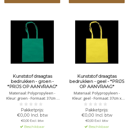
Kunststof draagtas
Kunststof draagtas
bedrukken - groen -
bedrukken - geel - *PRIJS
*PRIJS OP AANVRAAG*
OP AANVRAAG*
Materiaal: Polypropyleen -
Materiaal: Polypropyleen -
Kleur: groen - Formaat: 37cm x
Kleur: geel - Formaat: 37cm x
41cm x 0.3cm - Gewicht: 80g/m3 -
41cm x 0.3cm - Gewicht: 80g/m3 -
Lengte handvat: 72cm -
Lengte handvat: 72cm -
Bedrukking mogelijk in 1,2,3 of 4
Bedrukking mogelijk in 1,2,3 of 4
€0,00 Incl. btw
€0,00 Incl. btw
kleuren
kleuren
€0,00 Excl. btw
€0,00 Excl. btw
Beschikbaar
Beschikbaar