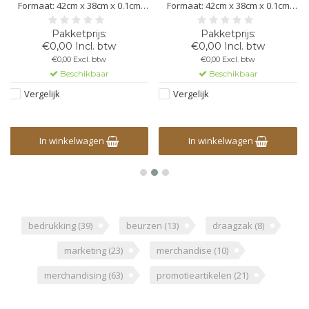
Formaat: 42cm x 38cm x 0.1cm
Formaat: 42cm x 38cm x 0.1cm
Lengte handvat: 82cm - Gewicht:
Lengte handvat: 82cm - Gewicht:
110 gr/m2 - Bedrukking mogelijk
110 gr/m2 - Bedrukking mogelijk
in 1,2,3 of 4 kleuren
in 1,2,3 of 4 kleuren
€0,00 Incl. btw
€0,00 Incl. btw
€0,00 Excl. btw
€0,00 Excl. btw
Beschikbaar
Beschikbaar
Vergelijk
Vergelijk
In winkelwagen
In winkelwagen
bedrukking
(39)
beurzen
(13)
draagzak
(8)
marketing
(23)
merchandise
(10)
merchandising
(63)
promotieartikelen
(21)