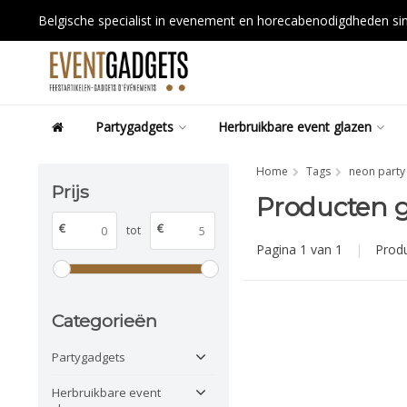
Belgische specialist in evenement en horecabenodigdheden s
Partygadgets
Herbruikbare event glazen
Home
Tags
neon party
Prijs
Producten g
€
€
tot
Pagina 1 van 1
|
Prod
Categorieën
Partygadgets
Herbruikbare event