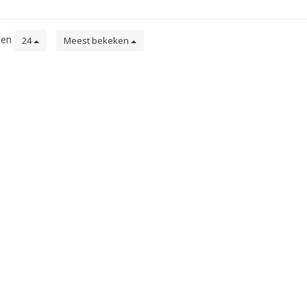
ten
24
Meest bekeken