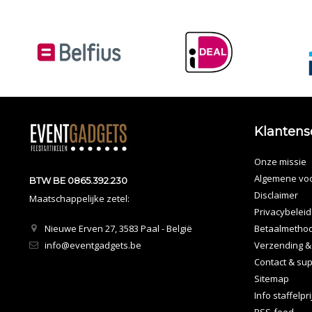
Klantens
Onze missie
Algemene vo
BTW BE 0865.392.230
Disclaimer
Maatschappelijke zetel:
Privacybeleid
Nieuwe Erven 27, 3583 Paal - België
Betaalmetho
info@eventgadgets.be
Verzending &
Contact & sup
Sitemap
Info staffelpr