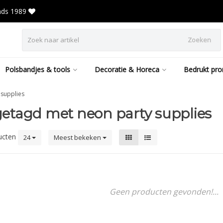
inds 1989
Zoeken
Polsbandjes & tools
Decoratie & Horeca
Bedrukt pro
 supplies
etagd met neon party supplies
ucten
24
Meest bekeken
Geen producten gevonden!...