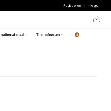
Registreren
|
Inloggen
0
motiemateriaal
Themafeesten
1