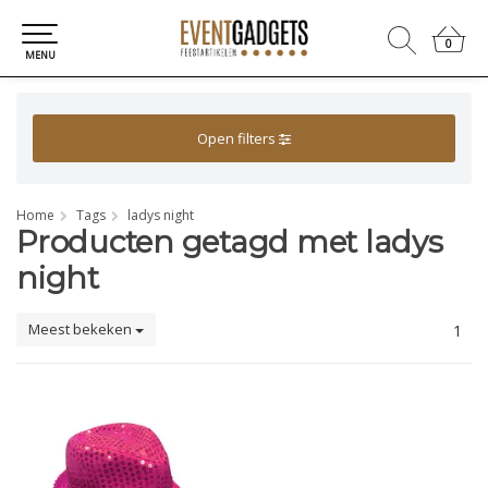
0
0
MENU
Open filters
Home
Tags
ladys night
Producten getagd met ladys
night
Meest bekeken
1