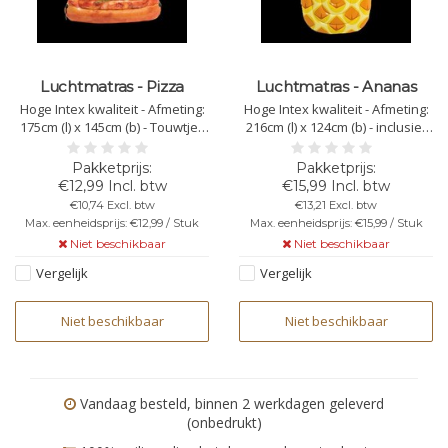
Luchtmatras - Pizza
Luchtmatras - Ananas
Hoge Intex kwaliteit - Afmeting:
Hoge Intex kwaliteit - Afmeting:
175cm (l) x 145cm (b) - Touwtjes
216cm (l) x 124cm (b) - inclusief
voorzien voor verbinding met
reparatiemateriaal
andere - inclusief
reparatiemateriaal
€12,99 Incl. btw
€15,99 Incl. btw
€10,74 Excl. btw
€13,21 Excl. btw
Max. eenheidsprijs: €12,99 / Stuk
Max. eenheidsprijs: €15,99 / Stuk
Niet beschikbaar
Niet beschikbaar
Vergelijk
Vergelijk
Niet beschikbaar
Niet beschikbaar
Vandaag besteld, binnen 2 werkdagen geleverd
(onbedrukt)