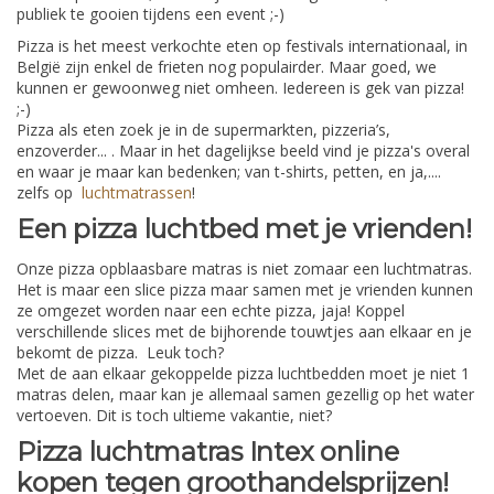
publiek te gooien tijdens een event ;-)
Pizza is het meest verkochte eten op festivals internationaal, in
België zijn enkel de frieten nog populairder. Maar goed, we
kunnen er gewoonweg niet omheen. Iedereen is gek van pizza!
;-)
Pizza als eten zoek je in de supermarkten, pizzeria’s,
enzoverder... . Maar in het dagelijkse beeld vind je pizza's overal
en waar je maar kan bedenken; van t-shirts, petten, en ja,....
zelfs op
luchtmatrassen
!
Een pizza luchtbed met je vrienden!
Onze pizza opblaasbare matras is niet zomaar een luchtmatras.
Het is maar een slice pizza maar samen met je vrienden kunnen
ze omgezet worden naar een echte pizza, jaja! Koppel
verschillende slices met de bijhorende touwtjes aan elkaar en je
bekomt de pizza. Leuk toch?
Met de aan elkaar gekoppelde pizza luchtbedden moet je niet 1
matras delen, maar kan je allemaal samen gezellig op het water
vertoeven. Dit is toch ultieme vakantie, niet?
Pizza luchtmatras Intex online
kopen tegen groothandelsprijzen!