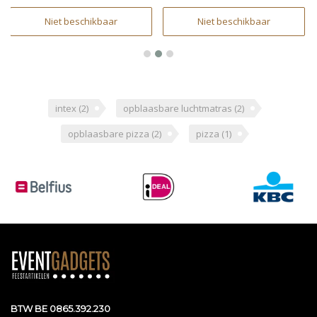
Niet beschikbaar
Niet beschikbaar
intex
(2)
opblaasbare luchtmatras
(2)
opblaasbare pizza
(2)
pizza
(1)
BTW BE 0865.392.230