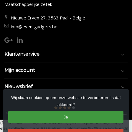
Maatschappelijke zetel:
Nieuwe Erven 27, 3583 Paal - België
info@eventgadgets.be
Klantenservice
Mijn account
Nieuwsbrief
Wij slaan cookies op om onze website te verbeteren. Is dat
akkoord?
4.5
/
5
sterren op basis van
9/10
beoordelingen.
Lees 9/10 beoordelingen
Ja
{% if template == 'pages/index.rain' %}
{% elseif product.image %}
{%
elseif collection.image %}
{% elseif catalog.image %}
{% else %}
{% endif