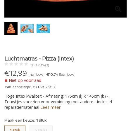
Luchtmatras - Pizza (Intex)
0 Review(s)
€
12,99
Incl. btw
€10,74
Excl. btw
Niet op voorraad
Max. eenheidsprijs: €12,99 / Stuk
Hoge Intex kwaliteit - Afmeting: 175cm (l) x 145cm (b) -
Touwtjes voorzien voor verbinding met andere - inclusief
reparatiemateriaal
Lees meer
Maak een keuze:
1 stuk
1 stuk
5 stuks