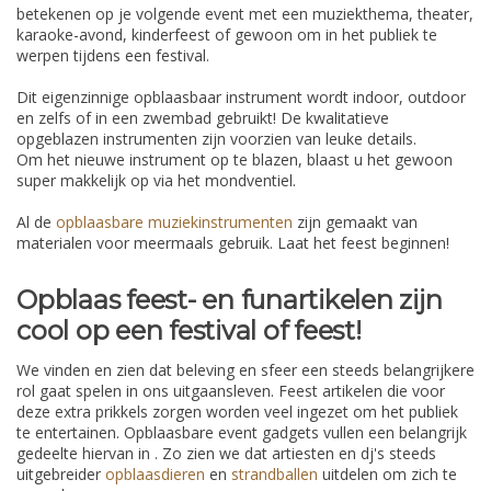
betekenen op je volgende event met een muziekthema, theater,
karaoke-avond, kinderfeest of gewoon om in het publiek te
werpen tijdens een festival.
Dit eigenzinnige opblaasbaar instrument wordt indoor, outdoor
en zelfs of in een zwembad gebruikt! De kwalitatieve
opgeblazen instrumenten zijn voorzien van leuke details.
Om het nieuwe instrument op te blazen, blaast u het gewoon
super makkelijk op via het mondventiel.
Al de
opblaasbare muziekinstrumenten
zijn gemaakt van
materialen voor meermaals gebruik. Laat het feest beginnen!
Opblaas feest- en funartikelen zijn
cool op een festival of feest!
We vinden en zien dat beleving en sfeer een steeds belangrijkere
rol gaat spelen in ons uitgaansleven. Feest artikelen die voor
deze extra prikkels zorgen worden veel ingezet om het publiek
te entertainen. Opblaasbare event gadgets vullen een belangrijk
gedeelte hiervan in . Zo zien we dat artiesten en dj's steeds
uitgebreider
opblaasdieren
en
strandballen
uitdelen om zich te