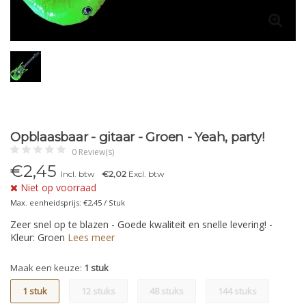
Opblaasbaar - gitaar - Groen - Yeah, party!
0 Review(s)
€
2,45
Incl. btw
€2,02
Excl. btw
Niet op voorraad
Max. eenheidsprijs: €2,45 / Stuk
Zeer snel op te blazen - Goede kwaliteit en snelle levering! -
Kleur: Groen
Lees meer
Maak een keuze:
1 stuk
1 stuk
12 stuks
48 stuks
144 stuks