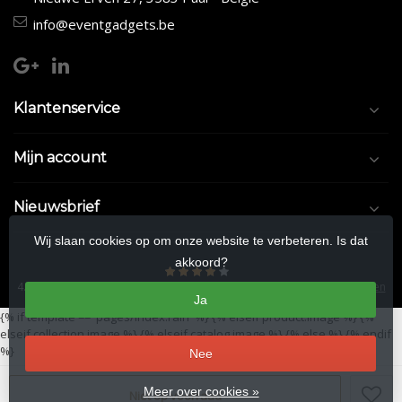
info@eventgadgets.be
Klantenservice
Mijn account
Nieuwsbrief
Wij slaan cookies op om onze website te verbeteren. Is dat
akkoord?
4.5
/
5
sterren op basis van
9/10
beoordelingen.
Lees 9/10 beoordelingen
Ja
{% if template == 'pages/index.rain' %}
{% elseif product.image %}
{%
elseif collection.image %}
{% elseif catalog.image %}
{% else %}
{% endif
%}
Nee
© Copyright 2026 Eventgadgets.be
- Theme by
Frontlabel
- Powered by
Meer over cookies »
Niet op voorraad
Lightspeed