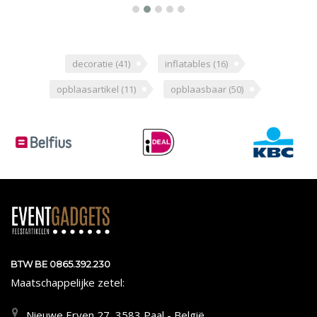
decoratie
(41)
inflatables
(16)
opblaasartikel
(11)
opblaasbaar
(50)
BTW BE 0865.392.230
Maatschappelijke zetel:
Nieuwe Erven 27, 3583 Paal - België