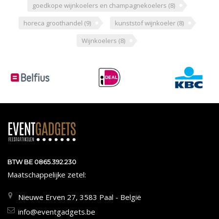
goedkope wijnkoelers en champagnekoelers
(8)
horeca groothandel
(9)
kunststof wijnkoeler
(8)
Wijnkoelers
(8)
BTW BE 0865.392.230
Maatschappelijke zetel:
Nieuwe Erven 27, 3583 Paal - België
info@eventgadgets.be