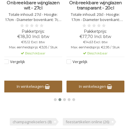
Onbreekbare wijnglazen
Onbreekbare wijnglazen
wit - 27cl
transparant - 20cl
Totale inhoud: 27cl - Hoogte:
Totale inhoud: 20cl - Hoogte:
17cm - Diameter bovenkant: 7cm
17cm - Diameter bovenkant:
- Diameter onderkant: 7,5cm -
6,5cm - Diameter onderkant: 7cm
Kleur: wit - Kunststof
- Kleur: transparant - Kunststof
Polycarbonaat - Niet Stapelbaar -
Polycarbonaat - Niet Stapelbaar -
€18,30 Incl. btw
€17,70 Incl. btw
Herbruikbaar -
Herbruikbaar -
€15,12 Excl. btw
€14,63 Excl. btw
Vaatwasbestendig - Bedrukbaar
Vaatwasbestendig - Bedrukbaar
Max. eenheidsprijs: €3,05 / Stuk
Max. eenheidsprijs: €2,95 / Stuk
- Onbreekbaar
- Onbreekbaar
Beschikbaar
Beschikbaar
Vergelijk
Vergelijk
In winkelwagen
In winkelwagen
champagnekoelers
(8)
feestartikelen online
(26)