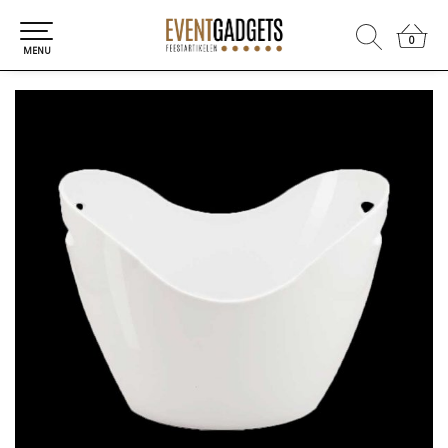
0
0
MENU