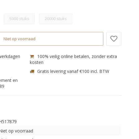
5000 stuks
20000 stuks
Niet op voorraad
 werkdagen
100% veilig online betalen, zonder extra
kosten
Gratis levering vanaf €100 incl. BTW
nement en
89
H517879
Niet op voorraad