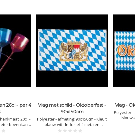
en 26cl - per 4
Vlag met schild - Oktoberfest -
Vlag - O
s
90x150cm
Polyester -
blauw-w
chenkmaat: 20cl) -
Polyester - afmeting: 90x150cm - Kleur:
meter bovenkant:
blauw-wit - Inclusief 4 metalen
te deel van de
ophangringen