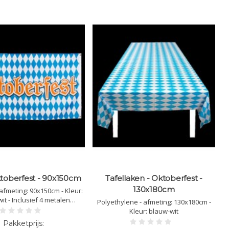
ktoberfest - 90x150cm
Tafellaken - Oktoberfest -
130x180cm
 afmeting: 90x150cm - Kleur:
it - Inclusief 4 metalen
Polyethylene - afmeting: 130x180cm -
ophangringen
Kleur: blauw-wit