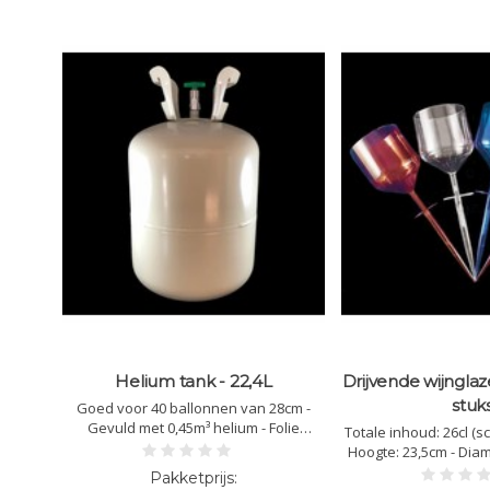
 91cm
Helium tank - 22,4L
Drijvende wijnglaz
stuk
Goed voor 40 ballonnen van 28cm -
 voor
Gevuld met 0,45m³ helium - Folie
Totale inhoud: 26cl (s
it
ballonnen behouden kracht tot 4
Hoogte: 23,5cm - Dia
dagen - Latex ballonnen blijven 5 tot 7
7cm - Lengte onders
uren zweven - zeer licht om te dragen