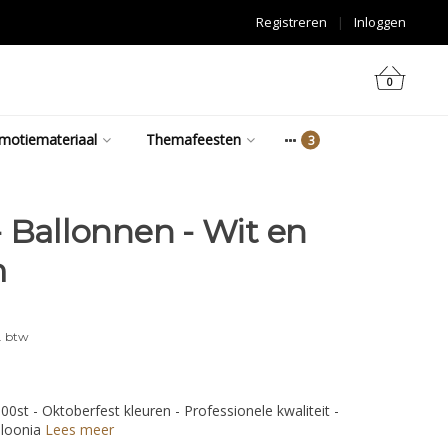
Registreren
|
Inloggen
0
motiemateriaal
Themafeesten
- Ballonnen - Wit en
m
. btw
00st - Oktoberfest kleuren - Professionele kwaliteit -
lloonia
Lees meer