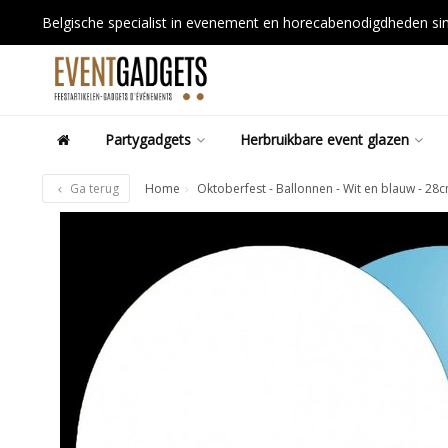
Belgische specialist in evenement en horecabenodigdheden s
Partygadgets
Herbruikbare event glazen
Ga terug
Home
Oktoberfest - Ballonnen - Wit en blauw - 28