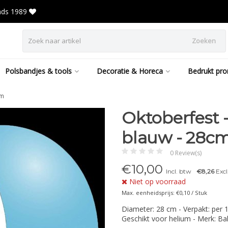
inds 1989
Zoeken
Polsbandjes & tools
Decoratie & Horeca
Bedrukt pro
cm
Oktoberfest 
blauw - 28c
0 Review(s)
€
10,00
Incl. btw
€8,26
Excl
Niet op voorraad
Max. eenheidsprijs: €0,10 / Stuk
Diameter: 28 cm - Verpakt: per 1
Geschikt voor helium - Merk: Ba