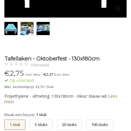
Tafellaken - Oktoberfest - 130x180cm
0 Review(s)
€
2,75
Incl. btw
€2,27
Excl. btw
Op voorraad
Max. eenheidsprijs: €2,75 / Stuk
Polyethylene - afmeting: 130x180cm - Kleur: blauw-wit
Lees
meer
Maak een keuze:
1 stuk
1 stuk
5 stuks
20 stuks
100 stuks