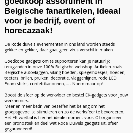
goedkoop assortiment in
Belgische fanartikelen, ideaal
voor je bedrijf, event of
horecazaak!
De Rode duivels evenementen in ons land worden steeds
gekker en gekker, daar gaat geen virus verschil in maken.
Goedkope gadgets om te supporteren kan je natuurlijk
terugvinden in onze 100% Belgische webshop. Artikelen zoals
Belgische autovlaggen
,
viking hoeden
,
spiegelhoesjes
,
hoeden
,
toeters
,
brillen
,
pruiken
,
decoratie
,
vlaggenlijnen
,
rode LED
Foam sticks
,
confettikanonnen
, ... . Noem maar op!
Boost de sfeer op de werkvloer en bestel EK-gadgets voor jouw
werknemers.
Meer en meer bedrijven beseffen het belang om het
groepsgevoel te stimuleren en zo de werksfeer te bevorderen.
Het EK voetbal is hier het ideale moment voor. Of organiseer
een pronostiek en deel wat Rode Duivels gadgets uit, sfeer
gegarandeerd!