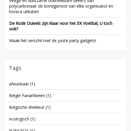
Veilige en duurzame onbreekbare bekers van
polycarbonaat: de bondgenoot van elke organisator en
horeca uitbater!
De Rode Duivels zijn klaar voor het EK Voetbal, U toch
ook?
Maak het verschil met de juiste party gadgets!
Tags
afwasbaar
(1)
België Fanartikelen
(1)
Belgische driekleur
(1)
ecologisch
(1)
EUFA2021
(1)