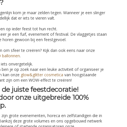
e?
genlijn kom je maar zelden tegen. Wanneer je een slinger
llijk dat er iets te vieren valt.
 op ieder feest tot hun recht.
seer je een fuif, evenement of festival. De vlaggetjes staan
ze horen gewoon bij een feestgevoel.
n om sfeer te creëren? Kijk dan ook eens naar onze
 ballonnen
.
ets onvergetelijk.
 ben je op zoek naar een leuke activiteit of organiseer je
dan kan onze
glow&glitter cosmetica
van hoogstaande
sant zijn om een WOW-effect te creëren!
de juiste feestdecoratie!
 door onze uitgebreide 100%
op.
zijn grote evenementen, horeca en zelfstandigen die in
 Dankzij deze grote volumes en ons opgebouwd netwerk
kleinere of startende organisatoren onze