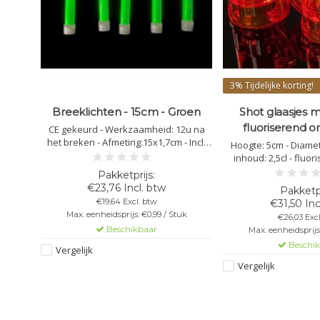
3%
Tijdelijke korting!
d
Breeklichten - 15cm - Groen
Shot glaasjes 
fluoriserend or
f te
CE gekeurd - Werkzaamheid: 12u na
r: Geel
het breken - Afmeting:15x1,7cm - Incl.
Hoogte: 5cm - Diamet
touwtje en haakje - Kleur: Groen
inhoud: 2,5cl - fluor
kunststof polyc
vaatwasbestendig - 
€23,76 Incl. btw
bedrukking mogelijk 
€19,64 Excl. btw
€31,50 Inc
niet stape
uk
Max. eenheidsprijs: €0,99 / Stuk
€26,03 Exc
Beschikbaar
Max. eenheidsprijs:
Beschi
Vergelijk
Vergelijk