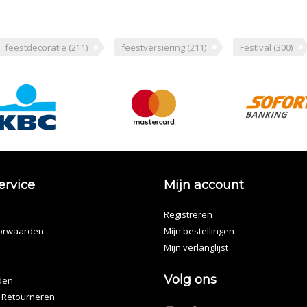
feestdecoratie
(211)
feestversiering
(211)
Festival
(300)
ervice
Mijn account
Registreren
orwaarden
Mijn bestellingen
Mijn verlanglijst
Volg ons
den
 Retourneren