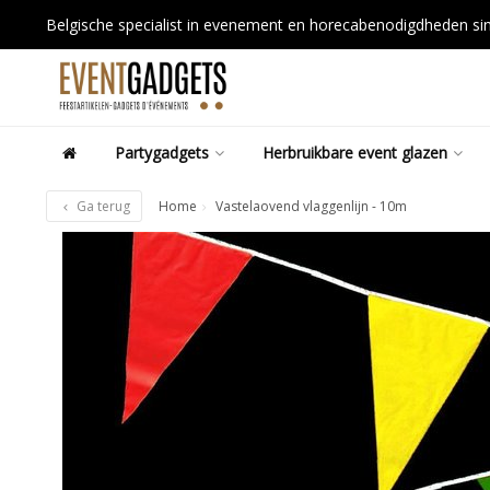
Belgische specialist in evenement en horecabenodigdheden s
Partygadgets
Herbruikbare event glazen
Ga terug
Home
Vastelaovend vlaggenlijn - 10m