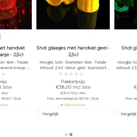
met handvat
Shot glaasjes met handvat geel -
Shot g
anje - 2,5cl
2,5cl
er: 4cm - Totale
Hoogte: 5cm - Diameter: 4cm - Totale
Hoogte: 5c
iserend oranje -
inhoud: 2,5cl - kleur: geel - kunststof
inhoud: 2,5
arbonaat -
polycarbonaat - vaatwasbestendig -
polycarbo
herbruikbaar -
herbruikbaar - bedrukking mogelijk -
herbruikba
- onbreekbaar -
onbreekbaar - niet stapelbaar
onbreek
l. btw
€38,00 Incl. btw
€
lbaar
l. btw
€31,41 Excl. btw
 €0,63 / Stuk
Max. eenheidsprijs: €0,76 / Stuk
Max. ee
kbaar
Beschikbaar
Vergelijk
Vergelijk