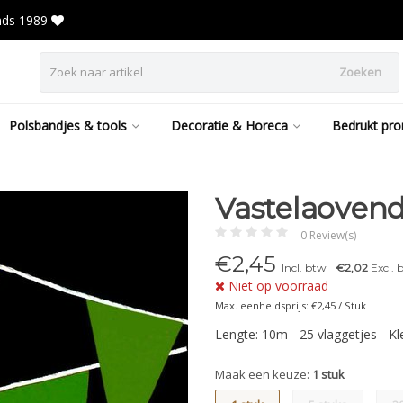
inds 1989
Zoeken
Polsbandjes & tools
Decoratie & Horeca
Bedrukt pro
Vastelaovend
0 Review(s)
€
2,45
Incl. btw
€2,02
Excl. 
Niet op voorraad
Max. eenheidsprijs: €2,45 / Stuk
Lengte: 10m - 25 vlaggetjes - K
Maak een keuze:
1 stuk