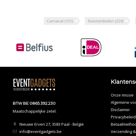
Carnaval
(131)
feestartikelen
(229)
Klantens
Onze missie
Algemene vo
BTW BE 0865.392.230
Disclaimer
Maatschappelijke zetel:
Privacybeleid
Nieuwe Erven 27, 3583 Paal - België
Betaalmetho
info@eventgadgets.be
Verzending &