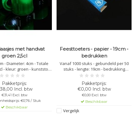
laasjes met handvat
Feesttoeters - papier - 19cm -
groen 2,5cl
bedrukken
m - Diameter: 4cm - Totale
Vanaf 1000 stuks - gebundeld per 50
cl - kleur: groen - kunststof
stuks - lengte: 19cm - bedrukking
naat - vaatwasbestendig -
mogelijk - maakt zeer veel geluid!
ar - bedrukking mogelijk -
baar - niet stapelbaar
38,00 Incl. btw
€0,00 Incl. btw
€31,41 Excl. btw
€0,00 Excl. btw
nheidsprijs: €0,76 / Stuk
Beschikbaar
Beschikbaar
Vergelijk