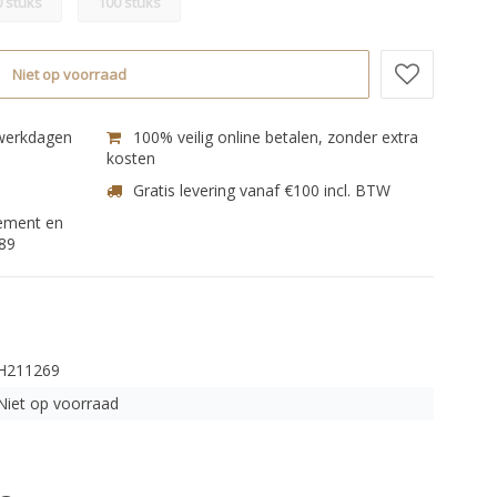
0 stuks
100 stuks
Niet op voorraad
 werkdagen
100% veilig online betalen, zonder extra
kosten
Gratis levering vanaf €100 incl. BTW
nement en
89
H211269
Niet op voorraad