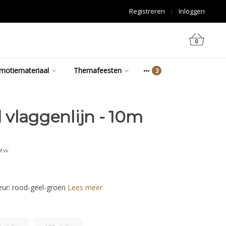
Registreren
|
Inloggen
0
motiemateriaal
Themafeesten
 vlaggenlijn - 10m
btw
leur: rood-geel-groen
Lees meer