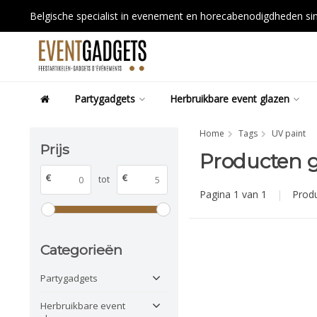
Belgische specialist in evenement en horecabenodigdheden s
Partygadgets
Herbruikbare event glazen
Home
Tags
UV paint
Prijs
Producten 
€
€
tot
Pagina 1 van 1
|
Prod
Categorieën
Partygadgets
Herbruikbare event