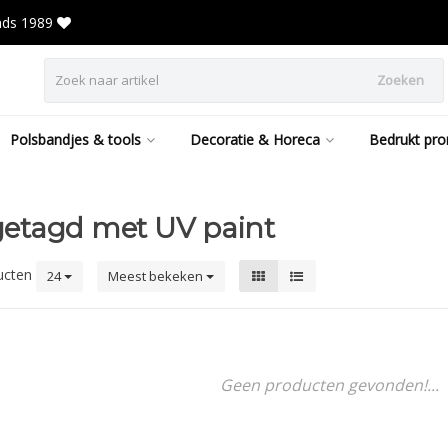
inds 1989
Zoeken
Polsbandjes & tools
Decoratie & Horeca
Bedrukt pro
getagd met UV paint
ucten
24
Meest bekeken
Geen producten gevonden!...