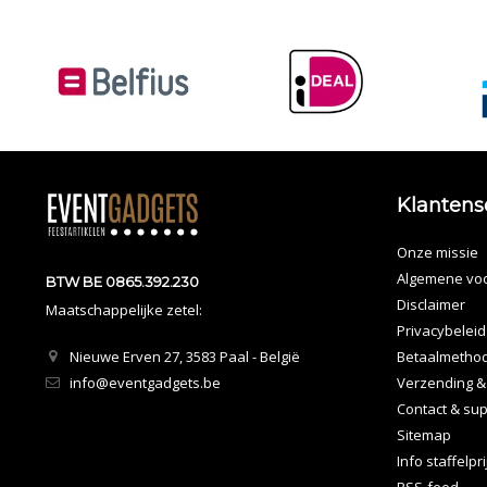
Klantens
Onze missie
Algemene vo
BTW BE 0865.392.230
Disclaimer
Maatschappelijke zetel:
Privacybeleid
Nieuwe Erven 27, 3583 Paal - België
Betaalmetho
info@eventgadgets.be
Verzending &
Contact & sup
Sitemap
Info staffelpr