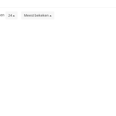
ten
24
Meest bekeken