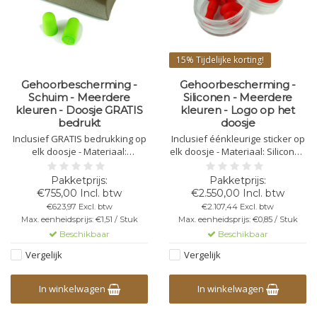
15%
Tijdelijke korting!
Gehoorbescherming -
Gehoorbescherming -
Schuim - Meerdere
Siliconen - Meerdere
kleuren - Doosje GRATIS
kleuren - Logo op het
bedrukt
doosje
Inclusief GRATIS bedrukking op
Inclusief éénkleurige sticker op
elk doosje - Materiaal:
elk doosje - Materiaal: Siliconen
Polyurethaan schuim - Per set
- Per set in een plastic doosje
in kartonnen doosje - Afmeting:
(37mm - ↕ 19mm) -
55x80x15mm - Geluidsreductie:
Geluidsreductie: 25db - 30db
€755,00 Incl. btw
€2.550,00 Incl. btw
28db - 33db
€623,97 Excl. btw
€2.107,44 Excl. btw
Max. eenheidsprijs: €1,51 / Stuk
Max. eenheidsprijs: €0,85 / Stuk
Beschikbaar
Beschikbaar
Vergelijk
Vergelijk
In winkelwagen
In winkelwagen