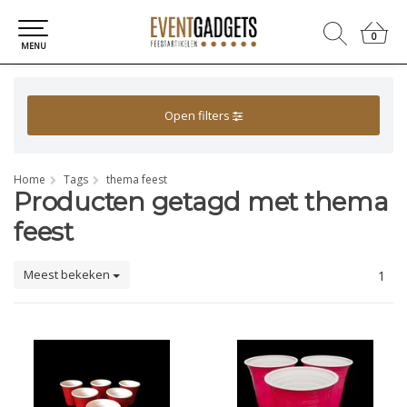
0
0
MENU
Open filters
Home
Tags
thema feest
Producten getagd met thema
feest
Meest bekeken
1