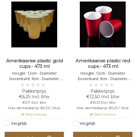
Amerikaanse plastic gold
Amerikaanse plastic red
cups - 473 ml
cups - 473 ml
Hoogte: 12cm - Diameter
Hoogte: 12cm - Diameter
bovenkant: 9cm - Diameter
bovenkant: 9cm - Diameter
onderkant: 6cm - Totale inhoud:
onderkant: 6cm - Totale inhoud:
473ml - Kleur: goud, van binnen
473ml - Kleur: rood, van binnen
wit - PET materiaal, polyester -
wit - PET materiaal, polyester -
€6,25 Incl. btw
€12,50 Incl. btw
Stapelbaar - Herbruikbaar - niet
Stapelbaar - Herbruikbaar - niet
€5,17 Excl. btw
€10,33 Excl. btw
vaatwasbestendig - niet
vaatwasbestendig - niet
Max. eenheidsprijs: €0,25 / Stuk
Max. eenheidsprijs: €0,25 / Stuk
bedrukbaar - breekbaar
bedrukbaar - breekbaar
Beschikbaar
Beschikbaar
Vergelijk
Vergelijk