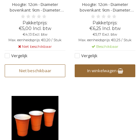
Hoogte: 12cm - Diameter
Hoogte: 12cm - Diameter
bovenkant: 9cm - Diameter
bovenkant: 9cm - Diameter
onderkant: 6cm - Totale inhoud:
onderkant: 6cm - Totale inhoud:
473ml - Kleur: zwart, van binnen
473ml - Kleur: blauw, van
wit - PET materiaal, polyester -
binnen wit - PET materiaal,
€5,00 Incl. btw
€6,25 Incl. btw
Stapelbaar - Herbruikbaar - niet
polyester - Stapelbaar -
€4,13 Excl. btw
€5,17 Excl. btw
vaatwasbestendig - niet
Herbruikbaar - niet
Max. eenheidsprijs: €0,20 / Stuk
Max. eenheidsprijs: €0,25 / Stuk
bedrukbaar - breekbaar
vaatwasbestendig - niet
Niet beschikbaar
Beschikbaar
bedrukbaar - breekbaar
Vergelijk
Vergelijk
Niet beschikbaar
In winkelwagen