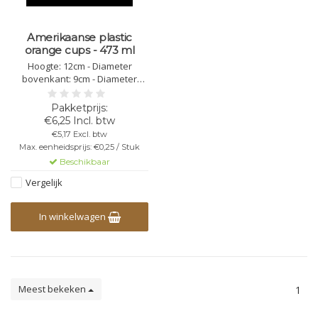
Amerikaanse plastic
orange cups - 473 ml
Hoogte: 12cm - Diameter
bovenkant: 9cm - Diameter
onderkant: 6cm - Totale inhoud:
473ml - Kleur: oranje, van
binnen wit - PET materiaal,
€6,25 Incl. btw
polyester - Stapelbaar -
€5,17 Excl. btw
Herbruikbaar - niet
Max. eenheidsprijs: €0,25 / Stuk
vaatwasbestendig - niet
Beschikbaar
bedrukbaar - breekbaar
Vergelijk
In winkelwagen
Meest bekeken
1