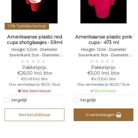
13%
Tijdelijke korting!
Amerikaanse plastic red
Amerikaanse plastic pink
cups shotglaasjes - 59ml
cups - 473 ml
Hoogte: 5,5cm - Diameter
Hoogte: 12cm - Diameter
bovenkant: 5cm - Diameter
bovenkant: 9cm - Diameter
onderkant: 3,3cm - Totale
onderkant: 6cm - Totale inhoud:
inhoud: 59ml - Kleur: rood, van
473ml - Kleur: roze, van binnen
binnen wit - PET materiaal,
wit - PET materiaal, polyester -
€26,00 Incl. btw
€5,00 Incl. btw
polyester - Stapelbaar -
Stapelbaar - Herbruikbaar - niet
€21,49 Excl. btw
€4,13 Excl. btw
Herbruikbaar - niet
vaatwasbestendig - niet
Max. eenheidsprijs: €0,13 / Stuk
Max. eenheidsprijs: €0,20 / Stuk
vaatwasbestendig - niet
bedrukbaar - breekbaar
Niet beschikbaar
Beschikbaar
bedrukbaar - breekbaar
Vergelijk
Vergelijk
Niet beschikbaar
In winkelwagen