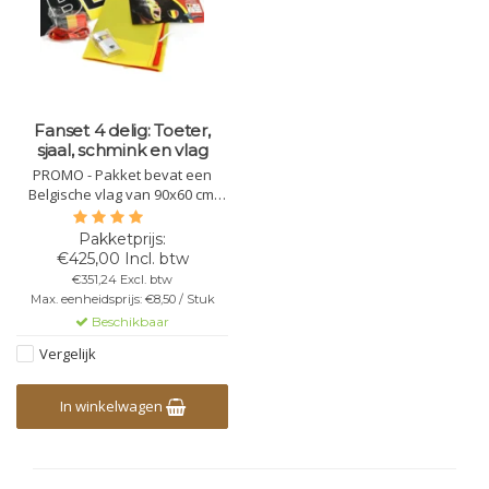
Fanset 4 delig: Toeter,
sjaal, schmink en vlag
PROMO - Pakket bevat een
Belgische vlag van 90x60 cm,
toeter+lanyard, schminkstick en
een lichte sjaal.
€425,00 Incl. btw
€351,24 Excl. btw
Max. eenheidsprijs: €8,50 / Stuk
Beschikbaar
Vergelijk
In winkelwagen