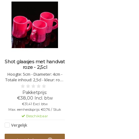
Shot glaasjes met handvat
roze - 2,5cl
Hoogte: 5cm - Diameter: 4cm -
Totale inhoud: 2,5cl - kleur: roze
- kunststof polycarbonaat -
vaatwasbestendig -
herbruikbaar - bedrukking
€38,00 Incl. btw
mogelijk - onbreekbaar - niet
€31,41 Excl. btw
stapelbaar
Max. eenheidsprijs: €0,76 / Stuk
Beschikbaar
Vergelijk