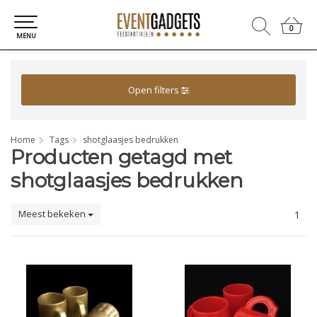
0
0
MENU
Open filters
Home
Tags
shotglaasjes bedrukken
Producten getagd met
shotglaasjes bedrukken
Meest bekeken
1