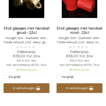
Shot glaasjes met handvat
Shot glaasjes met handvat
goud - 2,5cl
rood - 2,5cl
Hoogte: 5cm - Diameter: 4cm -
Hoogte: 5cm - Diameter: 4cm -
Totale inhoud: 2,5cl - kleur: goud
Totale inhoud: 2,5cl - kleur: rood
- kunststof polycarbonaat -
- kunststof polycarbonaat -
vaatwasbestendig -
vaatwasbestendig -
herbruikbaar - bedrukking
herbruikbaar - bedrukking
€38,00 Incl. btw
€38,00 Incl. btw
mogelijk - onbreekbaar - niet
mogelijk - onbreekbaar - niet
€31,41 Excl. btw
€31,41 Excl. btw
stapelbaar
stapelbaar
Max. eenheidsprijs: €0,76 / Stuk
Max. eenheidsprijs: €0,76 / Stuk
Beschikbaar
Beschikbaar
Vergelijk
Vergelijk
In winkelwagen
In winkelwagen