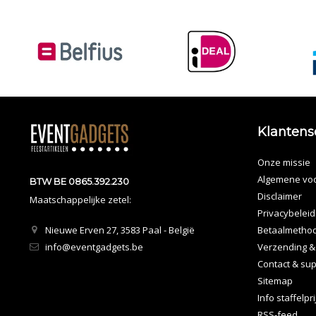
Klantens
Onze missie
Algemene vo
BTW BE 0865.392.230
Disclaimer
Maatschappelijke zetel:
Privacybeleid
Nieuwe Erven 27, 3583 Paal - België
Betaalmetho
info@eventgadgets.be
Verzending &
Contact & sup
Sitemap
Info staffelpr
RSS-feed