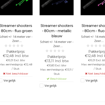
Streamer shooters
Streamer shooters
Streamer sho
- 80cm - fluo groen
- 80cm - metallic
- 80cm - fluo
blauw
Schiet +/- 14 meter ver -
Schiet +/- 14 mete
Zeer
Zeer
Schiet +/- 14 meter ver -
gebruiksvriendelijk -
gebruiksvriende
Zeer
Veilig &
Veilig &
gebruiksvriendelijk -
brandvertragende -
brandvertrage
Veilig &
€12,48 Incl. btw
€12,48 Incl.
Lengte van 80cm -
Lengte van 80
brandvertragende -
€10,31 Excl. btw
€10,31 Excl. b
€13,11 Incl. btw
Kleur: fluo groen
Kleur: fluo r
Lengte van 80cm -
Max. eenheidsprijs: €12,48
Max. eenheidsprijs
€10,83 Excl. btw
treamers - Let op: Richt
streamers - Let o
Kleur: metallic blauwe
/ Stuk
/ Stuk
Max. eenheidsprijs: €13,11 /
dit kanon nooit op
dit kanon nooi
streamers - Let op: Richt
Niet beschikbaar
Niet beschik
Stuk
mensen of dieren!
mensen of die
de kanonnen nooit op
Beschikbaar
mensen of dieren!
Vergelijk
Vergelijk
Vergelijk