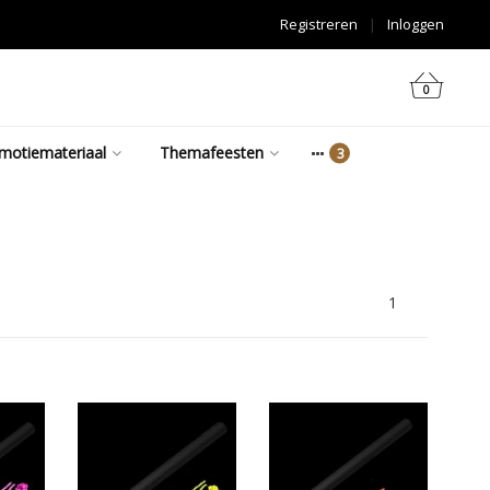
Registreren
|
Inloggen
0
motiemateriaal
Themafeesten
1