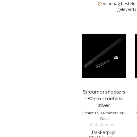
Vandaag besteld,
geleverd 
Streamer shooters
- 80cm - metallic
zilver
Schiet +/- 14 meter ver -
Zeer
gebruiksvriendelijk -
Veilig &
brandvertragende -