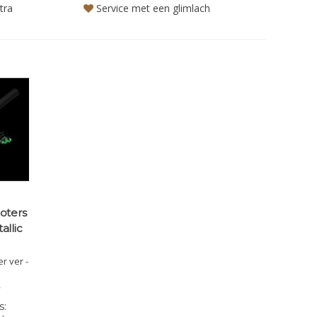
tra
Service met een glimlach
oters
allic
r ver -
lijk -
nde -