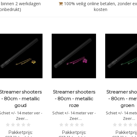
 binnen 2 werkdagen
100% veilig online betalen, zonder ex
(onbedrukt)
kosten
Streamer shooters
Streamer shooters
Streamer sho
- 80cm - metallic
- 80cm - metallic
- 80cm - met
goud
roze
groen
Schiet +/- 14 meter ver -
Schiet +/- 14 meter ver -
Schiet +/- 14 mete
Zeer
Zeer
Zeer
gebruiksvriendelijk -
gebruiksvriendelijk -
gebruiksvriende
Veilig &
Veilig &
Veilig &
brandvertragende -
brandvertragende -
brandvertrage