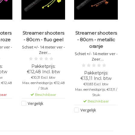
oters
Streamer shooters
Streamer shooters
 roze
- 80cm - fluo geel
- 80cm - metallic
oranje
r ver -
Schiet +/- 14 meter ver -
Zeer
Schiet +/- 14 meter ver -
lijk -
gebruiksvriendelijk -
Zeer
Veilig &
gebruiksvriendelijk -
nde -
brandvertragende -
Veilig &
 btw
€12,48 Incl. btw
cm -
Lengte van 80cm -
brandvertragende -
tw
€10,31 Excl. btw
€13,11 Incl. btw
oze
Kleur: fluo gele
Lengte van 80cm -
: €12,48
Max. eenheidsprijs: €12,48
€10,83 Excl. btw
p: Richt
streamers - Let op: Richt
Kleur: metallic oranje
/ Stuk
Max. eenheidsprijs: €13,11 /
t op
dit kanon nooit op
streamers - Let op: Richt
baar
Beschikbaar
Stuk
ren!
mensen of dieren!
dit kanon nooit op
Beschikbaar
mensen of dieren!
Vergelijk
Vergelijk