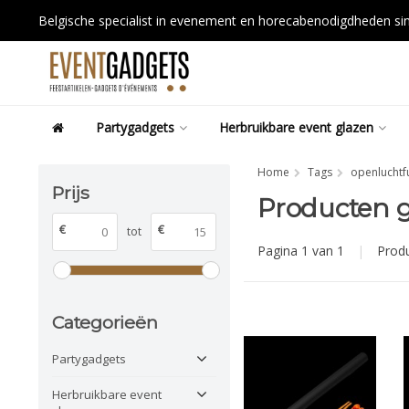
Belgische specialist in evenement en horecabenodigdheden s
Partygadgets
Herbruikbare event glazen
Home
Tags
openluchtfu
Prijs
Producten g
€
€
tot
Pagina 1 van 1
|
Prod
Categorieën
Partygadgets
Herbruikbare event