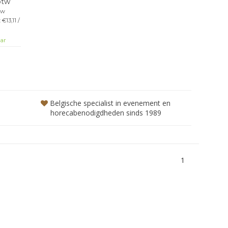
 btw
cm -
tw
groene
€13,11 /
p: Richt
oit op
ar
ren!
Belgische specialist in evenement en
horecabenodigdheden sinds 1989
1