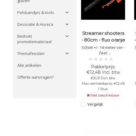
glazen
Polsbandjes & tools
Decoratie & Horeca
Streamer shooters
Bedrukt
- 80cm - fluo oranje
promotiemateriaal
Schiet +/- 14 meter ver -
Zeer
Themafeesten
gebruiksvriendelijk -
Veilig &
Alle artikelen
brandvertragende -
€12,48 Incl. btw
Lengte van 80cm -
Offerte aanvragen?
€10,31 Excl. btw
Kleur: fluo oranje
Max. eenheidsprijs: €12,48
streamers - Let op: Richt
s
/ Stuk
dit kanon nooit op
Niet beschikbaar
mensen of dieren!
Vergelijk