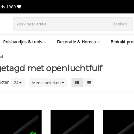
inds 1989
Zoeken
Polsbandjes & tools
Decoratie & Horeca
Bedrukt pro
if
etagd met openluchtfuif
ucten
24
Meest bekeken