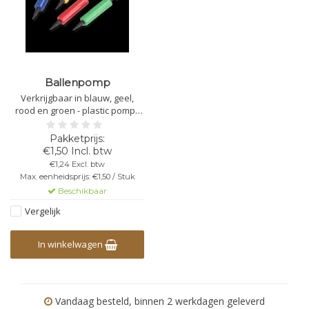
Ballenpomp
Verkrijgbaar in blauw, geel,
rood en groen - plastic pomp -
voor al uw opblaasartikelen
van PVC - voor het opblazen
van grote hoeveelheden
€1,50 Incl. btw
opblaasartikelen wordt een
€1,24 Excl. btw
compressor aangeraden
Max. eenheidsprijs: €1,50 / Stuk
Beschikbaar
Vergelijk
In winkelwagen
Vandaag besteld, binnen 2 werkdagen geleverd