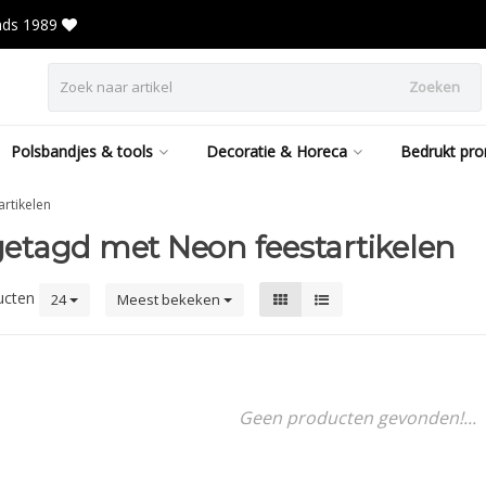
inds 1989
Zoeken
Polsbandjes & tools
Decoratie & Horeca
Bedrukt pro
artikelen
etagd met Neon feestartikelen
ucten
24
Meest bekeken
Geen producten gevonden!...