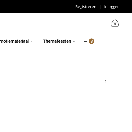
Registreren
|
Inloggen
0
motiemateriaal
Themafeesten
1