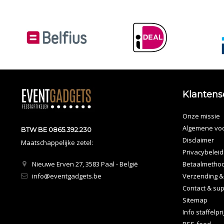
Klantens
Onze missie
Algemene vo
BTW BE 0865.392.230
Disclaimer
Maatschappelijke zetel:
Privacybeleid
Nieuwe Erven 27, 3583 Paal - België
Betaalmetho
info@eventgadgets.be
Verzending &
Contact & sup
Sitemap
Info staffelpr