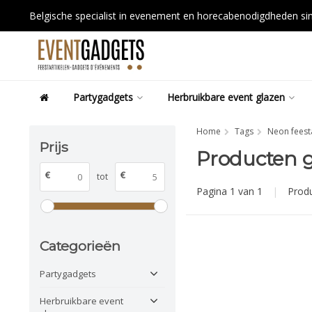
Belgische specialist in evenement en horecabenodigdheden s
Partygadgets
Herbruikbare event glazen
Home
Tags
Neon feest
Prijs
Producten g
€
€
tot
Pagina 1 van 1
|
Prod
Categorieën
Partygadgets
Herbruikbare event