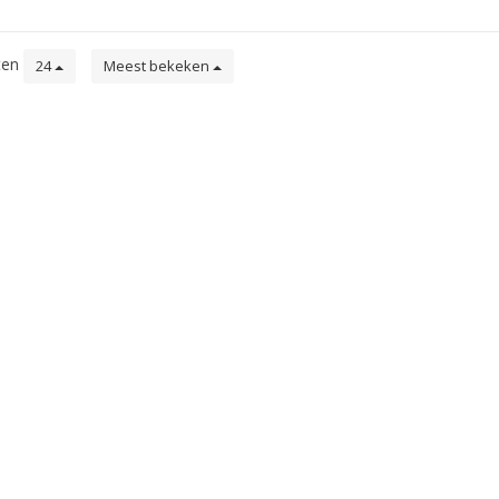
ten
24
Meest bekeken