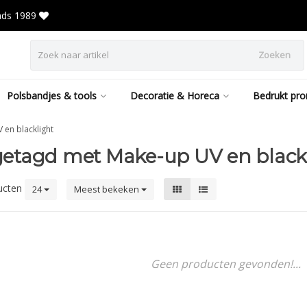
inds 1989
Zoeken
Polsbandjes & tools
Decoratie & Horeca
Bedrukt pro
 en blacklight
etagd met Make-up UV en black
ucten
24
Meest bekeken
Geen producten gevonden!...