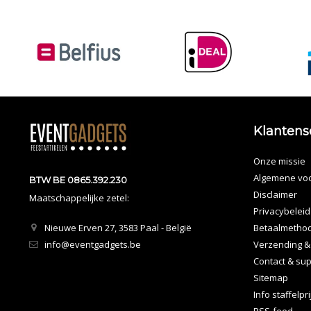
Klantens
Onze missie
Algemene vo
BTW BE 0865.392.230
Disclaimer
Maatschappelijke zetel:
Privacybeleid
Nieuwe Erven 27, 3583 Paal - België
Betaalmetho
info@eventgadgets.be
Verzending &
Contact & sup
Sitemap
Info staffelpr