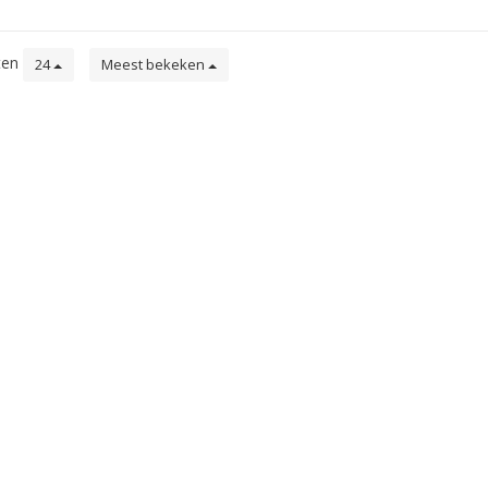
ten
24
Meest bekeken