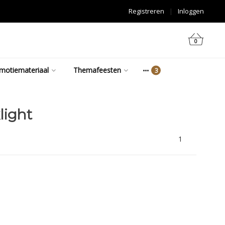
Registreren
|
Inloggen
0
motiemateriaal
Themafeesten
light
1