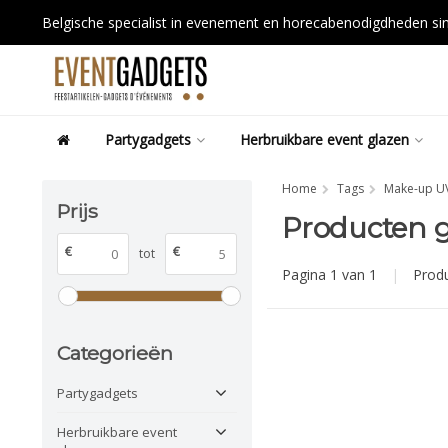
Belgische specialist in evenement en horecabenodigdheden s
Partygadgets
Herbruikbare event glazen
Home
Tags
Make-up UV
Prijs
Producten g
€
€
tot
Pagina 1 van 1
|
Prod
Categorieën
Partygadgets
Herbruikbare event