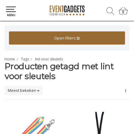
0
0
MENU
Open filters
Home
Tags
lint voor sleutels
Producten getagd met lint
voor sleutels
Meest bekeken
1