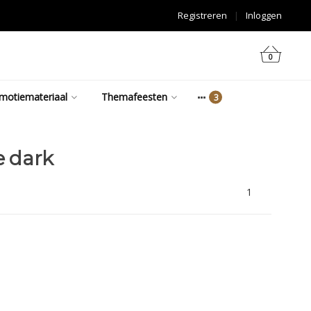
Registreren
|
Inloggen
0
motiemateriaal
Themafeesten
e dark
1