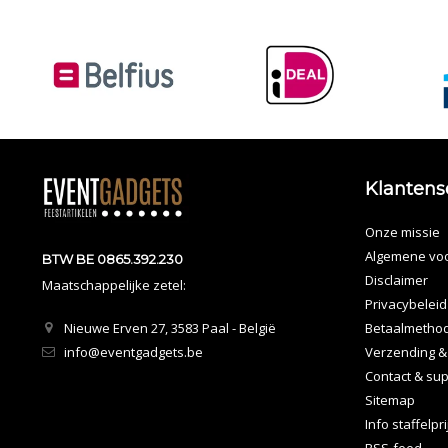
Klantens
Onze missie
Algemene vo
BTW BE 0865.392.230
Disclaimer
Maatschappelijke zetel:
Privacybeleid
Nieuwe Erven 27, 3583 Paal - België
Betaalmetho
info@eventgadgets.be
Verzending &
Contact & sup
Sitemap
Info staffelpr