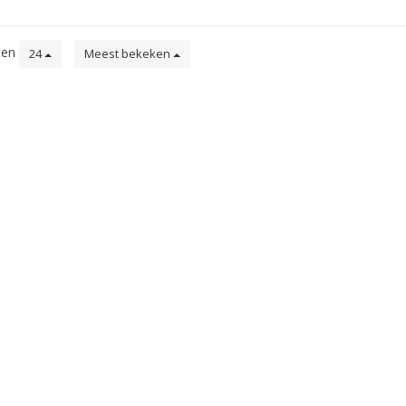
ten
24
Meest bekeken