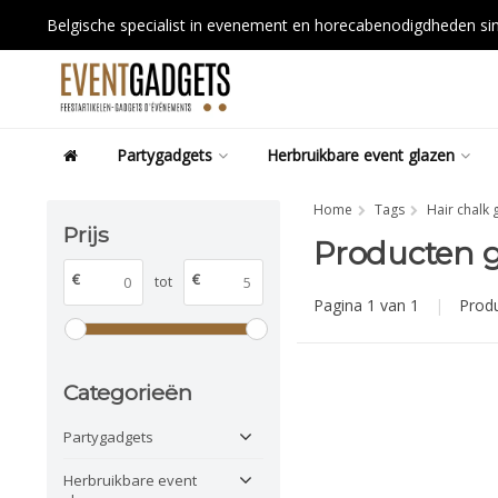
Belgische specialist in evenement en horecabenodigdheden s
Partygadgets
Herbruikbare event glazen
Home
Tags
Hair chalk 
Prijs
Producten g
€
€
tot
Pagina 1 van 1
|
Prod
Categorieën
Partygadgets
Herbruikbare event