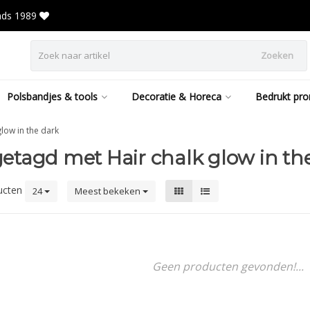
inds 1989
Zoeken
Polsbandjes & tools
Decoratie & Horeca
Bedrukt pro
glow in the dark
etagd met Hair chalk glow in th
ucten
24
Meest bekeken
Geen producten gevonden!...