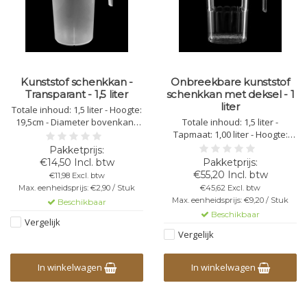
Kunststof schenkkan -
Onbreekbare kunststof
Transparant - 1,5 liter
schenkkan met deksel - 1
liter
Totale inhoud: 1,5 liter - Hoogte:
19,5cm - Diameter bovenkant:
Totale inhoud: 1,5 liter -
12,5cm (zonder schenktuit) -
Tapmaat: 1,00 liter - Hoogte:
Diameter onderkant: 11cm -
20cm - Diameter bovenkant:
Kleur: transparant - Kunststof
12,20cm (zonder schenktuit)-
€14,50 Incl. btw
Polypropyleen - Niet Stapelbaar
Diameter onderkant: 10 cm -
€55,20 Incl. btw
€11,98 Excl. btw
- Herbruikbaar -
Kleur: transparant - Kunststof
Max. eenheidsprijs: €2,90 / Stuk
€45,62 Excl. btw
Vaatwasbestendig -
Polycarbonaat - Niet Stapelbaar
Max. eenheidsprijs: €9,20 / Stuk
Beschikbaar
Bedrukbaar - Breekbaar
- Herbruikbaar -
Beschikbaar
Vaatwasbestendig -
Vergelijk
Onbreekbaar
Vergelijk
In winkelwagen
In winkelwagen