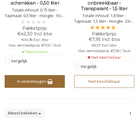
schenkkan - 0,50 liter
onbreekbaar -
Transparant - 1,5 liter
Totale inhoud: 0,75 liter -
Tapmaat: 0,5 liter - Hoogte: 15cm
Totale inhoud: 1,8 liter -
- Diameter bovenkant: 10cm
Tapmaat: 1,5 liter - Hoogte: 23cm
(zonder schenktuit)- Diameter
- Diameter bovenkant: 13,5cm
onderkant: 8,5cm - Kleur:
(zonder schenktuit) - Diameter
€42,30 Incl. btw
transparant - Kunststof
onderkant: 11,8cm - Kleur:
€7,95 Incl. btw
€34,96 Excl. btw
Polycarbonaat - Niet Stapelbaar
transparant - Kunststof
Max. eenheidsprijs: €7,05 / Stuk
€6,57 Excl. btw
- Herbruikbaar -
Polycarbonaat - Niet Stapelbaar
Max. eenheidsprijs: €7,95 / Stuk
Beschikbaar
Vaatwasbestendig -
- Herbruikbaar -
Niet beschikbaar
Onbreekbaar
Vaatwasbestendig -
Vergelijk
Bedrukbaar - O
Vergelijk
In winkelwagen
Niet beschikbaar
Meest bekeken
1