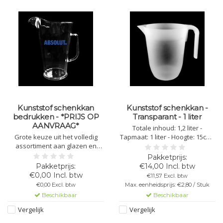
Kunststof schenkkan
Kunststof schenkkan -
bedrukken - *PRIJS OP
Transparant - 1 liter
AANVRAAG*
Totale inhoud: 1,2 liter -
Grote keuze uit het volledig
Tapmaat: 1 liter - Hoogte: 15cm -
assortiment aan glazen en
Diameter bovenkant: 11,5cm
schenkkannen uit
(zonder schenktuit) - Diameter
polycarbonaat - Gelieve het
onderkant: 9cm - Kleur:
€14,00 Incl. btw
ontwerp of logo aan te leveren
transparant - Kunststof
€0,00 Incl. btw
€11,57 Excl. btw
in: vector bestand, met lijnen en
Polypropyleen - Niet Stapelbaar
€0,00 Excl. btw
Max. eenheidsprijs: €2,80 / Stuk
zonder pixels, PDF, AI of EPS -
- Herbruikbaar -
Beschikbaar
Beschikbaar
Levering 10 -12 werkdagen
Vaatwasbestendig -
Bedrukbaar - Breekb
Vergelijk
Vergelijk