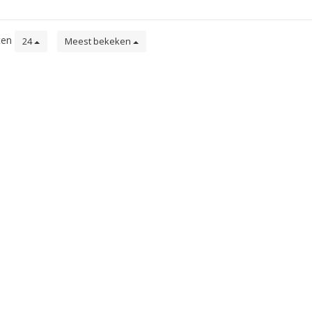
ten
24
Meest bekeken