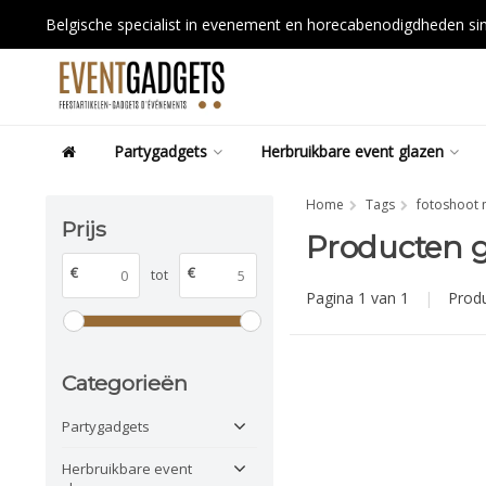
Belgische specialist in evenement en horecabenodigdheden s
Partygadgets
Herbruikbare event glazen
Home
Tags
fotoshoot m
Prijs
Producten g
€
€
tot
Pagina 1 van 1
|
Prod
Categorieën
Partygadgets
Herbruikbare event