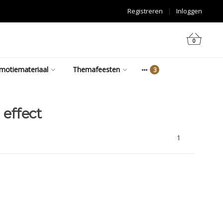
Registreren
|
Inloggen
0
motiemateriaal
Themafeesten
effect
1