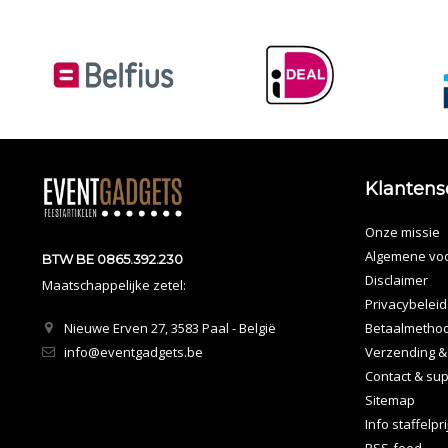
Klantens
Onze missie
Algemene vo
BTW BE 0865.392.230
Disclaimer
Maatschappelijke zetel:
Privacybeleid
Nieuwe Erven 27, 3583 Paal - België
Betaalmetho
info@eventgadgets.be
Verzending &
Contact & sup
Sitemap
Info staffelpr