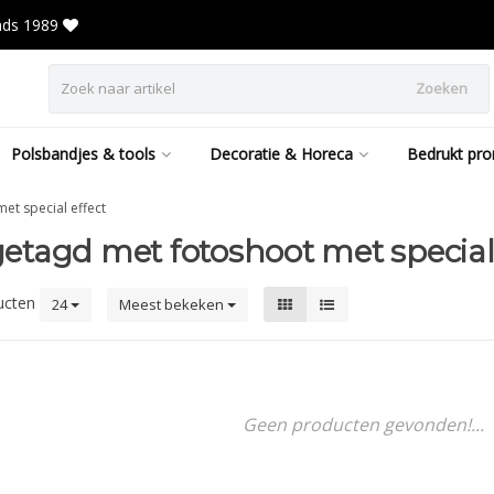
inds 1989
Zoeken
Polsbandjes & tools
Decoratie & Horeca
Bedrukt pro
et special effect
etagd met fotoshoot met special 
ucten
24
Meest bekeken
Geen producten gevonden!...