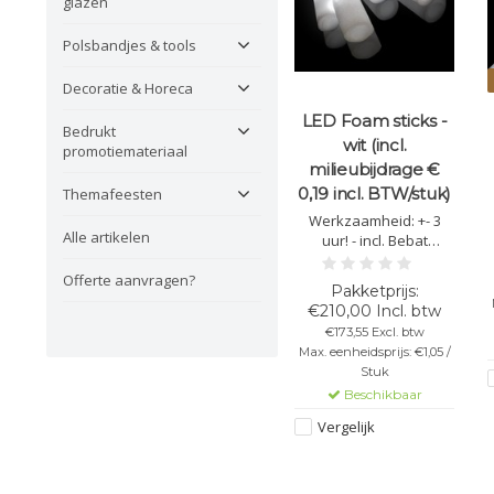
glazen
Polsbandjes & tools
Decoratie & Horeca
LED Foam sticks -
Bedrukt
wit (incl.
promotiemateriaal
milieubijdrage €
0,19 incl. BTW/stuk)
Themafeesten
Werkzaamheid: +- 3
Alle artikelen
uur! - incl. Bebat
bijdrage € 0,19 incl.
Offerte aanvragen?
BTW/stick - Lengte:
48cm - Diameter: 4 cm -
€210,00 Incl. btw
Bevat 3 witte led
€173,55 Excl. btw
lampen - 3
Max. eenheidsprijs: €1,05 /
verschillende led
Stuk
standen.
Beschikbaar
Vergelijk