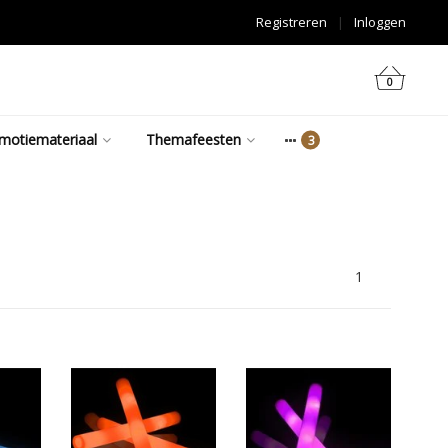
Registreren
|
Inloggen
0
motiemateriaal
Themafeesten
1