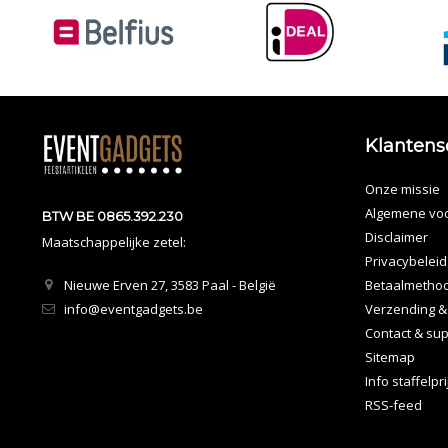
Klantens
Onze missie
Algemene vo
BTW BE 0865.392.230
Disclaimer
Maatschappelijke zetel:
Privacybeleid
Nieuwe Erven 27, 3583 Paal - België
Betaalmetho
info@eventgadgets.be
Verzending &
Contact & sup
Sitemap
Info staffelpr
RSS-feed