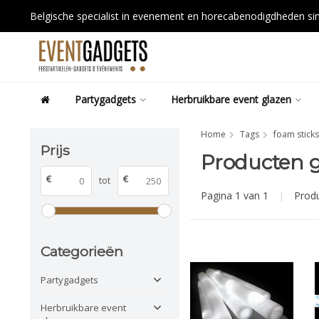
Belgische specialist in evenement en horecabenodigdheden s
Partygadgets
Herbruikbare event glazen
Home
Tags
foam sticks
Prijs
Producten g
€
€
tot
Pagina 1 van 1
|
Prod
Categorieën
Partygadgets
Herbruikbare event