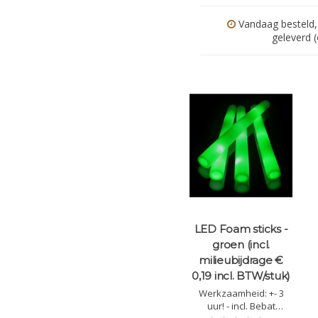
Vandaag besteld,
geleverd 
LED Foam sticks -
groen (incl.
milieubijdrage €
0,19 incl. BTW/stuk)
Werkzaamheid: +- 3
uur! - incl. Bebat