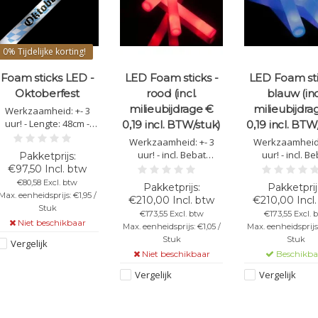
0%
Tijdelijke korting!
Foam sticks LED -
LED Foam sticks -
LED Foam sti
Oktoberfest
rood (incl.
blauw (inc
milieubijdrage €
milieubijdra
Werkzaamheid: +- 3
uur! - Lengte: 48cm -
0,19 incl. BTW/stuk)
0,19 incl. BTW
Diameter: 4 cm - Bevat 3
Werkzaamheid: +- 3
Werkzaamheid:
witte led lampen - 3
uur! - incl. Bebat
uur! - incl. B
verschillende led
bijdrage € 0,19 incl.
bijdrage € 0,19 
€97,50 Incl. btw
standen: flitsend, licht
BTW/stick - Lengte:
BTW/stick - Lengte:
€80,58 Excl. btw
en sfeer
48cm - Diameter: 4 cm -
48cm - Diameter:
Max. eenheidsprijs: €1,95 /
€210,00 Incl. btw
€210,00 Incl
Bevat 3 rode led lichtjes
Bevat 3 blauw
Stuk
€173,55 Excl. btw
€173,55 Excl. 
- 3 verschillende led
lichtjes - 3 versc
Niet beschikbaar
Max. eenheidsprijs: €1,05 /
Max. eenheidsprijs:
standen.
led stande
Stuk
Stuk
Vergelijk
Niet beschikbaar
Beschikba
Vergelijk
Vergelijk