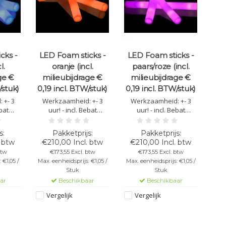
cks -
LED Foam sticks -
LED Foam sticks -
l.
oranje (incl.
paars/roze (incl.
ge €
milieubijdrage €
milieubijdrage €
/stuk)
0,19 incl. BTW/stuk)
0,19 incl. BTW/stuk)
 +- 3
Werkzaamheid: +- 3
Werkzaamheid: +- 3
ebat
uur! - incl. Bebat
uur! - incl. Bebat
incl.
bijdrage € 0,19 incl.
bijdrage € 0,19 incl.
BTW/stick - Lengte:
BTW/stick - Lengte:
 4 cm -
48cm - Diameter: 4 cm -
48cm - Diameter: 4 cm -
. btw
€210,00 Incl. btw
€210,00 Incl. btw
e led
Bevat 3 oranje led
Bevat 3 paars/roze led
btw
€173,55 Excl. btw
€173,55 Excl. btw
hillende
lichtjes - 3 verschillende
lampen - 3
 €1,05 /
Max. eenheidsprijs: €1,05 /
Max. eenheidsprijs: €1,05 /
n.
led standen.
verschillende led
Stuk
Stuk
standen.
ar
Beschikbaar
Beschikbaar
Vergelijk
Vergelijk