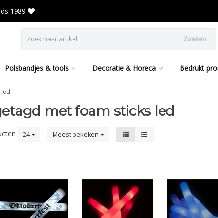
inds 1989
Zoeken
Polsbandjes & tools
Decoratie & Horeca
Bedrukt pro
 led
etagd met foam sticks led
ucten
24
Meest bekeken