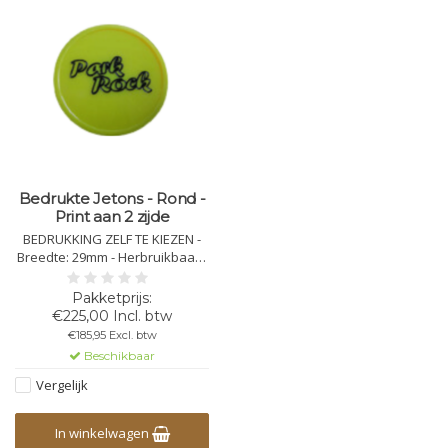
Bedrukte Jetons - Rond -
Print aan 2 zijde
BEDRUKKING ZELF TE KIEZEN -
Breedte: 29mm - Herbruikbaar -
Kleur: Zelf te kiezen -
Herbruikbaar - Onslijtbare
foliedruk
€225,00 Incl. btw
€185,95 Excl. btw
Beschikbaar
Vergelijk
In winkelwagen