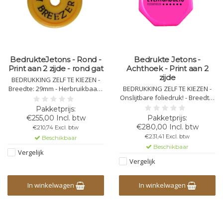
BedrukteJetons - Rond -
Bedrukte Jetons -
Print aan 2 zijde - rond gat
Achthoek - Print aan 2
zijde
BEDRUKKING ZELF TE KIEZEN -
Breedte: 29mm - Herbruikbaar -
BEDRUKKING ZELF TE KIEZEN -
Kleur: Zelf te kiezen - Moeilijker
Onslijtbare foliedruk! - Breedte:
na te maken door het rond
29mm - Herbruikbaar &
gaatje - Onslijtbare foliedruk
onbreekbare kwaliteit - Kleur:
€255,00 Incl. btw
gemaakt voor evenementen.
Zelf te kiezen - Moeilijker na te
€280,00 Incl. btw
€210,74 Excl. btw
maken door de achthoek
€231,41 Excl. btw
Beschikbaar
Beschikbaar
Vergelijk
Vergelijk
In winkelwagen
In winkelwagen