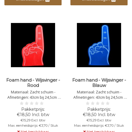
Foam hand - Wijsvinger -
Foam hand - Wijsvinger -
Rood
Blauw
Materiaal: Zacht schuim -
Materiaal: Zacht schuim -
Afmetingen: 43cm bij 24,5cm -
Afmetingen: 43cm bij 24,5cm -
Dikte: 4mm - Bedrukking
Dikte: 4mm - Bedrukking
mogelijk - In specifieke gevallen
mogelijk -In specifieke gevallen
moeten de foam handen
moeten de foam handen
€18,50 Incl. btw
€18,50 Incl. btw
worden geïmpregneerd
worden geïmpregneerd
€15,29 Excl. btw
€15,29 Excl. btw
Max. eenheidsprijs: €3,70 / Stuk
Max. eenheidsprijs: €3,70 / Stuk
Niet beschikbaar
Niet beschikbaar