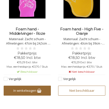
Foam hand -
Foam hand - High Five -
Middelvinger - Roze
Oranje
Materiaal: Zacht schuim -
Materiaal: Zacht schuim -
Afmetingen: 47cm bij 24,5cm -
Afmetingen: 43cm bij 39cm -
Dikte: 4mm - Bedrukking
Dikte: 4mm - Bedrukking
mogelijk - In specifieke gevallen
mogelijk - In specifieke situaties
moeten de foam handen
moeten de foam handen
€18,50 Incl. btw
€18,50 Incl. btw
worden geïmpregneerd
worden geïmpregneerd
€15,29 Excl. btw
€15,29 Excl. btw
Max. eenheidsprijs: €3,70 / Stuk
Max. eenheidsprijs: €3,70 / Stuk
Beschikbaar
Niet beschikbaar
Vergelijk
Vergelijk
In winkelwagen
Niet beschikbaar