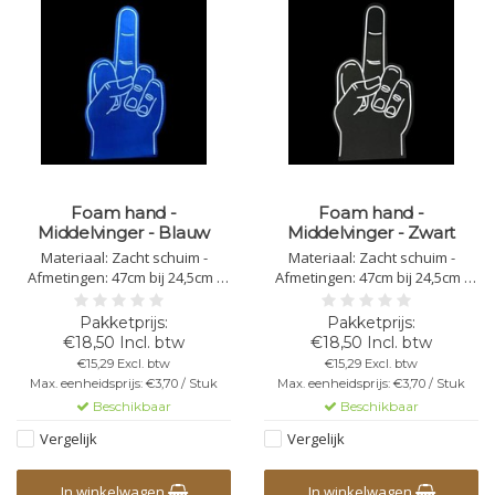
Foam hand -
Foam hand -
Middelvinger - Blauw
Middelvinger - Zwart
Materiaal: Zacht schuim -
Materiaal: Zacht schuim -
Afmetingen: 47cm bij 24,5cm -
Afmetingen: 47cm bij 24,5cm -
Dikte: 4mm - Bedrukking
Dikte: 4mm - Bedrukking
mogelijk - In specifieke situaties
mogelijk - In specifieke situaties
moeten de foam handen
moeten de foam handen
€18,50 Incl. btw
€18,50 Incl. btw
worden geïmpregneerd
worden geïmpregneerd
€15,29 Excl. btw
€15,29 Excl. btw
Max. eenheidsprijs: €3,70 / Stuk
Max. eenheidsprijs: €3,70 / Stuk
Beschikbaar
Beschikbaar
Vergelijk
Vergelijk
In winkelwagen
In winkelwagen