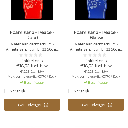
Foam hand - Peace -
Foam hand - Peace -
Rood
Blauw
Materiaal: Zacht schuim -
Materiaal: Zacht schuim -
Afmetingen: 43cm bij 22,50cm -
Afmetingen: 43cm bij 22,50cm -
Dikte: 4mm - Bedrukking
Dikte: 4mm - Bedrukking
mogelijk - In specifieke situaties
mogelijk - In specifieke situaties
moeten de foam handen
moeten de foam handen
€18,50 Incl. btw
€18,50 Incl. btw
worden geïmpregneerd
worden geïmpregneerd
€15,29 Excl. btw
€15,29 Excl. btw
Max. eenheidsprijs: €3,70 / Stuk
Max. eenheidsprijs: €3,70 / Stuk
Beschikbaar
Beschikbaar
Vergelijk
Vergelijk
In winkelwagen
In winkelwagen