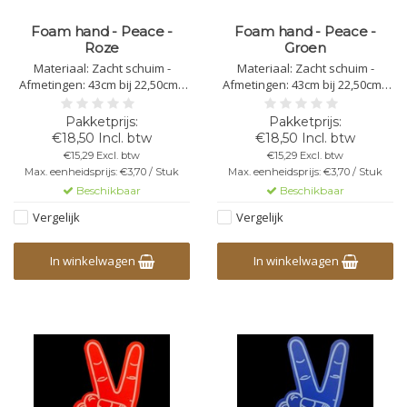
Foam hand - Peace -
Foam hand - Peace -
Roze
Groen
Materiaal: Zacht schuim -
Materiaal: Zacht schuim -
Afmetingen: 43cm bij 22,50cm -
Afmetingen: 43cm bij 22,50cm -
Dikte: 4mm - Bedrukking
Dikte: 4mm - Bedrukking
mogelijk - In specifieke situaties
mogelijk - In specifieke situaties
moeten de foam handen
moeten de foam handen
€18,50 Incl. btw
€18,50 Incl. btw
worden geïmpregneerd
worden geïmpregneerd
€15,29 Excl. btw
€15,29 Excl. btw
Max. eenheidsprijs: €3,70 / Stuk
Max. eenheidsprijs: €3,70 / Stuk
Beschikbaar
Beschikbaar
Vergelijk
Vergelijk
In winkelwagen
In winkelwagen