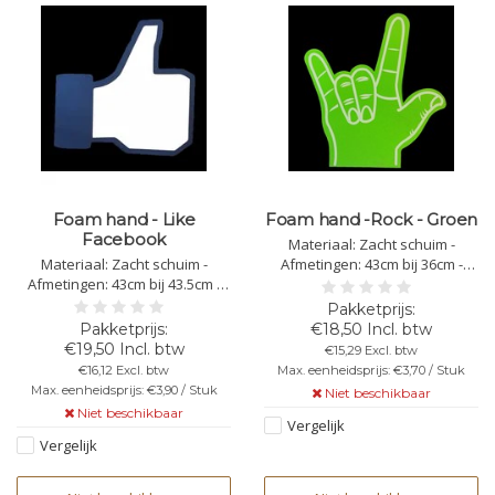
Foam hand - Like
Foam hand -Rock - Groen
Facebook
Materiaal: Zacht schuim -
Materiaal: Zacht schuim -
Afmetingen: 43cm bij 36cm -
Afmetingen: 43cm bij 43.5cm -
Dikte: 4mm - Bedrukking
Dikte: 4mm - In specifieke
mogelijk - In specifieke situaties
gevallen moeten de foam
moeten de foam handen
€18,50 Incl. btw
handen worden
worden geïmpregneerd
€19,50 Incl. btw
€15,29 Excl. btw
geïmpregneerd
€16,12 Excl. btw
Max. eenheidsprijs: €3,70 / Stuk
Max. eenheidsprijs: €3,90 / Stuk
Niet beschikbaar
Niet beschikbaar
Vergelijk
Vergelijk