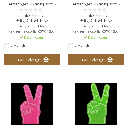
Afmetingen: 43cm bij 36cm -
Afmetingen: 43cm bij 36cm -
Dikte: 4mm - Bedrukking
Dikte: 4mm - Bedrukking
mogelijk - In specifieke situaties
mogelijk - In specifieke situaties
moeten de foam handen
moeten de foam handen
€18,50 Incl. btw
€18,50 Incl. btw
worden geïmpregneerd
worden geïmpregneerd
€15,29 Excl. btw
€15,29 Excl. btw
Max. eenheidsprijs: €3,70 / Stuk
Max. eenheidsprijs: €3,70 / Stuk
Beschikbaar
Beschikbaar
Vergelijk
Vergelijk
In winkelwagen
In winkelwagen