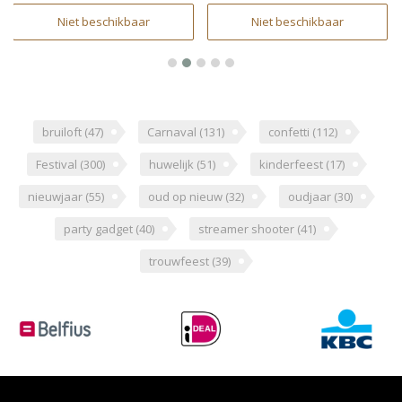
Niet beschikbaar
Niet beschikbaar
bruiloft
(47)
Carnaval
(131)
confetti
(112)
Festival
(300)
huwelijk
(51)
kinderfeest
(17)
nieuwjaar
(55)
oud op nieuw
(32)
oudjaar
(30)
party gadget
(40)
streamer shooter
(41)
trouwfeest
(39)