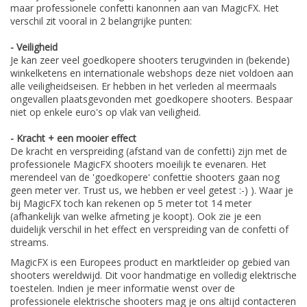
maar professionele confetti kanonnen aan van MagicFX. Het
verschil zit vooral in 2 belangrijke punten:
- Veiligheid
Je kan zeer veel goedkopere shooters terugvinden in (bekende)
winkelketens en internationale webshops deze niet voldoen aan
alle veiligheidseisen. Er hebben in het verleden al meermaals
ongevallen plaatsgevonden met goedkopere shooters. Bespaar
niet op enkele euro's op vlak van veiligheid.
- Kracht + een mooier effect
De kracht en verspreiding (afstand van de confetti) zijn met de
professionele MagicFX shooters moeilijk te evenaren. Het
merendeel van de 'goedkopere' confettie shooters gaan nog
geen meter ver. Trust us, we hebben er veel getest :-) ). Waar je
bij MagicFX toch kan rekenen op 5 meter tot 14 meter
(afhankelijk van welke afmeting je koopt). Ook zie je een
duidelijk verschil in het effect en verspreiding van de confetti of
streams.
MagicFX is een Europees product en marktleider op gebied van
shooters wereldwijd. Dit voor handmatige en volledig elektrische
toestelen. Indien je meer informatie wenst over de
professionele elektrische shooters mag je ons altijd contacteren