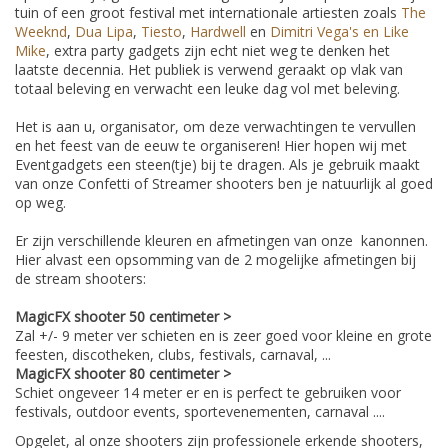
tuin of een groot festival met internationale artiesten zoals
The
Weeknd
,
Dua Lipa
,
Tiesto
,
Hardwell
en
Dimitri Vega's en Like
Mike
, extra party gadgets zijn echt niet weg te denken het
laatste decennia. Het publiek is verwend geraakt op vlak van
totaal beleving en verwacht een leuke dag vol met beleving.
Het is aan u, organisator, om deze verwachtingen te vervullen
en het feest van de eeuw te organiseren! Hier hopen wij met
Eventgadgets een steen(tje) bij te dragen. Als je gebruik maakt
van onze Confetti of Streamer shooters ben je natuurlijk al goed
op weg.
Er zijn verschillende kleuren en afmetingen van onze kanonnen.
Hier alvast een opsomming van de 2 mogelijke afmetingen bij
de stream shooters:
MagicFX shooter 50 centimeter >
Zal +/- 9 meter ver schieten en is zeer goed voor kleine en grote
feesten, discotheken, clubs, festivals, carnaval, ...
MagicFX shooter 80 centimeter >
Schiet ongeveer 14 meter er en is perfect te gebruiken voor
festivals, outdoor events, sportevenementen, carnaval ....
Opgelet, al onze shooters zijn professionele erkende shooters,