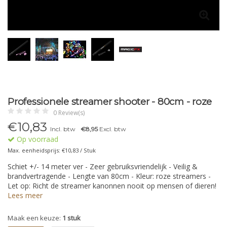
Professionele streamer shooter - 80cm - roze
0 Review(s)
€
10,83
Incl. btw
€8,95
Excl. btw
Op voorraad
Max. eenheidsprijs: €10,83 / Stuk
Schiet +/- 14 meter ver - Zeer gebruiksvriendelijk - Veilig &
brandvertragende - Lengte van 80cm - Kleur: roze streamers -
Let op: Richt de streamer kanonnen nooit op mensen of dieren!
Lees meer
Maak een keuze:
1 stuk