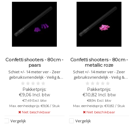
Confetti shooters - 80cm -
Confetti shooters - 80cm -
paars
metallic roze
Schiet +/- 14 meter ver - Zeer
Schiet +/- 14 meter ver - Zeer
gebruiksvriendelijk - Veilig &
gebruiksvriendelijk - Veilig &
brandvertragende - Lengte van
brandvertragende - Lengte van
80cm - Kleur: paarse confetti - Let
80cm - Kleur: metallic roze
op: Richt het confetti kanon nooit
confetti - Let op: Richt het confetti
€9,06 Incl. btw
€10,82 Incl. btw
op anderen!
kanon nooit op anderen!
€7,49 Excl. btw
€8,94 Excl. btw
Max. eenheidsprijs: €9,06 / Stuk
Max. eenheidsprijs: €10,82 / Stuk
Niet beschikbaar
Niet beschikbaar
Vergelijk
Vergelijk