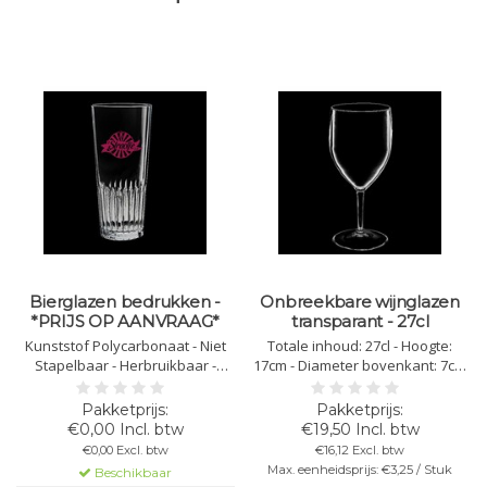
Bierglazen bedrukken -
Onbreekbare wijnglazen
*PRIJS OP AANVRAAG*
transparant - 27cl
Kunststof Polycarbonaat - Niet
Totale inhoud: 27cl - Hoogte:
Stapelbaar - Herbruikbaar -
17cm - Diameter bovenkant: 7cm
Vaatwasbestendig - Bedrukbaar
- Diameter onderkant: 7,5cm -
- Onbreekbaar - Levering 10 -12
Kleur: transparant - Kunststof
werkdagen
Polycarbonaat - Niet Stapelbaar -
€0,00 Incl. btw
€19,50 Incl. btw
Herbruikbaar -
€0,00 Excl. btw
€16,12 Excl. btw
Vaatwasbestendig - Bedrukbaar
Max. eenheidsprijs: €3,25 / Stuk
Beschikbaar
- Onbreekbaar