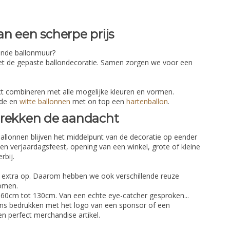
n een scherpe prijs
fende ballonmuur?
met de gepaste ballondecoratie. Samen zorgen we voor een
ct combineren met alle mogelijke kleuren en vormen.
ode en
witte ballonnen
met on top een
hartenballon
.
trekken de aandacht
Ballonnen blijven het middelpunt van de decoratie op eender
en verjaardagsfeest, opening van een winkel, grote of kleine
rbij.
jk extra op. Daarom hebben we ook verschillende reuze
omen.
 60cm tot 130cm. Van een echte eye-catcher gesproken...
ns bedrukken met het logo van een sponsor of een
en perfect merchandise artikel.