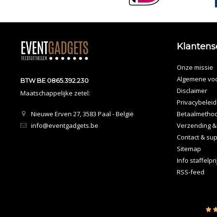
Klantens
Onze missie
Algemene vo
BTW BE 0865.392.230
Disclaimer
Maatschappelijke zetel:
Privacybeleid
Nieuwe Erven 27, 3583 Paal - België
Betaalmetho
info@eventgadgets.be
Verzending &
Contact & sup
Sitemap
Info staffelpr
RSS-feed