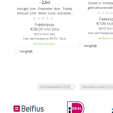
- 2,5cl
en niet
Schiet +/- 9 mete
 Kleur:
gebruiksvriendeli
Hoogte: 5cm - Diameter: 4cm - Totale
 ze
brandvertragende - L
inhoud: 2,5cl - kleur: rood - kunststof
ctoren
Kleur: rood confetti -
polycarbonaat - vaatwasbestendig -
e maken
confetti kanon noo
herbruikbaar - bedrukking mogelijk -
€7,95 Inc
tingen)
onbreekbaar - niet stapelbaar
€6,57 Excl
€38,00 Incl. btw
tub
uk
Max. eenheidsprijs:
€31,41 Excl. btw
Beschi
Max. eenheidsprijs: €0,76 / Stuk
Beschikbaar
Vergelijk
Vergelijk
feestartikelen
(229)
feestdecoratie
(211)