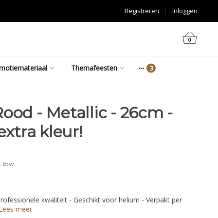
Registreren
|
Inloggen
0
motiemateriaal
Themafeesten
ood - Metallic - 26cm -
extra kleur!
. btw
rofessionele kwaliteit - Geschikt voor helium - Verpakt per
Lees meer