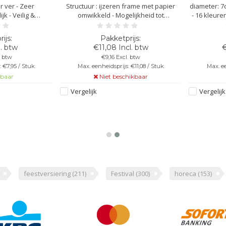
r ver - Zeer
Structuur : ijzeren frame met papier
diameter: 7
jk - Veilig &
omwikkeld - Mogelijkheid tot
- 16 kleure
engte van 50cm -
bevestiging van lampje aan frame -
fade en s
 Let op: Richt het
Vast te maken aan lint of koord -
nod
it op anderen!
Doorsnede : 76 cm - Kleur : rood
l. btw
€11,08 Incl. btw
€
. btw
€9,16 Excl. btw
 €7,95 / Stuk
Max. eenheidsprijs: €11,08 / Stuk
Max. ee
kbaar
Niet beschikbaar
Vergelijk
Vergelijk
feestversiering
(211)
Festival
(300)
horeca
(153)