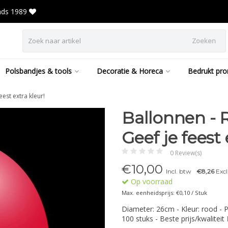
inds 1989
Zoeken
Polsbandjes & tools
Decoratie & Horeca
Bedrukt pro
eest extra kleur!
Ballonnen - R
Geef je feest 
0 Review(s)
€
10,00
Incl. btw
€8,26
Excl
Op voorraad
Max. eenheidsprijs: €0,10 / Stuk
Diameter: 26cm - Kleur: rood - P
100 stuks - Beste prijs/kwaliteit