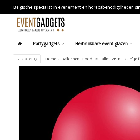
Belgische specialist in evenement en horecabenodigdheden s
Partygadgets
Herbruikbare event glazen
Ga terug
Home
Ballonnen - Rood - Metallic - 26cm - Geef je f