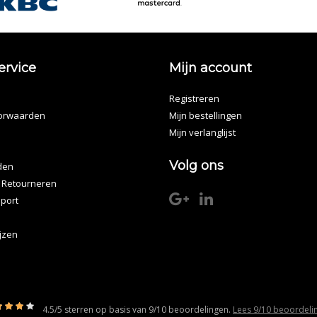
ervice
Mijn account
Registreren
orwaarden
Mijn bestellingen
Mijn verlanglijst
Volg ons
den
 Retourneren
port
ijzen
4.5
/
5
sterren op basis van
9/10
beoordelingen.
Lees 9/10 beoordeli