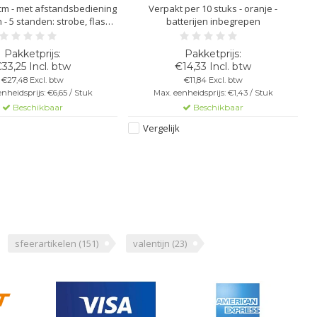
cm - met afstandsbediening
Verpakt per 10 stuks - oranje -
n - 5 standen: strobe, flash,
batterijen inbegrepen
mooth - 3 AAA-batterijen
ig, niet inbegrepen
33,25 Incl. btw
€14,33 Incl. btw
€27,48 Excl. btw
€11,84 Excl. btw
nheidsprijs: €6,65 / Stuk
Max. eenheidsprijs: €1,43 / Stuk
Beschikbaar
Beschikbaar
Vergelijk
sfeerartikelen
(151)
valentijn
(23)