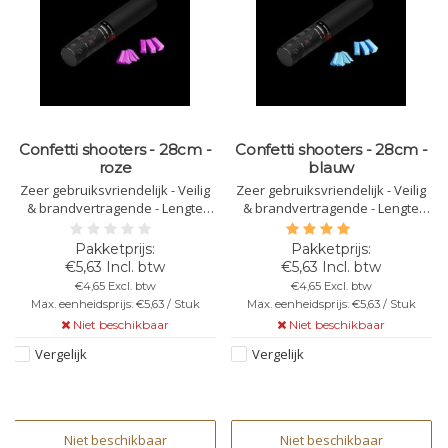
Confetti shooters - 28cm -
Confetti shooters - 28cm -
roze
blauw
Zeer gebruiksvriendelijk - Veilig
Zeer gebruiksvriendelijk - Veilig
& brandvertragende - Lengte
& brandvertragende - Lengte
van 28cm - Kleur: Roze confetti -
van 28cm - Kleur: Blauwe confetti
Let op: confetti kan beperkt
- Let op: Richt het confetti kanon
afgeven en richt het confetti
nooit op anderen!
€5,63 Incl. btw
€5,63 Incl. btw
kanon nooit op anderen!
€4,65 Excl. btw
€4,65 Excl. btw
Max. eenheidsprijs: €5,63 / Stuk
Max. eenheidsprijs: €5,63 / Stuk
Niet beschikbaar
Niet beschikbaar
Vergelijk
Vergelijk
Niet beschikbaar
Niet beschikbaar