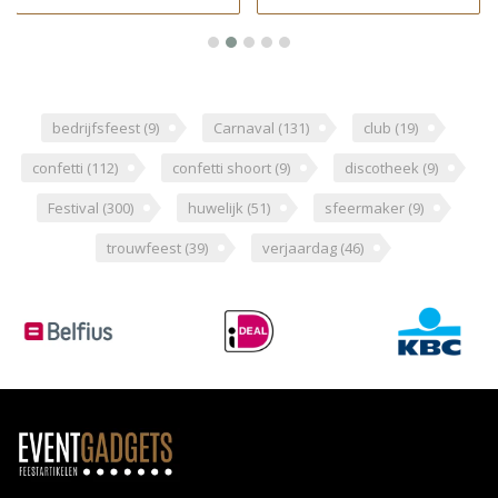
bedrijfsfeest
(9)
Carnaval
(131)
club
(19)
confetti
(112)
confetti shoort
(9)
discotheek
(9)
Festival
(300)
huwelijk
(51)
sfeermaker
(9)
trouwfeest
(39)
verjaardag
(46)