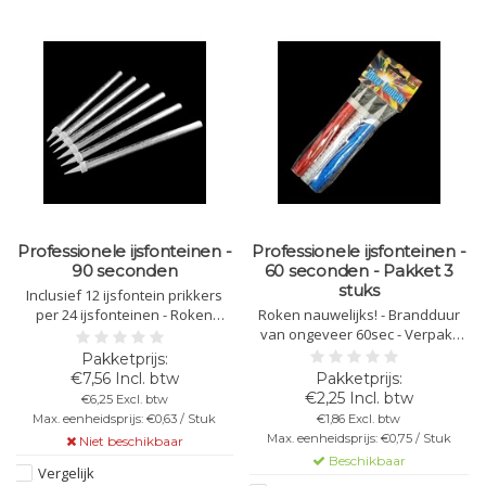
Professionele ijsfonteinen -
Professionele ijsfonteinen -
90 seconden
60 seconden - Pakket 3
stuks
Inclusief 12 ijsfontein prikkers
per 24 ijsfonteinen - Roken
Roken nauwelijks! - Brandduur
nauwelijks! - Brandduur: +/-
van ongeveer 60sec - Verpakt
90sec - Verpakt per 24 stuks -
per 3 stuks - Incl. 3 ijsfontein
OPGELET - DIT PRODUCT IS
prikkers voor bevestiging op
€7,56 Incl. btw
WEGENS WETGEVING NIET DOOR
taart of dessert.
€2,25 Incl. btw
€6,25 Excl. btw
PARTICULIEREN TE BESTELLEN!
OPGELET - DIT PRODUCT IS
Max. eenheidsprijs: €0,63 / Stuk
€1,86 Excl. btw
WEGENS WETGEVING NIET DOOR
Max. eenheidsprijs: €0,75 / Stuk
Niet beschikbaar
PARTICULIEREN TE BESTELLEN!
Beschikbaar
Vergelijk