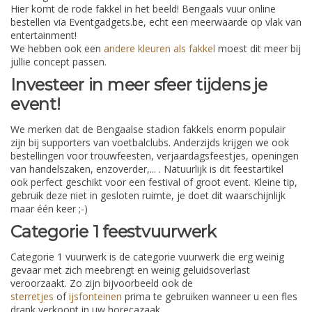
Hier komt de rode fakkel in het beeld! Bengaals vuur online
bestellen via Eventgadgets.be, echt een meerwaarde op vlak van
entertainment!
We hebben ook een
andere kleuren als fakkel
moest dit meer bij
jullie concept passen.
Investeer in meer sfeer tijdens je
event!
We merken dat de Bengaalse stadion fakkels enorm populair
zijn bij supporters van voetbalclubs. Anderzijds krijgen we ook
bestellingen voor trouwfeesten, verjaardagsfeestjes, openingen
van handelszaken, enzoverder,... . Natuurlijk is dit feestartikel
ook perfect geschikt voor een festival of groot event. Kleine tip,
gebruik deze niet in gesloten ruimte, je doet dit waarschijnlijk
maar één keer ;-)
Categorie 1 feestvuurwerk
Categorie 1 vuurwerk is de categorie vuurwerk die erg weinig
gevaar met zich meebrengt en weinig geluidsoverlast
veroorzaakt. Zo zijn bijvoorbeeld ook de
sterretjes
of
ijsfonteinen
prima te gebruiken wanneer u een fles
drank verkoopt in uw horecazaak.