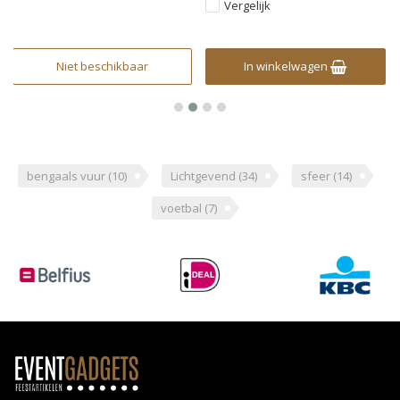
Vergelijk
Niet beschikbaar
In winkelwagen
bengaals vuur
(10)
Lichtgevend
(34)
sfeer
(14)
voetbal
(7)