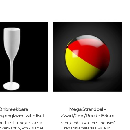
Onbreekbare
Mega Strandbal -
neglazen wit - 15cl
Zwart/Geel/Rood -183cm
ud: 15cl - Hoogte: 20,5cm -
Zeer goede kwaliteit! - Inclusief
ovenkant: 5,5cm - Diameter
reparatiemateriaal - Kleur: