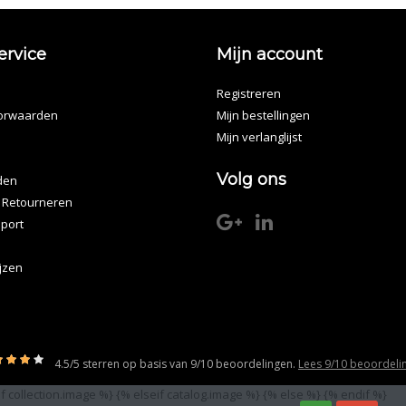
ervice
Mijn account
Registreren
orwaarden
Mijn bestellingen
Mijn verlanglijst
Volg ons
den
 Retourneren
port
ijzen
4.5
/
5
sterren op basis van
9/10
beoordelingen.
Lees 9/10 beoordeli
if collection.image %}
{% elseif catalog.image %}
{% else %}
{% endif %}