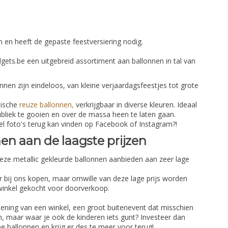
n en heeft de gepaste feestversiering nodig.
ets.be een uitgebreid assortiment aan ballonnen in tal van
nen zijn eindeloos, van kleine verjaardagsfeestjes tot grote
tische
reuze ballonnen,
verkrijgbaar in diverse kleuren. Ideaal
bliek te gooien en over de massa heen te laten gaan.
l foto's terug kan vinden op Facebook of Instagram?!
en aan de laagste prijzen
eze metallic gekleurde ballonnen aanbieden aan zeer lage
er bij ons kopen, maar omwille van deze lage prijs worden
winkel gekocht voor doorverkoop.
ening van een winkel, een groot buitenevent dat misschien
n, maar waar je ook de kinderen iets gunt? Investeer dan
e ballonnen en krijg er des te meer voor terug!