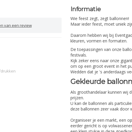
Informatie
Wie feest zegt, zegt ballonnen!
Maar ieder feest, moet uniek zij
en van een review
Daarom hebben wij bij Eventgadg
kleuren, vormen en formaten.
De toepassingen van onze ballon
festivals.
Kijk zeker eens naar onze gigan
om op een groot event in het pu
fdrukken
Wedden dat je 's anderdaags vee
Gekleurde ballonn
Als groothandelaar kunnen wij d
prijzen.
U kan de ballonnen als particuli
deze ballonnen zeer vaak door 
Organiseer je een markt, een op
eerder gericht is op volwassene
een klein stukje in deze goedkop