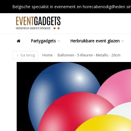
Belgische specialist in evenement en horecabenodigdheden s
Partygadgets
Herbruikbare event glazen
Ga terug
Home
Ballonnen - 5-Kleuren - Metallic - 26cm