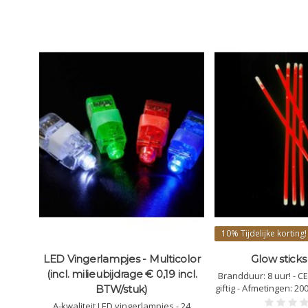
10%
Tijdelijke korting!
er
LED Vingerlampjes - Multicolor
Glow sticks
(incl. milieubijdrage € 0,19 incl.
Brandduur: 8 uur! - C
giftig - Afmetingen: 2
BTW/stuk)
30cm -
Rood - Geven lic
en & CE
A-kwaliteit LED vingerlampjes - 24