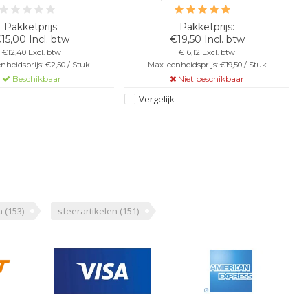
6cm - Kleur: wit - Kunststof
Zwart/geel/rood - Diameter: 183 cm
b
onaat - Niet Stapelbaar -
aar - Vaatwasbestendig -
15,00 Incl. btw
€19,50 Incl. btw
kbaar - Onbreekbaar
€12,40 Excl. btw
€16,12 Excl. btw
nheidsprijs: €2,50 / Stuk
Max. eenheidsprijs: €19,50 / Stuk
Beschikbaar
Niet beschikbaar
Vergelijk
a
(153)
sfeerartikelen
(151)