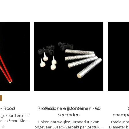
 - Rood
Professionele ijsfonteinen - 60
seconden
champag
E-gekeurd en niet
00mmx5mm - Kleur:
Roken nauwelijks! - Brandduur van
Totale inho
ht wanneer ze
ongeveer 60sec - Verpakt per 24 stuks -
Diameter b