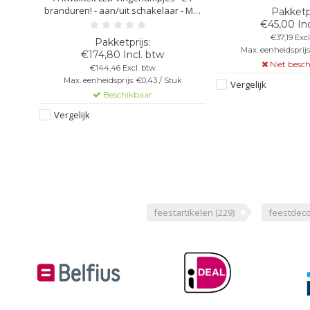
"geknakt" worden - I
branduren! - aan/uit schakelaar - Met
om de glow sticks aan
wit -
zacht siliconen ringetje - verpakking in
€45,00 Inc
(lichtgevende armband
4 verschillende kleuren (incl.
€37,19 Excl
- Deze breeklichtj
milieubijdrage € 0,19 incl. BTW/stuk)
Max. eenheidsprijs:
€174,80 Incl. btw
Niet besc
uk
€144,46 Excl. btw
Max. eenheidsprijs: €0,43 / Stuk
Vergelijk
Beschikbaar
Vergelijk
feestartikelen
(229)
feestdeco