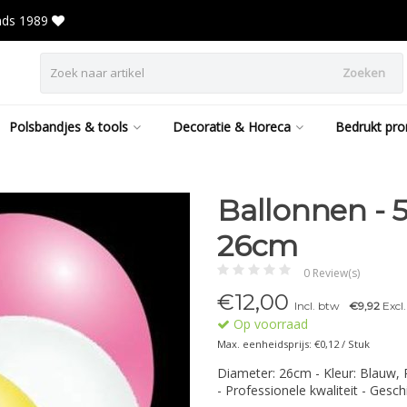
inds 1989
Zoeken
Polsbandjes & tools
Decoratie & Horeca
Bedrukt pro
Ballonnen - 5
26cm
0 Review(s)
€
12,00
Incl. btw
€9,92
Excl
Op voorraad
Max. eenheidsprijs: €0,12 / Stuk
Diameter: 26cm - Kleur: Blauw, 
- Professionele kwaliteit - Gesch