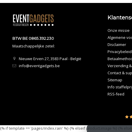
Klantens
Onze missie
Algemene vo
BTW BE 0865.392.230
Disclaimer
Maatschappelijke zetel:
Privacybeleid
Nieuwe Erven 27, 3583 Paal - België
Betaalmetho
info@eventgadgets.be
Verzending &
Contact & sup
Sitemap
Info staffelpr
RSS-feed
{% if template == 'pages/index.rain' %}
{% elseif product.image %}
{% else