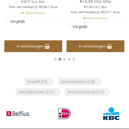
1000 stuks!
bescherming van de hygiëne
€13,99 Incl. btw
€30,17 Excl. btw
kan dit artikel niet worden
Max. eenheidsprijs: €0,06 / Stuk
€11,56 Excl. btw
teruggenomen.
Max. eenheidsprijs: €0,27 / Stuk
Beschikbaar
Beschikbaar
Vergelijk
Vergelijk
In winkelwagen
In winkelwagen
bruiloft
(47)
feestartikelen
(229)
feestdecoratie
(211)
feestversiering
(211)