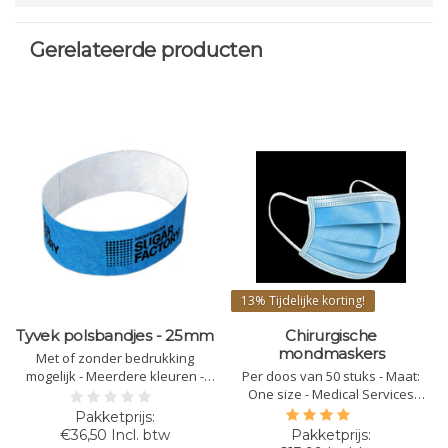
Gerelateerde producten
13%
Tijdelijke korting!
Tyvek polsbandjes - 25mm
Chirurgische
mondmaskers
Met of zonder bedrukking
mogelijk - Meerdere kleuren -
Per doos van 50 stuks - Maat:
Goede kwaliteit van tyvek -
One size - Medical Services
25mm - Opgelet: Basiskost van €
Directive 94/32/EEC Annex VII
17,50 bij elke bestelling onder
Class 1 EN149 - Om redenen van
€36,50 Incl. btw