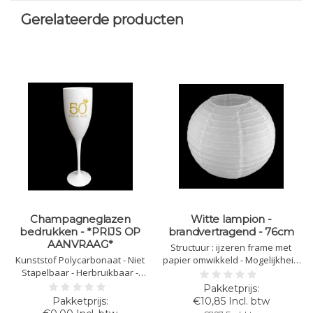
Gerelateerde producten
Champagneglazen
Witte lampion -
bedrukken - *PRIJS OP
brandvertragend - 76cm
AANVRAAG*
Structuur : ijzeren frame met
Kunststof Polycarbonaat - Niet
papier omwikkeld - Mogelijkheid
Stapelbaar - Herbruikbaar -
tot bevestiging van lampje aan
Vaatwasbestendig - Bedrukbaar
frame - Vast te maken aan lint of
- Onbreekbaar - Levering 10 -12
koord - Doorsnede : 76 cm - Kleur
€10,85 Incl. btw
werkdagen
: wit - Brandvertragend papier